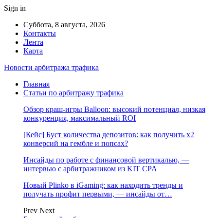
Sign in
Суббота, 8 августа, 2026
Контакты
Лента
Карта
Новости арбитража трафика
Главная
Статьи по арбитражу трафика
Обзор краш-игры Balloon: высокий потенциал, низкая
конкуренция, максимальный ROI
[Кейс] Буст количества депозитов: как получить х2
конверсий на гембле и попсах?
Инсайды по работе с финансовой вертикалью, —
интервью с арбитражником из KIT CPA
Новый Plinko в iGaming: как находить тренды и
получать профит первыми, — инсайды от…
Prev
Next