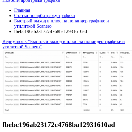
Новости арбитража трафика
Главная
Статьи по арбитражу трафика
Быстрый выход в плюс на попандер трафике и
утилиткой Scanero
fbebc196ab23172c4768ba12931610ad
Вернуться к "Быстрый выход в плюс на попандер трафике и
утилиткой Scanero"
fbebc196ab23172c4768ba12931610ad