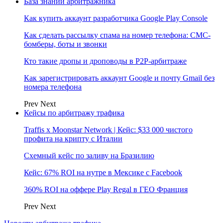
База знаний арбитражника
Как купить аккаунт разработчика Google Play Console
Как сделать рассылку спама на номер телефона: СМС-
бомберы, боты и звонки
Кто такие дропы и дроповоды в P2P-арбитраже
Как зарегистрировать аккаунт Google и почту Gmail без
номера телефона
Prev
Next
Кейсы по арбитражу трафика
Traffis x Moonstar Network | Кейс: $33 000 чистого
профита на крипту с Италии
Схемный кейс по заливу на Бразилию
Кейс: 67% ROI на нутре в Мексике с Facebook
360% ROI на оффере Play Regal в ГЕО Франция
Prev
Next