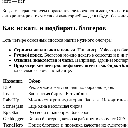
него — нет.
Когда мы транслируем поражения, человек понимает, что не толь
синхронизироваться с своей аудиторией — депы будут бесконе
Как искать и подбирать блогеров
Есть четыре основных способа найти нужного блогера:
Сервисы аналитики и поиска.
Например, Yoloco для блог
Ручной поиск.
Блогеров можно искать в соцсетях и в ин
Отзывы, знакомства и чаты.
Например, админы экспертн
Продюсерские центры, инфлюенс-агентства, биржи бл
ключевые сервисы в таблице:
Название
Обзор
ЕБА
Рекламное агентство для подбора блогеров.
InstaJet
Блогерская биржа. Есть обзор.
LabelUp
Можно смотреть аудиторию блогера. Находит пока
Storiesgain
Еще одна небольшая биржа.
EpicStars
Русскоязычная биржа блогеров.
Getblogger
Биржа блогеров, которая работает в формате СPA.
TrendHero
Поиск блогеров и проверка качества их аудитори