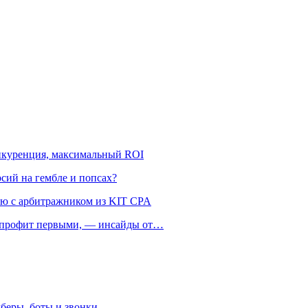
онкуренция, максимальный ROI
рсий на гембле и попсах?
ью с арбитражником из KIT CPA
ть профит первыми, — инсайды от…
беры, боты и звонки