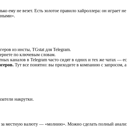
ко ему не везет. Есть золотое правило хайроллера: он играет не
чными».
еров из инсты, TGstat для Telegram.
тернете по ключевым словам.
ых каналов в Telegram часто сидят в одних и тех же чатах — ес
огеров.
Тут все понятно: вы приходите в компанию с запросом,
затели накрутки.
и за местную валюту — «молнию». Можно сделать полный анализ а