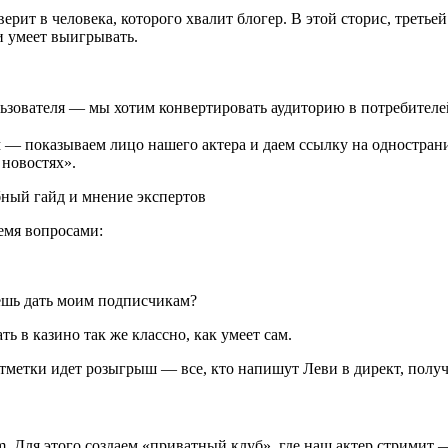
рит в человека, которого хвалит блогер. В этой сторис, третьей 
и умеет выигрывать.
зователя — мы хотим конвертировать аудиторию в потребителей 
м — показываем лицо нашего актера и даем ссылку на одностра
 новостях».
емя вопросами:
жешь дать моим подписчикам?
ть в казино так же классно, как умеет сам.
отметки идет розыгрыш — все, кто напишут Леви в директ, получ
m. Для этого создаем «приватный клуб», где наш актер стримит 