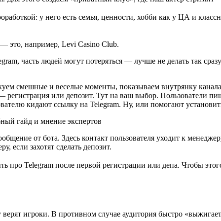
роработкой: у него есть семья, ценности, хобби как у ЦА и класс
— это, например, Levi Casino Club.
egram, часть людей могут потеряться — лучше не делать так сра
куем смешные и веселые моменты, показываем внутрянку канала
— регистрация или депозит. Тут на ваш выбор. Пользователи пи
вателю кидают ссылку на Telegram. Ну, или помогают установить 
общение от бота. Здесь контакт пользователя уходит к менеджеру
у, если захотят сделать депозит.
ь про Telegram после первой регистрации или депа. Чтобы этого
верят игроки. В противном случае аудитория быстро «выжигается