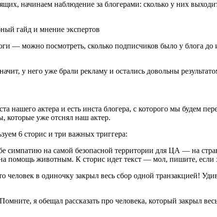
ящих, начинаем наблюдение за блогерами: сколько у них выходи
ги — можно посмотреть, сколько подписчиков было у блога до и
начит, у него уже брали рекламу и остались довольны результато
ста нашего актера и есть инста блогера, с которого мы будем пе
ы, которые уже отснял наш актер.
зуем 6 сторис и три важных триггера:
бе симпатию на самой безопасной территории для ЦА — на стра
 на помощь животным. К сторис идет текст — мол, пишите, если 
то человек в одиночку закрыл весь сбор одной транзакцией! Уди
омните, я обещал рассказать про человека, который закрыл вес