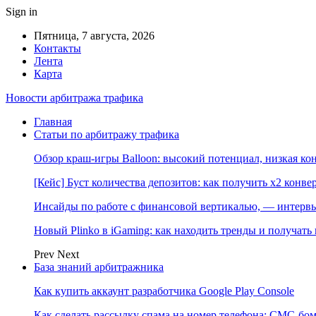
Sign in
Пятница, 7 августа, 2026
Контакты
Лента
Карта
Новости арбитража трафика
Главная
Статьи по арбитражу трафика
Обзор краш-игры Balloon: высокий потенциал, низкая к
[Кейс] Буст количества депозитов: как получить х2 конве
Инсайды по работе с финансовой вертикалью, — интерв
Новый Plinko в iGaming: как находить тренды и получа
Prev
Next
База знаний арбитражника
Как купить аккаунт разработчика Google Play Console
Как сделать рассылку спама на номер телефона: СМС-бом