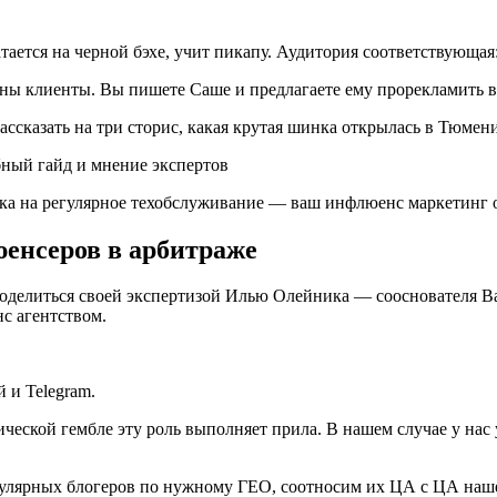
тается на черной бэхе, учит пикапу. Аудитория соответствующа
ны клиенты. Вы пишете Саше и предлагаете ему прорекламить в
ассказать на три сторис, какая крутая шинка открылась в Тюмен
ика на регулярное техобслуживание — ваш инфлюенс маркетинг 
юенсеров в арбитраже
делиться своей экспертизой Илью Олейника — сооснователя Bast
с агентством.
 и Telegram.
еской гембле эту роль выполняет прила. В нашем случае у нас у
улярных блогеров по нужному ГЕО, соотносим их ЦА с ЦА нашег