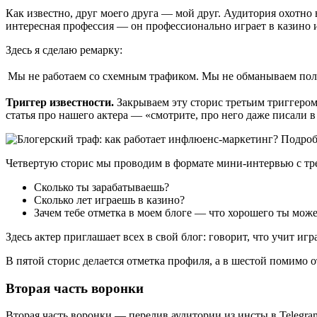
Как известно, друг моего друга — мой друг. Аудитория охотно ве
интересная профессия — он профессионально играет в казино 
Здесь я сделаю ремарку:
Мы не работаем со схемным трафиком. Мы не обманываем поль
Триггер известности.
Закрываем эту сторис третьим триггеро
статья про нашего актера — «смотрите, про него даже писали в
Четвертую сторис мы проводим в формате мини-интервью с тр
Сколько ты зарабатываешь?
Сколько лет играешь в казино?
Зачем тебе отметка в моем блоге — что хорошего ты мо
Здесь актер приглашает всех в свой блог: говорит, что учит игра
В пятой сторис делается отметка профиля, а в шестой помимо 
Вторая часть воронки
Вторая часть воронки — перелив аудитории из инсты в Telegra