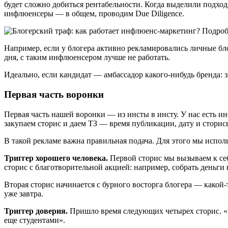
будет сложно добиться рентабельности. Когда выделили подход
инфлюенсеры — в общем, проводим Due Diligence.
Например, если у блогера активно рекламировались личные бло
дня, с таким инфлюенсером лучше не работать.
Идеально, если кандидат — амбассадор какого-нибудь бренда: з
Первая часть воронки
Первая часть нашей воронки — из инсты в инсту. У нас есть ин
закупаем сторис и даем ТЗ — время публикации, дату и сторис
В такой рекламе важна правильная подача. Для этого мы исполь
Триггер хорошего человека.
Первой сторис мы вызываем к се
сторис с благотворительной акцией: например, собрать деньги
Вторая сторис начинается с бурного восторга блогера — какой-
уже завтра.
Триггер доверия.
Пришло время следующих четырех сторис. «П
еще студентами».