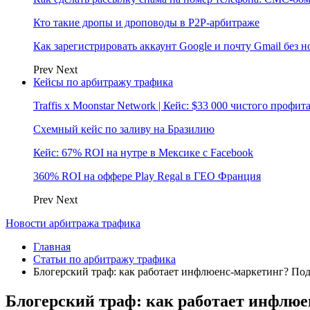
Кто такие дропы и дроповоды в P2P-арбитраже
Как зарегистрировать аккаунт Google и почту Gmail без 
Prev
Next
Кейсы по арбитражу трафика
Traffis x Moonstar Network | Кейс: $33 000 чистого профи
Схемный кейс по заливу на Бразилию
Кейс: 67% ROI на нутре в Мексике с Facebook
360% ROI на оффере Play Regal в ГЕО Франция
Prev
Next
Новости арбитража трафика
Главная
Статьи по арбитражу трафика
Блогерский траф: как работает инфлюенс-маркетинг? По
Блогерский траф: как работает инфлюе