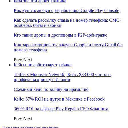
База знаний арбитражника
Как купить аккаунт разработчика Google Play Console
Как сделать рассылку спама на номер телефона: СМС-
бомберы, боты и звонки
Кто такие дропы и дроповоды в P2P-арбитраже
Как зарегистрировать аккаунт Google и почту Gmail без
номера телефона
Prev
Next
Кейсы по арбитражу трафика
Traffis x Moonstar Network | Кейс: $33 000 чистого
профита на крипту с Италии
Схемный кейс по заливу на Бразилию
Кейс: 67% ROI на нутре в Мексике с Facebook
360% ROI на оффере Play Regal в ГЕО Франция
Prev
Next