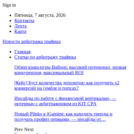
Sign in
Пятница, 7 августа, 2026
Контакты
Лента
Карта
Новости арбитража трафика
Главная
Статьи по арбитражу трафика
Обзор краш-игры Balloon: высокий потенциал, низкая
конкуренция, максимальный ROI
[Кейс] Буст количества депозитов: как получить х2
конверсий на гембле и попсах?
Инсайды по работе с финансовой вертикалью, —
интервью с арбитражником из KIT CPA
Новый Plinko в iGaming: как находить тренды и
получать профит первыми, — инсайды от…
Prev
Next