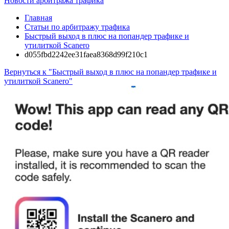
Новости арбитража трафика
Главная
Статьи по арбитражу трафика
Быстрый выход в плюс на попандер трафике и
утилиткой Scanero
d055fbd2242ee31faea8368d99f210c1
Вернуться к "Быстрый выход в плюс на попандер трафике и
утилиткой Scanero"