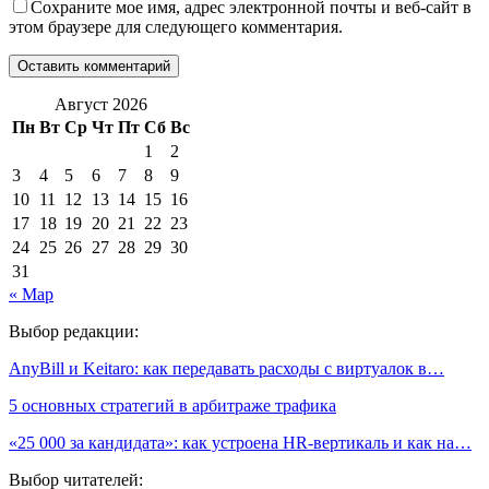
Сохраните мое имя, адрес электронной почты и веб-сайт в
этом браузере для следующего комментария.
Август 2026
Пн
Вт
Ср
Чт
Пт
Сб
Вс
1
2
3
4
5
6
7
8
9
10
11
12
13
14
15
16
17
18
19
20
21
22
23
24
25
26
27
28
29
30
31
« Мар
Выбор редакции:
AnyBill и Keitaro: как передавать расходы с виртуалок в…
5 основных стратегий в арбитраже трафика
«25 000 за кандидата»: как устроена HR-вертикаль и как на…
Выбор читателей: