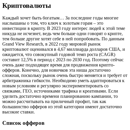
Криптовалюты
Каждый хочет быть богатым… За последние годы многие
наслышаны о том, что ключ к золотым горам – это
инвестиции в крипту. В 2023 году интерес людей к этой теме
никуда не исчезнет, ведь чем больше одни говорят о крипте,
тем больше другие хотят себе в ней попробовать. По данным
Grand View Research, в 2022 году мировой рынок
криптовалют оценивался в 4,67 миллиарда долларов США, и
ожидается, что совокупный годовой темп роста (CAGR)
составит 12,5% в период с 2023 по 2030 год. Поэтому сейчас
очень даже подходящее время для продвижения крипто-
офферов. Конечно, для новичков эта ниша достаточно
сложная, поскольку рынок очень быстро меняется и требует от
арбитражника гибкости. Необходимо уметь адаптироваться к
новым условиям и регулярно экспериментировать со
связками, ГЕО, источниками трафика и креативами. Если
уделить достаточно времени планированию кампании, то
можно рассчитывать на приличный профит, так как
большинство офферов из этой категории имеют достаточно
высокие ставки.
Список офферов