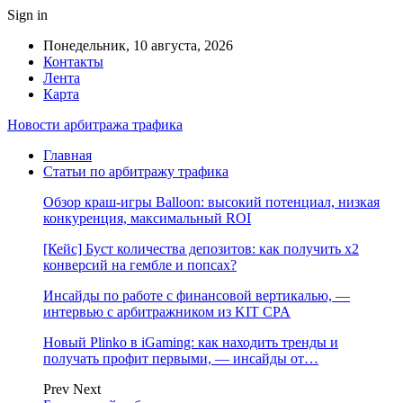
Sign in
Понедельник, 10 августа, 2026
Контакты
Лента
Карта
Новости арбитража трафика
Главная
Статьи по арбитражу трафика
Обзор краш-игры Balloon: высокий потенциал, низкая
конкуренция, максимальный ROI
[Кейс] Буст количества депозитов: как получить х2
конверсий на гембле и попсах?
Инсайды по работе с финансовой вертикалью, —
интервью с арбитражником из KIT CPA
Новый Plinko в iGaming: как находить тренды и
получать профит первыми, — инсайды от…
Prev
Next