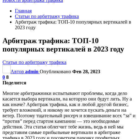
Новости арбитража трафика
Главная
Статьи по арбитражу трафика
Арбитраж трафика: ТОП-10 популярных вертикалей в
2023 году
Арбитраж трафика: ТОП-10
популярных вертикалей в 2023 году
Статьи по арбитражу трафика
Автор
admin
Опубликовано
Фев 28, 2023
0
8
Поделится
Многие арбитражники испытывают проблемы, когда дело
касается выбора вертикали, на которую они будут лить. Ну а
как иначе? Арбитраж трафика, как и любой другой бизнес,
требует вложений, и никому не хочется пускать деньги на
ветер. Поэтому тщательный рисерч и взвешивание всех “за” и
“против” перед стартом кампании — это необходимые
действия. Эта статья облегчит тебе жизнь, ведь в ней мы
представим самые прибыльные вертикали в арбитраже
трафика в 2023 году и посоветуем парочку профитных