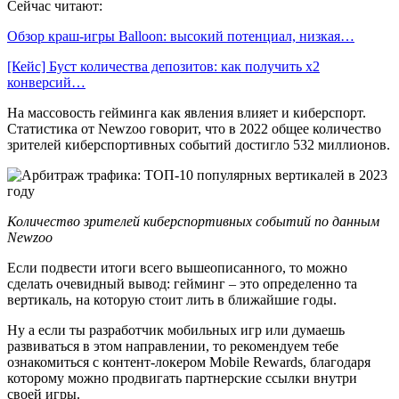
Сейчас читают:
Обзор краш-игры Balloon: высокий потенциал, низкая…
[Кейс] Буст количества депозитов: как получить х2
конверсий…
На массовость гейминга как явления влияет и киберспорт.
Статистика от Newzoo говорит, что в 2022 общее количество
зрителей киберспортивных событий достигло 532 миллионов.
Количество зрителей киберспортивных событий по данным
Newzoo
Если подвести итоги всего вышеописанного, то можно
сделать очевидный вывод: гейминг – это определенно та
вертикаль, на которую стоит лить в ближайшие годы.
Ну а если ты разработчик мобильных игр или думаешь
развиваться в этом направлении, то рекомендуем тебе
ознакомиться с контент-локером Mobile Rewards, благодаря
которому можно продвигать партнерские ссылки внутри
своей игры.