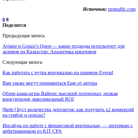
Источник:
protraffic.com
0
8
Поделится
Предыдущая запись
Aviator и Gonzo’s Quest — какие подходы используют для
заливов на Казахстан. Аналитика креативов
Следующая запись
Как работать с нутра вертикалью на примере Everad
Вам также могут понравиться
Еще от автора
Обзор краш-игры Balloon: высокий потенциал, низкая
конкуренция, максимальный ROI
[Кейс] Буст количества депозитов: как получить х2 конверсий
на гембле и попсах?
Инсайды по работе с финансовой вертикалью, — интервью с
арбитражником из KIT CPA