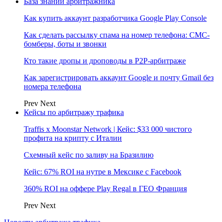
База знаний арбитражника
Как купить аккаунт разработчика Google Play Console
Как сделать рассылку спама на номер телефона: СМС-
бомберы, боты и звонки
Кто такие дропы и дроповоды в P2P-арбитраже
Как зарегистрировать аккаунт Google и почту Gmail без
номера телефона
Prev
Next
Кейсы по арбитражу трафика
Traffis x Moonstar Network | Кейс: $33 000 чистого
профита на крипту с Италии
Схемный кейс по заливу на Бразилию
Кейс: 67% ROI на нутре в Мексике с Facebook
360% ROI на оффере Play Regal в ГЕО Франция
Prev
Next