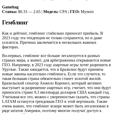
Gamehag
Ставка:
$0.33 — 2.65 |
Модель:
CPA |
ГЕО:
Мульти
Гемблинг
Как и дейтинг, гемблинг стабильно приносит прибыль. В
2023 году эта тенденция не только сохранится, но и даже
усилится. Причина заключается в нескольких важных
факторах.
Во-первых, гемблинг все больше легализуется в разных
странах мира, а значит, для арбитражника открываются новые
ГЕО. Например, в 2023 году азартные игры хотят разрешить в
Уругвае. Также ожидается, что в Бразилии будут приняты
новые законы касательно гемблинга. Если это случится, то
такая большая страна обязательно станет золотой жилой.
Бразильский сенатор Анжело Коронел, который активно
выступает за разрешение азартных игр, считает, что они будут
приносить стране 9,3 миллиарда долларов США каждый год.
Учитывая все это, можно с уверенностью сказать, что страны
LATAM останутся трендовым ГЕО в этой вертикали. Также
очень важно, что гемблинг вскоре может быть легализован в
ряде штатов Америки, поэтому многие получат доступ к