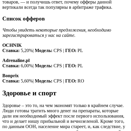
товаров, — и получишь ответ, почему офферы данной
вертикали всегда так популярны в арбитраже трафика.
Список офферов
Чтобы увидеть некоторые предложения, необходимо
зарегистрироваться у нас на сайте.
OCHNIK
Ставка:
5,20%|
Модель:
CPS |
ГЕО:
PL
Adrenaline.pl
Ставка:
6,00%|
Модель:
CPS |
ГЕО:
PL
Bonprix
Ставка:
5,60%|
Модель:
CPS |
ГЕО:
RO
Здоровье и спорт
Здоровье – это то, на чем экономят только в крайнем случае.
Люди готовы тратить много денег на препараты, которые
дали им необходимый эффект после первого использования,
что и делает нишу прибыльной и вечнозеленой. Кроме того,
по данным ООН, население мира стареет, и, как следствие, у