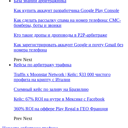
База знаний арбитражника
Как купить аккаунт разработчика Google Play Console
Как сделать рассылку спама на номер телефона: СМС-
бомберы, боты и звонки
Кто такие дропы и дроповоды в P2P-арбитраже
Как зарегистрировать аккаунт Google и почту Gmail без
номера телефона
Prev
Next
Кейсы по арбитражу трафика
Traffis x Moonstar Network | Кейс: $33 000 чистого
профита на крипту с Италии
Схемный кейс по заливу на Бразилию
Кейс: 67% ROI на нутре в Мексике с Facebook
360% ROI на оффере Play Regal в ГЕО Франция
Prev
Next