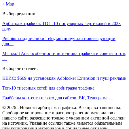
« Мар
Выбор редакции:
Арбитраж трафика: ТОП-10 популярных вертикалей в 2023
году
Premium-подписчики Telegram получили новые функции
для…
Microsoft Ads: особенности источника трафика и советы о том,
…
Выбор читателей:
КЕЙС: $669 на установках Adblocker Extension и пуш-рекламе
Топ-10 тизерных сетей для арбитража трафика
Грабберы контента и фото для сайтов, ВК, Телеграма,…
© 2026 - Новости арбитража трафика. Все права защищены.
Свободное копирование и распространение материалов с
нашего сайта разрешено только с указанием активной ссылки
на источник. Указание ссылки также является обязательным
при копировании материалов в социальные сети или