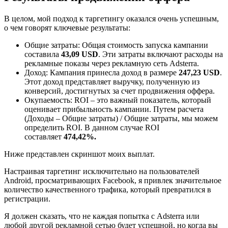
В целом, мой подход к таргетингу оказался очень успешным,
о чем говорят ключевые результаты:
Общие затраты: Общая стоимость запуска кампании
составила
43,09 USD
. Эти затраты включают расходы на
рекламные показы через рекламную сеть Adsterra.
Доход: Кампания принесла доход в размере
247,23 USD
.
Этот доход представляет выручку, полученную из
конверсий, достигнутых за счет продвижения оффера.
Окупаемость: ROI – это важный показатель, который
оценивает прибыльность кампании. Путем расчета
(Доходы – Общие затраты) / Общие затраты, мы можем
определить ROI. В данном случае ROI
составляет
474,42%.
Ниже представлен скриншот моих выплат.
Настраивая таргетинг исключительно на пользователей
Android, просматривающих Facebook, я привлек значительное
количество качественного трафика, который превратился в
регистрации.
Я должен сказать, что не каждая попытка с Adsterra или
любой другой рекламной сетью будет успешной, но когда вы