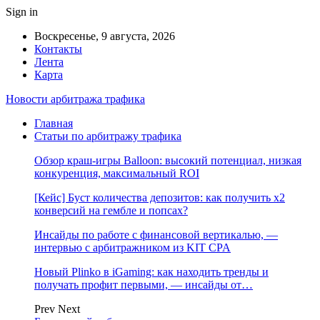
Sign in
Воскресенье, 9 августа, 2026
Контакты
Лента
Карта
Новости арбитража трафика
Главная
Статьи по арбитражу трафика
Обзор краш-игры Balloon: высокий потенциал, низкая
конкуренция, максимальный ROI
[Кейс] Буст количества депозитов: как получить х2
конверсий на гембле и попсах?
Инсайды по работе с финансовой вертикалью, —
интервью с арбитражником из KIT CPA
Новый Plinko в iGaming: как находить тренды и
получать профит первыми, — инсайды от…
Prev
Next