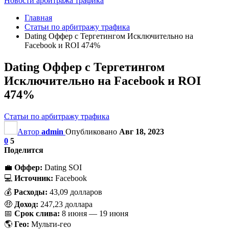
Новости арбитража трафика
Главная
Статьи по арбитражу трафика
Dating Оффер с Тергетингом Исключительно на
Facebook и ROI 474%
Dating Оффер с Тергетингом
Исключительно на Facebook и ROI
474%
Статьи по арбитражу трафика
Автор
admin
Опубликовано
Авг 18, 2023
0
5
Поделится
💼
Оффер:
Dating SOI
💻
Источник:
Facebook
💰
Расходы:
43,09 долларов
🤑
Доход:
247,23 доллара
📅
Срок слива:
8 июня — 19 июня
🌎
Гео:
Мульти-гео