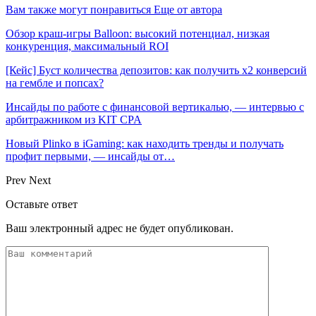
Вам также могут понравиться
Еще от автора
Обзор краш-игры Balloon: высокий потенциал, низкая
конкуренция, максимальный ROI
[Кейс] Буст количества депозитов: как получить х2 конверсий
на гембле и попсах?
Инсайды по работе с финансовой вертикалью, — интервью с
арбитражником из KIT CPA
Новый Plinko в iGaming: как находить тренды и получать
профит первыми, — инсайды от…
Prev
Next
Оставьте ответ
Ваш электронный адрес не будет опубликован.