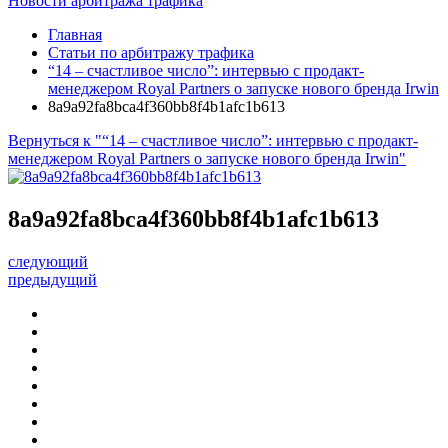
Новости арбитража трафика
Главная
Статьи по арбитражу трафика
“14 – счастливое число”: интервью с продакт-
менеджером Royal Partners о запуске нового бренда Irwin
8a9a92fa8bca4f360bb8f4b1afc1b613
Вернуться к "“14 – счастливое число”: интервью с продакт-
менеджером Royal Partners о запуске нового бренда Irwin"
8a9a92fa8bca4f360bb8f4b1afc1b613
следующий
предыдущий