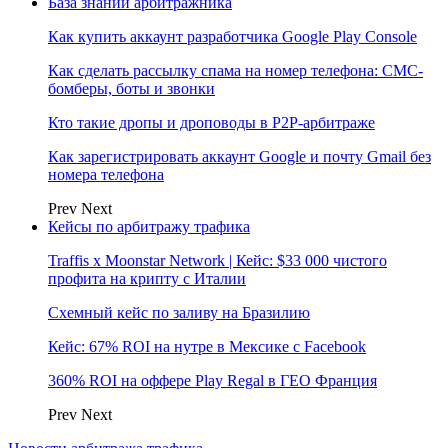
База знаний арбитражника
Как купить аккаунт разработчика Google Play Console
Как сделать рассылку спама на номер телефона: СМС-
бомберы, боты и звонки
Кто такие дропы и дроповоды в P2P-арбитраже
Как зарегистрировать аккаунт Google и почту Gmail без
номера телефона
Prev
Next
Кейсы по арбитражу трафика
Traffis x Moonstar Network | Кейс: $33 000 чистого
профита на крипту с Италии
Схемный кейс по заливу на Бразилию
Кейс: 67% ROI на нутре в Мексике с Facebook
360% ROI на оффере Play Regal в ГЕО Франция
Prev
Next