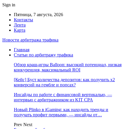
Sign in
Пятница, 7 августа, 2026
Контакты
Лента
Карта
Новости арбитража трафика
Главная
Статьи по арбитражу трафика
Обзор краш-игры Balloon: высокий потенциал, низкая
конкуренция, максимальный ROI
[Кейс] Буст количества депозитов: как получить х2
конверсий на гембле и попсах?
Инсайды по работе с финансовой вертикалью, —
интервью с арбитражником из KIT CPA
Новый Plinko в iGaming: как находить тренды и
получать профит первыми, — инсайды от…
Prev
Next