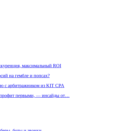
онкуренция, максимальный ROI
рсий на гембле и попсах?
ью с арбитражником из KIT CPA
ть профит первыми, — инсайды от…
беры, боты и звонки