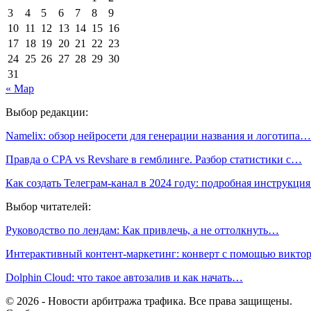
3
4
5
6
7
8
9
10
11
12
13
14
15
16
17
18
19
20
21
22
23
24
25
26
27
28
29
30
31
« Мар
Выбор редакции:
Namelix: обзор нейросети для генерации названия и логотипа…
Правда о CPA vs Revshare в гемблинге. Разбор статистики с…
Как создать Телеграм-канал в 2024 году: подробная инструкц
Выбор читателей:
Руководство по лендам: Как привлечь, а не оттолкнуть…
Интерактивный контент-маркетинг: конверт с помощью викт
Dolphin Cloud: что такое автозалив и как начать…
© 2026 - Новости арбитража трафика. Все права защищены.