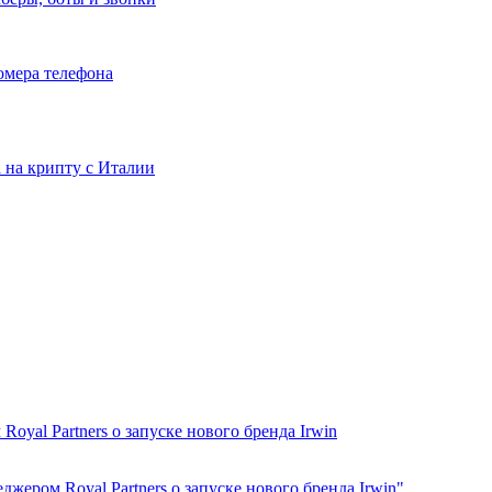
номера телефона
та на крипту с Италии
oyal Partners о запуске нового бренда Irwin
джером Royal Partners о запуске нового бренда Irwin"