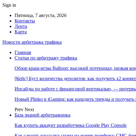
Sign in
Пятница, 7 августа, 2026
Контакты
Лента
Карта
Новости арбитража трафика
Главная
Статьи по арбитражу трафика
Обзор краш-игры Balloon: высокий потенциал, низкая к
[Кейс] Буст количества депозитов: как получить х2 конве
Инсайды по работе с финансовой вертикалью, — интерв
Новый Plinko в iGaming: как находить тренды и получа
Prev
Next
База знаний арбитражника
Как купить аккаунт разработчика Google Play Console
Как сделать рассылку спама на номер телефона: СМС-бом