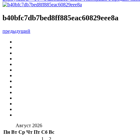
b40bfc7db7bed8ff885eac60829eee8a
предыдущий
Август 2026
Пн
Вт
Ср
Чт
Пт
Сб
Вс
1
2