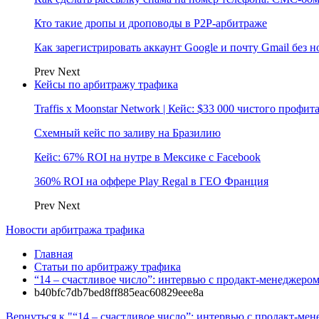
Кто такие дропы и дроповоды в P2P-арбитраже
Как зарегистрировать аккаунт Google и почту Gmail без 
Prev
Next
Кейсы по арбитражу трафика
Traffis x Moonstar Network | Кейс: $33 000 чистого профи
Схемный кейс по заливу на Бразилию
Кейс: 67% ROI на нутре в Мексике с Facebook
360% ROI на оффере Play Regal в ГЕО Франция
Prev
Next
Новости арбитража трафика
Главная
Статьи по арбитражу трафика
“14 – счастливое число”: интервью с продакт-менеджером R
b40bfc7db7bed8ff885eac60829eee8a
Вернуться к "“14 – счастливое число”: интервью с продакт-мене