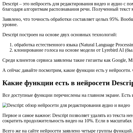
Descript – это нейросеть для редактирования видео и аудио с 
благодаря алгоритмам распознавания речи. Полученный текст 
Заявлено, что точность обработки составляет целых 95%. Вооб
уровне.
Descript построен на основе двух основных технологий:
обработка естественного языка (Natural Language Processi
клонирование голоса на основе модели от Lyrebird AI (был
Среди клиентов сервиса заявлены такие гиганты как Google, Mic
А сейчас давайте посмотрим, какие функции есть у нейросети. С
Какие функции есть в нейросети Descri
Все доступные функции перечислены на главном экране. Есть 
Первое и самое важное: Descript позволяет удалять из текста н
сократить продолжительность видео на 10%. Если в масштабах S
Всего же на сайте нейросети заявлено четыре группы функций