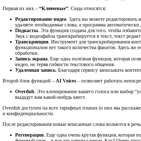
Первая их них –
“Ключевые”
. Сюда относятся:
Редактирование видео
. Здесь вы можете редактировать 
удаляете необходимые слова, а программа автоматически 
Подкасты
. Эта функция создана для того, чтобы избави
Звук с видеофайла транскрибируется в текст, текст редак
Транскрипция
. Инструмент для транскрибирования конт
функционалом нет такого количества фанатов. Здесь же ес
обработки.
Запись экрана
. Еще одна полезная функция, которая поз
видео, не теряя гибкости текстового общения.
Удаленная запись
. Благодаря сервису записывать контен
Второй блок функций –
AI Voices
– позволяет работать непоср
Overdub
. Это клонирование вашего голоса или выбор “ул
выдадут вам какой-нибудь квест.
Overdub доступен на всех тарифных планах (о них мы расскажем
и конфиденциальности.
После редактирования новые вписанные слова вольются в речь
Регенерация
. Еще одна очень крутая функция, которая 
фоновый шум – и все это одним кликом. Как? Очень прост