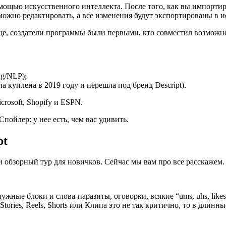
помощью искусственного интеллекта. После того, как вы импорти
можно редактировать, а все изменения будут экспортированы в 
ще, создатели программы были первыми, кто совместил возможно
ng/NLP);
а куплена в 2019 году и перешла под бренд Descript).
rosoft, Shopify и ESPN.
пойлер: у нее есть, чем вас удивить.
pt
и обзорный тур для новичков. Сейчас мы вам про все расскажем
енужные блоки и слова-паразиты, оговорки, всякие “ums, uhs, lik
tories, Reels, Shorts или Клипа это не так критично, то в длин
.