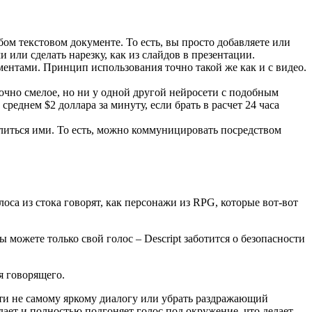
бом текстовом документе. То есть, вы просто добавляете или
 или сделать нарезку, как из слайдов в презентации.
ментами. Принцип использования точно такой же как и с видео.
точно смелое, но ни у одной другой нейросети с подобным
реднем $2 доллара за минуту, если брать в расчет 24 часа
делиться ими. То есть, можно коммуницировать посредством
оса из стока говорят, как персонажи из RPG, которые вот-вот
 можете только свой голос – Descript заботится о безопасности
я говорящего.
сти не самому яркому диалогу или убрать раздражающий
дает и полностью подгоняет голос под окружение, что делает