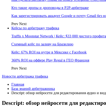
Кто такие дропы и дроповоды в P2P-арбитраже
Как зарегистрировать аккаунт Google и почту Gmail без 
Prev
Next
Кейсы по арбитражу трафика
Traffis x Moonstar Network | Кейс: $33 000 чистого профи
Схемный кейс по заливу на Бразилию
Кейс: 67% ROI на нутре в Мексике с Facebook
360% ROI на оффере Play Regal в ГЕО Франция
Prev
Next
Новости арбитража трафика
Главная
База знаний арбитражника
Descript: обзор нейросети для редактирования аудио и вид
Descript: обзор нейросети для редактир