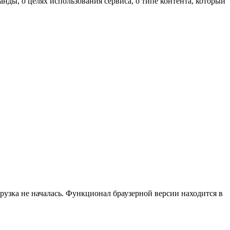
нды, о целях использования сервиса, о типе контента, который
агрузка не началась. Функционал браузерной версии находится в