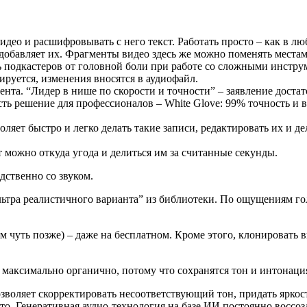
видео и расшифровывать с него текст. Работать просто – как в лю
добавляет их. Фрагменты видео здесь же можно поменять местами
ть подкастеров от головной боли при работе со сложными инстру
тируется, изменения вносятся в аудиофайл.
ента. “Лидер в нише по скорости и точности” – заявление доста
ть решение для профессионалов – White Glove: 99% точность и в с
воляет быстро и легко делать такие записи, редактировать их и 
т можно откуда угода и делиться им за считанные секунды.
едственно со звуком.
ьтра реалистичного варианта” из библиотеки. По ощущениям гол
 чуть позже) – даже на бесплатном. Кроме этого, клонировать вы
 максимально органично, потому что сохранятся тон и интонаци
позволяет скорректировать несоответствующий тон, придать ярко
о. Генеративная аудио-технология на базе ИИ постоянно воссоз