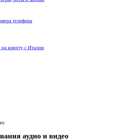
номера телефона
та на крипту с Италии
ео
ования аудио и видео