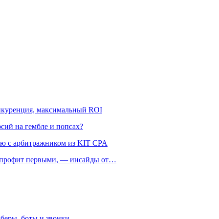
онкуренция, максимальный ROI
рсий на гембле и попсах?
ью с арбитражником из KIT CPA
ть профит первыми, — инсайды от…
беры, боты и звонки