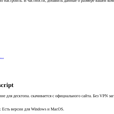
 настроить. В частности, добавить данные о размере вашей кома
.
,…
cript
ение для десктопа. скачивается с официального сайта. Без VPN з
у. Есть версии для Windows и MacOS.