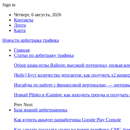
Sign in
Четверг, 6 августа, 2026
Контакты
Лента
Карта
Новости арбитража трафика
Главная
Статьи по арбитражу трафика
Обзор краш-игры Balloon: высокий потенциал, низкая к
[Кейс] Буст количества депозитов: как получить х2 конве
Инсайды по работе с финансовой вертикалью, — интерв
Новый Plinko в iGaming: как находить тренды и получа
Prev
Next
База знаний арбитражника
Как купить аккаунт разработчика Google Play Console
Как сделать рассылку спама на номер телефона: СМС-бом