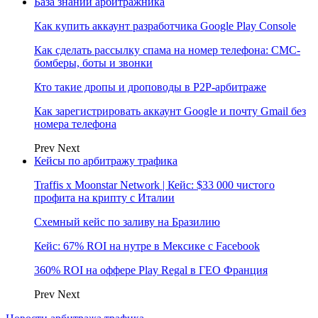
База знаний арбитражника
Как купить аккаунт разработчика Google Play Console
Как сделать рассылку спама на номер телефона: СМС-
бомберы, боты и звонки
Кто такие дропы и дроповоды в P2P-арбитраже
Как зарегистрировать аккаунт Google и почту Gmail без
номера телефона
Prev
Next
Кейсы по арбитражу трафика
Traffis x Moonstar Network | Кейс: $33 000 чистого
профита на крипту с Италии
Схемный кейс по заливу на Бразилию
Кейс: 67% ROI на нутре в Мексике с Facebook
360% ROI на оффере Play Regal в ГЕО Франция
Prev
Next