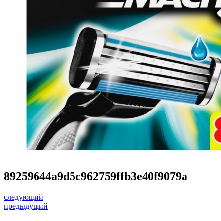
89259644a9d5c962759ffb3e40f9079a
следующий
предыдущий