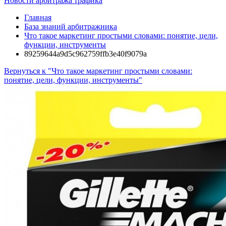
Новости арбитража трафика
Главная
База знаний арбитражника
Что такое маркетинг простыми словами: понятие, цели,
функции, инструменты
89259644a9d5c962759ffb3e40f9079a
Вернуться к "Что такое маркетинг простыми словами:
понятие, цели, функции, инструменты"