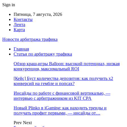
Sign in
Пятница, 7 августа, 2026
Контакты
Лента
Карта
Новости арбитража трафика
Главная
Статьи по арбитражу трафика
Обзор краш-игры Balloon: высокий потенциал, низкая
конкуренция, максимальный ROI
[Кейс] Буст количества депозитов: как получить х2
конверсий на гембле и попсах?
Инсайды по работе с финансовой вертикалью, —
интервью с арбитражником из KIT CPA
Новый Plinko в iGaming: как находить тренды и
получать профит первыми, — инсайды от…
Prev
Next