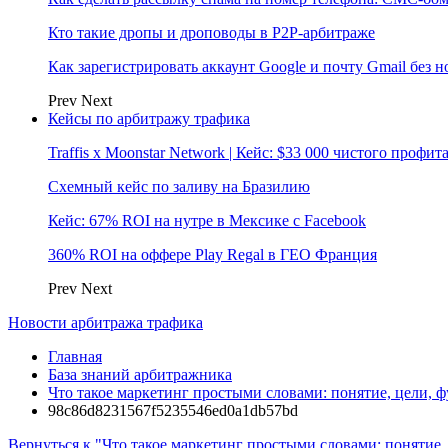
Кто такие дропы и дроповоды в P2P-арбитраже
Как зарегистрировать аккаунт Google и почту Gmail без 
Prev
Next
Кейсы по арбитражу трафика
Traffis x Moonstar Network | Кейс: $33 000 чистого профи
Схемный кейс по заливу на Бразилию
Кейс: 67% ROI на нутре в Мексике с Facebook
360% ROI на оффере Play Regal в ГЕО Франция
Prev
Next
Новости арбитража трафика
Главная
База знаний арбитражника
Что такое маркетинг простыми словами: понятие, цели, 
98c86d8231567f5235546ed0a1db57bd
Вернуться к "Что такое маркетинг простыми словами: понятие