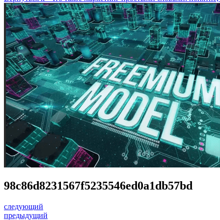
98c86d8231567f5235546ed0a1db57bd
следующий
предыдущий