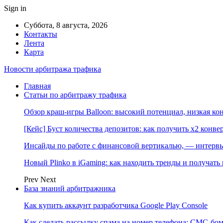
Sign in
Суббота, 8 августа, 2026
Контакты
Лента
Карта
Новости арбитража трафика
Главная
Статьи по арбитражу трафика
Обзор краш-игры Balloon: высокий потенциал, низкая к
[Кейс] Буст количества депозитов: как получить х2 конве
Инсайды по работе с финансовой вертикалью, — интерв
Новый Plinko в iGaming: как находить тренды и получа
Prev
Next
База знаний арбитражника
Как купить аккаунт разработчика Google Play Console
Как сделать рассылку спама на номер телефона: СМС-бом