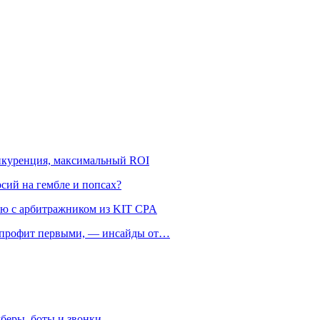
онкуренция, максимальный ROI
рсий на гембле и попсах?
ью с арбитражником из KIT CPA
ть профит первыми, — инсайды от…
беры, боты и звонки