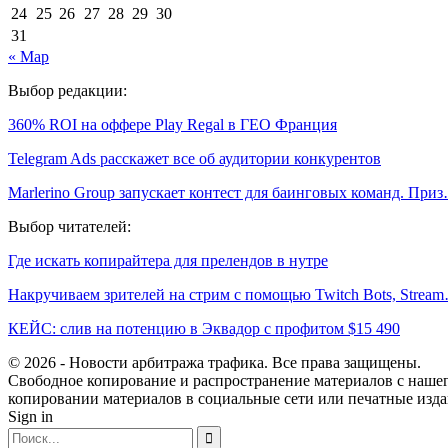
24
25
26
27
28
29
30
31
« Мар
Выбор редакции:
360% ROI на оффере Play Regal в ГЕО Франция
Telegram Ads расскажет все об аудитории конкурентов
Marlerino Group запускает контест для баинговых команд. При
Выбор читателей:
Где искать копирайтера для прелендов в нутре
Накручиваем зрителей на стрим с помощью Twitch Bots, Strea
КЕЙС: слив на потенцию в Эквадор с профитом $15 490
© 2026 - Новости арбитража трафика. Все права защищены.
Свободное копирование и распространение материалов с нашего
копировании материалов в социальные сети или печатные изда
Sign in