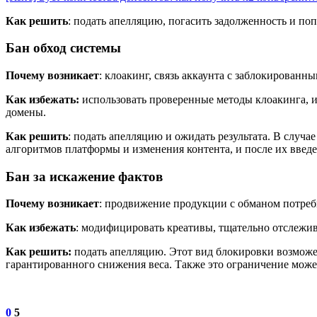
Как решить
: подать апелляцию, погасить задолженность и поп
Бан обход системы
Почему возникает
: клоакинг, связь аккаунта с заблокирован
Как избежать:
использовать проверенные методы клоакинга, из
домены.
Как решить
: подать апелляцию и ожидать результата. В случ
алгоритмов платформы и изменения контента, и после их введе
Бан за искажение фактов
Почему возникает
: продвижение продукции с обманом потреб
Как избежать
: модифицировать креативы, тщательно отслежив
Как решить:
подать апелляцию. Этот вид блокировки возможе
гарантированного снижения веса. Также это ограничение може
0
5