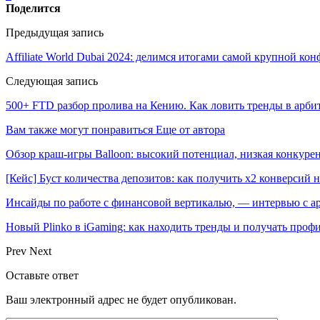
Поделится
Предыдущая запись
Affiliate World Dubai 2024: делимся итогами самой крупной кон
Следующая запись
500+ FTD разбор пролива на Кению. Как ловить тренды в арби
Вам также могут понравиться
Еще от автора
Обзор краш-игры Balloon: высокий потенциал, низкая конкур
[Кейс] Буст количества депозитов: как получить х2 конверсий 
Инсайды по работе с финансовой вертикалью, — интервью с 
Новый Plinko в iGaming: как находить тренды и получать пр
Prev
Next
Оставьте ответ
Ваш электронный адрес не будет опубликован.