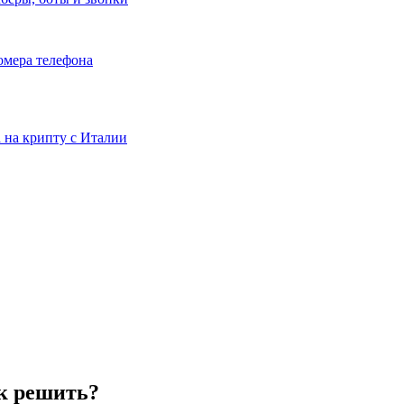
номера телефона
та на крипту с Италии
ак решить?