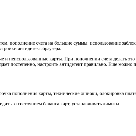
тем, пополнение счета на большие суммы, использование забло
стройки антидетект-браузера.
ые и неиспользованные карты. При пополнении счета делать это
джет постепенно, настроить антидетект правильно. Еще можно 
осрочка пополнения карты, технические ошибки, блокировка плат
едить за состоянием баланса карт, устанавливать лимиты.
…