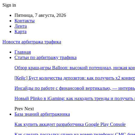
Sign in
Пятница, 7 августа, 2026
Контакты
Лента
Карта
Новости арбитража трафика
Главная
Статьи по арбитражу трафика
Обзор краш-игры Balloon: высокий потенциал, низкая к
[Кейс] Буст количества депозитов: как получить х2 конве
Инсайды по работе с финансовой вертикалью, — интерв
Новый Plinko в iGaming: как находить тренды и получа
Prev
Next
База знаний арбитражника
Как купить аккаунт разработчика Google Play Console
Как сделать рассылку спама на номер телефона: СМС-бом