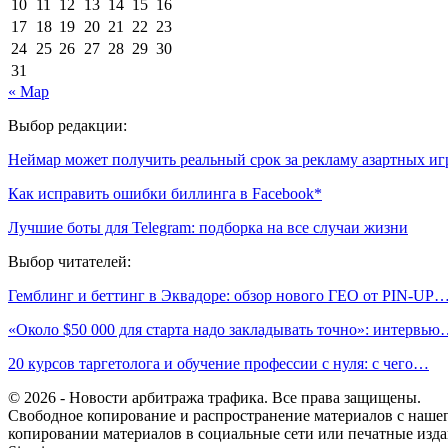
10
11
12
13
14
15
16
17
18
19
20
21
22
23
24
25
26
27
28
29
30
31
« Мар
Выбор редакции:
Неймар может получить реальный срок за рекламу азартных иг
Как исправить ошибки биллинга в Facebook*
Лучшие боты для Telegram: подборка на все случаи жизни
Выбор читателей:
Гемблинг и беттинг в Эквадоре: обзор нового ГЕО от PIN-UP
«Около $50 000 для старта надо закладывать точно»: интервь
20 курсов таргетолога и обучение профессии с нуля: с чего…
© 2026 - Новости арбитража трафика. Все права защищены.
Свободное копирование и распространение материалов с нашего
копировании материалов в социальные сети или печатные изда