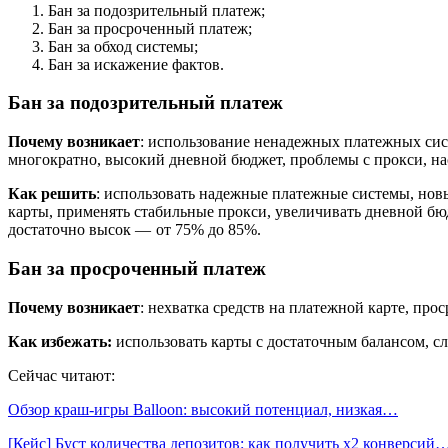
Бан за подозрительный платеж;
Бан за просроченный платеж;
Бан за обход системы;
Бан за искажение фактов.
Бан за подозрительный платеж
Почему возникает
: использование ненадежных платежных сис
многократно, высокий дневной бюджет, проблемы с прокси, на
Как решить
: использовать надежные платежные системы, нов
карты, применять стабильные прокси, увеличивать дневной бю
достаточно высок — от 75% до 85%.
Бан за просроченный платеж
Почему возникает
: нехватка средств на платежной карте, пр
Как избежать:
использовать карты с достаточным балансом, сл
Сейчас читают:
Обзор краш-игры Balloon: высокий потенциал, низкая…
[Кейс] Буст количества депозитов: как получить х2 конверсий