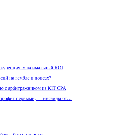
онкуренция, максимальный ROI
рсий на гембле и попсах?
ью с арбитражником из KIT CPA
ть профит первыми, — инсайды от…
беры, боты и звонки