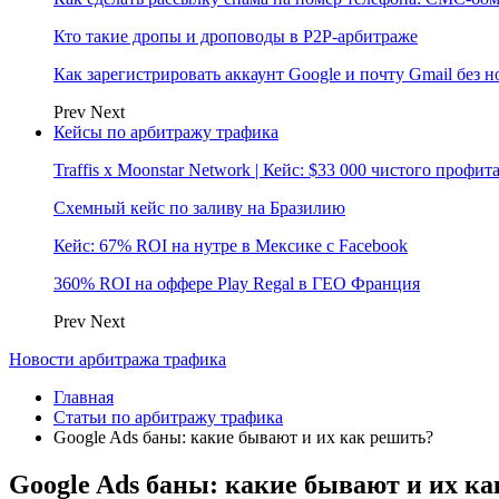
Кто такие дропы и дроповоды в P2P-арбитраже
Как зарегистрировать аккаунт Google и почту Gmail без 
Prev
Next
Кейсы по арбитражу трафика
Traffis x Moonstar Network | Кейс: $33 000 чистого профи
Схемный кейс по заливу на Бразилию
Кейс: 67% ROI на нутре в Мексике с Facebook
360% ROI на оффере Play Regal в ГЕО Франция
Prev
Next
Новости арбитража трафика
Главная
Статьи по арбитражу трафика
Google Ads баны: какие бывают и их как решить?
Google Ads баны: какие бывают и их к