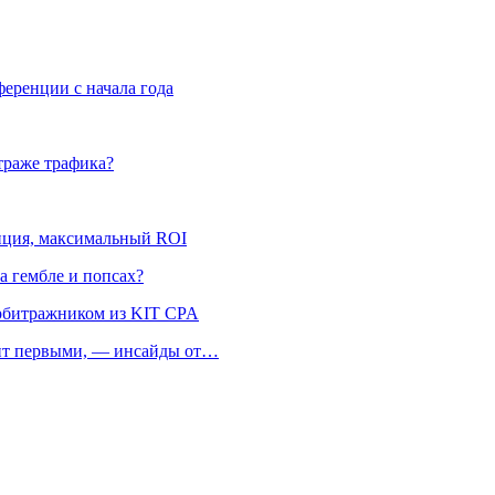
ференции с начала года
траже трафика?
енция, максимальный ROI
на гембле и попсах?
арбитражником из KIT CPA
офит первыми, — инсайды от…