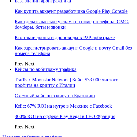
База знаний арбитражника
Как купить аккаунт разработчика Google Play Console
Как сделать рассылку спама на номер телефона: СМС-
бомберы, боты и звонки
Кто такие дропы и дроповоды в P2P-арбитраже
Как зарегистрировать аккаунт Google и почту Gmail без
номера телефона
Prev
Next
Кейсы по арбитражу трафика
Traffis x Moonstar Network | Кейс: $33 000 чистого
профита на крипту с Италии
Схемный кейс по заливу на Бразилию
Кейс: 67% ROI на нутре в Мексике с Facebook
360% ROI на оффере Play Regal в ГЕО Франция
Prev
Next