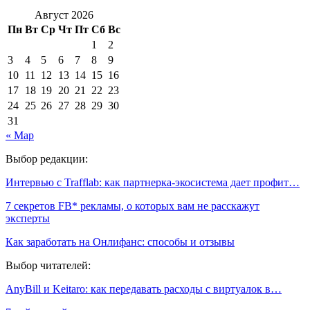
Август 2026
Пн
Вт
Ср
Чт
Пт
Сб
Вс
1
2
3
4
5
6
7
8
9
10
11
12
13
14
15
16
17
18
19
20
21
22
23
24
25
26
27
28
29
30
31
« Мар
Выбор редакции:
Интервью с Trafflab: как партнерка-экосистема дает профит…
7 cекретов FB* рекламы, о которых вам не расскажут
эксперты
Как заработать на Онлифанс: способы и отзывы
Выбор читателей:
AnyBill и Keitaro: как передавать расходы с виртуалок в…