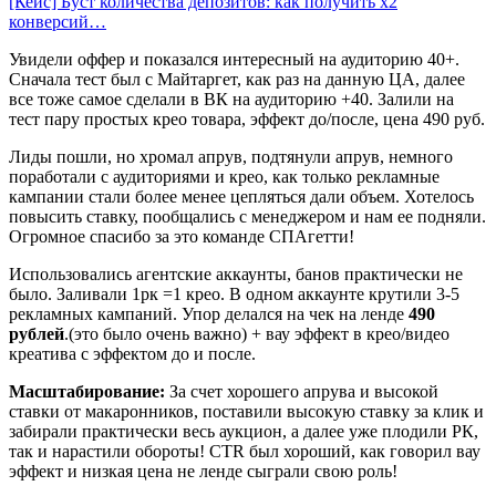
[Кейс] Буст количества депозитов: как получить х2
конверсий…
Увидели оффер и показался интересный на аудиторию 40+.
Сначала тест был с Майтаргет, как раз на данную ЦА, далее
все тоже самое сделали в ВК на аудиторию +40. Залили на
тест пару простых крео товара, эффект до/после, цена 490 руб.
Лиды пошли, но хромал апрув, подтянули апрув, немного
поработали с аудиториями и крео, как только рекламные
кампании стали более менее цепляться дали объем. Хотелось
повысить ставку, пообщались с менеджером и нам ее подняли.
Огромное спасибо за это команде СПАгетти!
Использовались агентские аккаунты, банов практически не
было. Заливали 1рк =1 крео. В одном аккаунте крутили 3-5
рекламных кампаний. Упор делался на чек на ленде
490
рублей
.(это было очень важно) + вау эффект в крео/видео
креатива с эффектом до и после.
Масштабирование:
За счет хорошего апрува и высокой
ставки от макаронников, поставили высокую ставку за клик и
забирали практически весь аукцион, а далее уже плодили РК,
так и нарастили обороты! CTR был хороший, как говорил вау
эффект и низкая цена не ленде сыграли свою роль!