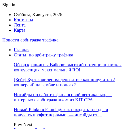
Sign in
Суббота, 8 августа, 2026
Контакты
Лента
Карта
Новости арбитража трафика
Главная
Статьи по арбитражу трафика
Обзор краш-игры Balloon: высокий потенциал, низкая
конкуренция, максимальный ROI
[Кейс] Буст количества депозитов: как получить х2
конверсий на гембле и попсах?
Инсайды по работе с финансовой вертикалью, —
интервью с арбитражником из KIT CPA
Новый Plinko в iGaming: как находить тренды и
получать профит первыми, — инсайды от…
Prev
Next