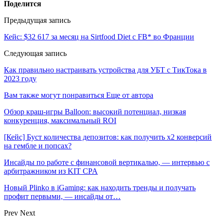
Поделится
Предыдущая запись
Кейс: $32 617 за месяц на Sirtfood Diet с FB* во Франции
Следующая запись
Как правильно настраивать устройства для УБТ с ТикТока в
2023 году
Вам также могут понравиться
Еще от автора
Обзор краш-игры Balloon: высокий потенциал, низкая
конкуренция, максимальный ROI
[Кейс] Буст количества депозитов: как получить х2 конверсий
на гембле и попсах?
Инсайды по работе с финансовой вертикалью, — интервью с
арбитражником из KIT CPA
Новый Plinko в iGaming: как находить тренды и получать
профит первыми, — инсайды от…
Prev
Next