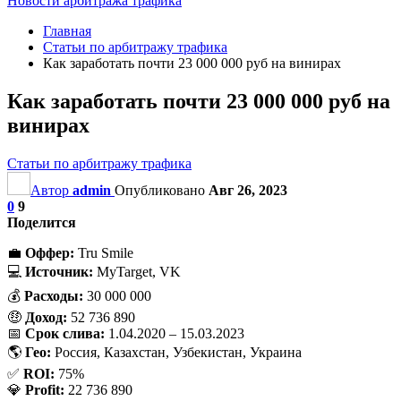
Новости арбитража трафика
Главная
Статьи по арбитражу трафика
Как заработать почти 23 000 000 руб на винирах
Как заработать почти 23 000 000 руб на
винирах
Статьи по арбитражу трафика
Автор
admin
Опубликовано
Авг 26, 2023
0
9
Поделится
💼
Оффер:
Tru Smile
💻
Источник:
MyTarget, VK
💰
Расходы:
30 000 000
🤑
Доход:
52 736 890
📅
Срок слива:
1.04.2020 – 15.03.2023
🌎
Гео:
Россия, Казахстан, Узбекистан, Украина
✅
ROI:
75%
💎
Profit:
22 736 890