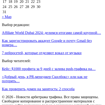
17
18
19
20
21
22
23
24
25
26
27
28
29
30
31
« Мар
Выбор редакции:
Affiliate World Dubai 2024: делимся итогами самой крупной…
Как зарегистрировать аккаунт Google и почту Gmail без
номера…
7 нейросетей, которые отделяют вокал от музыки
Выбор читателей:
Кейс: $1000 профита за 9 дней с залива push-трафика на…
«Добрый день, я PR-менеджер Скилбокс» или как не
потерять…
Как проверить домен на занятость: 2 способа
© 2026 - Новости арбитража трафика. Все права защищены.
Свободное копирование и распространение материалов с