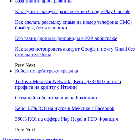
База знаний арбитражника
Как купить аккаунт разработчика Google Play Console
Как сделать рассылку спама на номер телефона: СМС-
бомберы, боты и звонки
Кто такие дропы и дроповоды в P2P-арбитраже
Как зарегистрировать аккаунт Google и почту Gmail без
номера телефона
Prev
Next
Кейсы по арбитражу трафика
Traffis x Moonstar Network | Кейс: $33 000 чистого
профита на крипту с Италии
Схемный кейс по заливу на Бразилию
Кейс: 67% ROI на нутре в Мексике с Facebook
360% ROI на оффере Play Regal в ГЕО Франция
Prev
Next