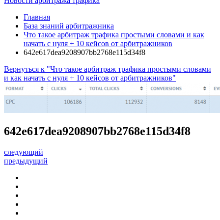
Новости арбитража трафика
Главная
База знаний арбитражника
Что такое арбитраж трафика простыми словами и как
начать с нуля + 10 кейсов от арбитражников
642e617dea9208907bb2768e115d34f8
Вернуться к "Что такое арбитраж трафика простыми словами
и как начать с нуля + 10 кейсов от арбитражников"
642e617dea9208907bb2768e115d34f8
следующий
предыдущий