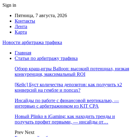
Sign in
Пятница, 7 августа, 2026
Контакты
Лента
Карта
Новости арбитража трафика
Главная
Статьи по арбитражу трафика
Обзор краш-игры Balloon: высокий потенциал, низкая
конкуренция, максимальный ROI
[Кейс] Буст количества депозитов: как получить х2
конверсий на гембле и попсах?
Инсайды по работе с финансовой вертикалью, —
интервью с арбитражником из KIT CPA
Новый Plinko в iGaming: как находить тренды и
получать профит первыми, — инсайды от…
Prev
Next