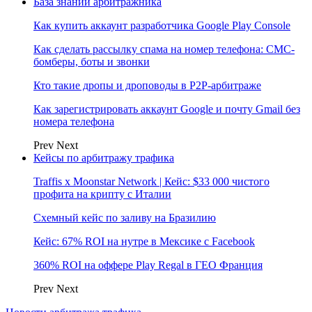
База знаний арбитражника
Как купить аккаунт разработчика Google Play Console
Как сделать рассылку спама на номер телефона: СМС-
бомберы, боты и звонки
Кто такие дропы и дроповоды в P2P-арбитраже
Как зарегистрировать аккаунт Google и почту Gmail без
номера телефона
Prev
Next
Кейсы по арбитражу трафика
Traffis x Moonstar Network | Кейс: $33 000 чистого
профита на крипту с Италии
Схемный кейс по заливу на Бразилию
Кейс: 67% ROI на нутре в Мексике с Facebook
360% ROI на оффере Play Regal в ГЕО Франция
Prev
Next