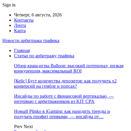
Sign in
Четверг, 6 августа, 2026
Контакты
Лента
Карта
Новости арбитража трафика
Главная
Статьи по арбитражу трафика
Обзор краш-игры Balloon: высокий потенциал, низкая
конкуренция, максимальный ROI
[Кейс] Буст количества депозитов: как получить х2
конверсий на гембле и попсах?
Инсайды по работе с финансовой вертикалью, —
интервью с арбитражником из KIT CPA
Новый Plinko в iGaming: как находить тренды и
получать профит первыми, — инсайды от…
Prev
Next