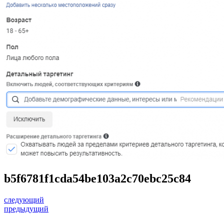
b5f6781f1cda54be103a2c70ebc25c84
следующий
предыдущий