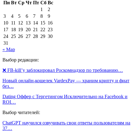
Пн
Вт
Ср
Чт
Пт
Сб
Вс
1
2
3
4
5
6
7
8
9
10
11
12
13
14
15
16
17
18
19
20
21
22
23
24
25
26
27
28
29
30
31
« Мар
Выбор редакции:
❌ FB-kill’у заблокировал Роскомнадзор по требованию…
Новый онлайн-кошелек VardexPay — храним крипту и фиат
без…
Dating Оффер с Тергетингом Исключительно на Facebook и
ROI…
Выбор читателей:
ChatGPT научился озвучивать свои ответы пользователям на
37…