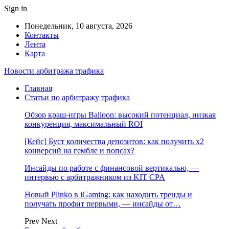
Sign in
Понедельник, 10 августа, 2026
Контакты
Лента
Карта
Новости арбитража трафика
Главная
Статьи по арбитражу трафика
Обзор краш-игры Balloon: высокий потенциал, низкая
конкуренция, максимальный ROI
[Кейс] Буст количества депозитов: как получить х2
конверсий на гембле и попсах?
Инсайды по работе с финансовой вертикалью, —
интервью с арбитражником из KIT CPA
Новый Plinko в iGaming: как находить тренды и
получать профит первыми, — инсайды от…
Prev
Next