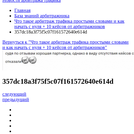
Новости арбитража трафика
Главная
База знаний арбитражника
Что такое арбитраж трафика простыми словами и как
начать с нуля + 10 кейсов от арбитражников
357dc18a3f75f5c07f161572640e614d
Вернуться к "Что такое арбитраж трафика простыми словами
и как начать с нуля + 10 кейсов от арбитражников"
357dc18a3f75f5c07f161572640e614d
следующий
предыдущий