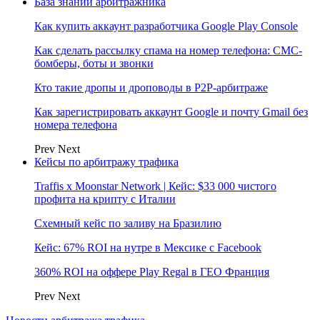
База знаний арбитражника
Как купить аккаунт разработчика Google Play Console
Как сделать рассылку спама на номер телефона: СМС-
бомберы, боты и звонки
Кто такие дропы и дроповоды в P2P-арбитраже
Как зарегистрировать аккаунт Google и почту Gmail без
номера телефона
Prev
Next
Кейсы по арбитражу трафика
Traffis x Moonstar Network | Кейс: $33 000 чистого
профита на крипту с Италии
Схемный кейс по заливу на Бразилию
Кейс: 67% ROI на нутре в Мексике с Facebook
360% ROI на оффере Play Regal в ГЕО Франция
Prev
Next