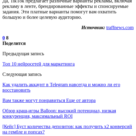
Да, TikTok предлагает различные варианты рекламы, включая
рекламу в ленте, брендированные эффекты и спонсируемые
задания. Эти платные варианты помогут вам охватить
большую и более целевую аудиторию.
Источник:
traffnews.com
0
8
Поделится
Предыдущая запись
Топ 10 нейросетей для маркетинга
Следующая запись
Как удалить аккаунт в Telegram навсегда и можно ли его
восстановить
Вам также могут понравиться
Еще от автора
Обзор краш-игры Balloon: высокий потенциал, низкая
конкуренция, максимальный ROI
[Кейс] Буст количества депозитов: как получить х2 конверсий
на гембле и попсах?