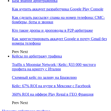
База знаний арбитражника
Как купить аккаунт разработчика Google Play Console
Как сделать рассылку спама на номер телефона: СМС-
бомберы, боты и звонки
Кто такие дропы и дроповоды в P2P-арбитраже
Как зарегистрировать аккаунт Google и почту Gmail без
номера телефона
Prev
Next
Кейсы по арбитражу трафика
Traffis x Moonstar Network | Кейс: $33 000 чистого
профита на крипту с Италии
Схемный кейс по заливу на Бразилию
Кейс: 67% ROI на нутре в Мексике с Facebook
360% ROI на оффере Play Regal в ГЕО Франция
Prev
Next