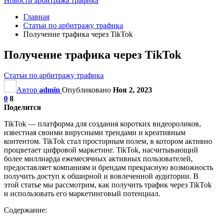
Новости арбитража трафика
Главная
Статьи по арбитражу трафика
Получение трафика через TikTok
Получение трафика через TikTok
Статьи по арбитражу трафика
Автор
admin
Опубликовано
Ноя 2, 2023
0
8
Поделится
TikTok — платформа для создания коротких видеороликов,
известная своими вирусными трендами и креативным
контентом. TikTok стал просторным полем, в котором активно
процветает цифровой маркетинг. TikTok, насчитывающий
более миллиарда ежемесячных активных пользователей,
предоставляет компаниям и брендам прекрасную возможность
получить доступ к обширной и вовлеченной аудитории. В
этой статье мы рассмотрим, как получить трафик через TikTok
и использовать его маркетинговый потенциал.
Содержание: