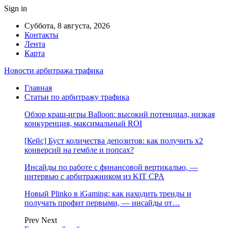
Sign in
Суббота, 8 августа, 2026
Контакты
Лента
Карта
Новости арбитража трафика
Главная
Статьи по арбитражу трафика
Обзор краш-игры Balloon: высокий потенциал, низкая
конкуренция, максимальный ROI
[Кейс] Буст количества депозитов: как получить х2
конверсий на гембле и попсах?
Инсайды по работе с финансовой вертикалью, —
интервью с арбитражником из KIT CPA
Новый Plinko в iGaming: как находить тренды и
получать профит первыми, — инсайды от…
Prev
Next