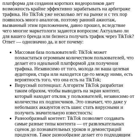
платформа для создания коротких видеороликов дает
возможность крайне эффективно зарабатывать на арбитраже
трафика. Но TikTok уже несколько лет на рынке и с тех пор
появилось много аналогов, поэтому ранний ажиотаж,
вызванный этим приложением, давно прошел, вследствие
чего многие маркетологи задаются вопросом: Актуально ли
для вашего бренда или бизнеса получать трафик через TikTok?
Ответ — однозначно да, и вот почему:
Массовая база пользователей: TikTok может
похвастаться огромным количеством пользователей, что
делает его идеальной платформой для получения
трафика. Независимо от того, молода ли ваша целевая
аудитория, стара или находится где-то между ними, есть
вероятность того, что она есть на TikTok;
Вирусный потенциал: Алгоритм TikTok разработан
таким образом, чтобы выводить на экран контент,
который находит отклик у пользователей, независимо от
количества их подписчиков. Это означает, что даже у
небольших аккаунтов есть шанс стать вирусными и
получить значительную известность;
Разнообразный контент: TikTok позволяет создавать
самые разные типы контента — от развлекательных
сценок до познавательных уроков и демонстраций
продуктов. Такое разнообразие делает его подходящим