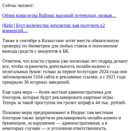
Сейчас читают:
Обзор краш-игры Balloon: высокий потенциал, низкая…
[Кейс] Буст количества депозитов: как получить х2
конверсий…
Также в сентябре в Казахстане хотят ввести обязательную
проверку по биометрии для любых ставок и пополнения/
вывода средств с аккаунтов в БК.
Отметим, что власти страны уже несколько лет подряд делают
все, чтобы ограничить деятельность онлайн-казино и
нелегальных буков: только за первое полугодие 2024 года они
заблокировали 5164 сайта и рекламные ссылки, а с 2021 года
прикрыли 36 игорных заведений.
Еще одна мера — более жесткая административка для
блогеров, которые будут рекламировать азартные игры.
Теперь за такой проступок им грозит штраф в 44 тыс. рублей.
Похожие меры предпринимают в Индии: там местным
блогерам также запретили рекламировать онлайн-казино и
букмекеров, за нарушение — административная, а в
некоторых случаях — и уголовная ответственность.