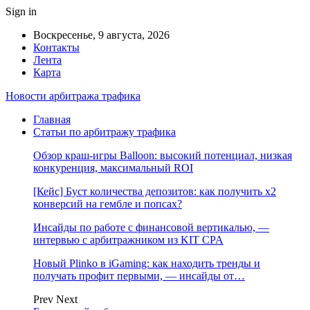
Sign in
Воскресенье, 9 августа, 2026
Контакты
Лента
Карта
Новости арбитража трафика
Главная
Статьи по арбитражу трафика
Обзор краш-игры Balloon: высокий потенциал, низкая
конкуренция, максимальный ROI
[Кейс] Буст количества депозитов: как получить х2
конверсий на гембле и попсах?
Инсайды по работе с финансовой вертикалью, —
интервью с арбитражником из KIT CPA
Новый Plinko в iGaming: как находить тренды и
получать профит первыми, — инсайды от…
Prev
Next