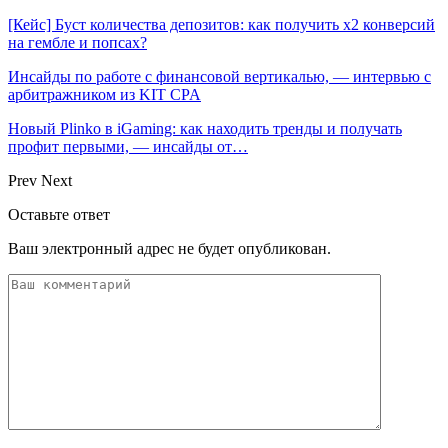
[Кейс] Буст количества депозитов: как получить х2 конверсий
на гембле и попсах?
Инсайды по работе с финансовой вертикалью, — интервью с
арбитражником из KIT CPA
Новый Plinko в iGaming: как находить тренды и получать
профит первыми, — инсайды от…
Prev
Next
Оставьте ответ
Ваш электронный адрес не будет опубликован.