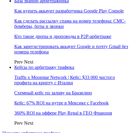
База знаний арбитражника
Как купить аккаунт разработчика Google Play Console
Как сделать рассылку спама на номер телефона: СМС-
бомберы, боты и звонки
Кто такие дропы и дроповоды в P2P-арбитраже
Как зарегистрировать аккаунт Google и почту Gmail без
номера телефона
Prev
Next
Кейсы по арбитражу трафика
Traffis x Moonstar Network | Кейс: $33 000 чистого
профита на крипту с Италии
Схемный кейс по заливу на Бразилию
Кейс: 67% ROI на нутре в Мексике с Facebook
360% ROI на оффере Play Regal в ГЕО Франция
Prev
Next