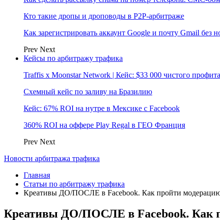
Кто такие дропы и дроповоды в P2P-арбитраже
Как зарегистрировать аккаунт Google и почту Gmail без 
Prev
Next
Кейсы по арбитражу трафика
Traffis x Moonstar Network | Кейс: $33 000 чистого профи
Схемный кейс по заливу на Бразилию
Кейс: 67% ROI на нутре в Мексике с Facebook
360% ROI на оффере Play Regal в ГЕО Франция
Prev
Next
Новости арбитража трафика
Главная
Статьи по арбитражу трафика
Креативы ДО/ПОСЛЕ в Facebook. Как пройти модерацию
Креативы ДО/ПОСЛЕ в Facebook. Как п