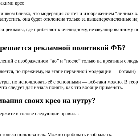
лишком близко, что модерация сочтет и изображением “личных х
запустить, она будет отклонена только за вышеперечисленные н
ой рекламы, где прибегают к очевидному, незавуалированному по
азрешается рекламной политикой ФБ?​
ений с изображением “до” и “после” только на креативы с люд
ляется, по-прежнему, на этапе первичной модерации — ботами) 
утры, но использовать её с основными — всё-таки можно. В тео
что следует для начала понять, как это вообще применять.
вания своих крео на нутру?​
держите в голове следующие правила:
л только пользователь. Можно пробовать изображать: