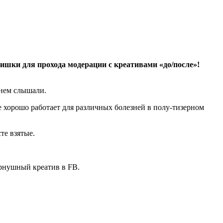
фишки для прохода модерации с креативами «до/после»!
 нем слышали.
е хорошо работает для различных болезней в полу-тизерном
те взятые.
рнушный креатив в FB.