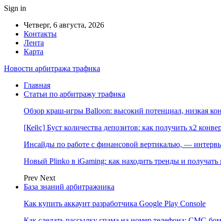
Sign in
Четверг, 6 августа, 2026
Контакты
Лента
Карта
Новости арбитража трафика
Главная
Статьи по арбитражу трафика
Обзор краш-игры Balloon: высокий потенциал, низкая к
[Кейс] Буст количества депозитов: как получить х2 конве
Инсайды по работе с финансовой вертикалью, — интерв
Новый Plinko в iGaming: как находить тренды и получа
Prev
Next
База знаний арбитражника
Как купить аккаунт разработчика Google Play Console
Как сделать рассылку спама на номер телефона: СМС-бом