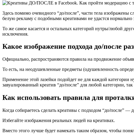
Здесь помимо очевидного “до/после”, части тела изображены с
белую рекламу с подобными креативами не удастся нормально 
То же самое касается и остальных категорий нутры/любой друг
исключения.
Какое изображение подхода до/после р
Официально, распространяются правила на продвижение объявл
То есть, на неодушевленные предметы (одушевленность опреде
Применение этой лазейки подойдет не для каждой категории н
завуалированный креатив “до/после” для любой категории, так 
Как использовать правила для проталки
Когда собираетесь сделать креативы с подходом “до/после” — 
Избегайте изображения реальных людей на креативах.
Вместо этого лучше будет намекать таким образом, чтобы поня