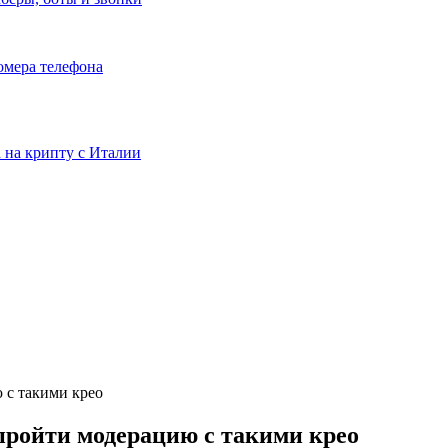
номера телефона
та на крипту с Италии
 с такими крео
ройти модерацию с такими крео