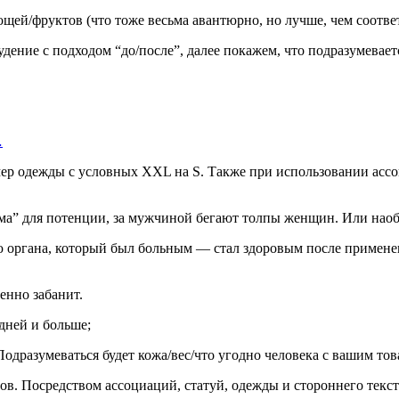
щей/фруктов (что тоже весьма авантюрно, но лучше, чем соотве
удение с подходом “до/после”, далее покажем, что подразумевает
…
змер одежды с условных XXL на S. Также при использовании асс
ема” для потенции, за мужчиной бегают толпы женщин. Или наобо
 органа, который был больным — стал здоровым после применен
енно забанит.
 дней и больше;
Подразумеваться будет кожа/вес/что угодно человека с вашим тов
в. Посредством ассоциаций, статуй, одежды и стороннего текста