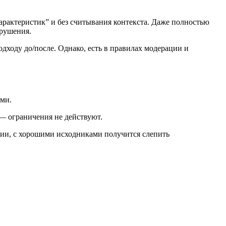
арактеристик” и без считывания контекста. Даже полностью
арушения.
дходу до/после. Однако, есть в правилах модерации и
ьми.
— ограничения не действуют.
рии, с хорошими исходниками получится слепить