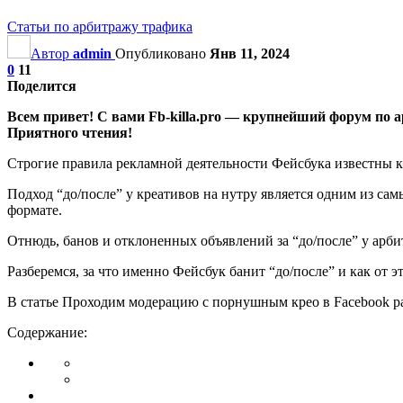
Статьи по арбитражу трафика
Автор
admin
Опубликовано
Янв 11, 2024
0
11
Поделится
Всем привет! С вами Fb-killa.pro — крупнейший форум по 
Приятного чтения!
Строгие правила рекламной деятельности Фейсбука известны к
Подход “до/после” у креативов на нутру является одним из сам
формате.
Отнюдь, банов и отклоненных объявлений за “до/после” у арбит
Разберемся, за что именно Фейсбук банит “до/после” и как от э
В статье Проходим модерацию с порнушным крео в Facebook р
Содержание: