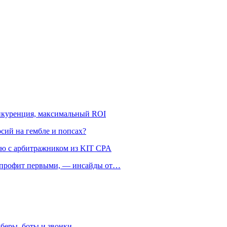
онкуренция, максимальный ROI
рсий на гембле и попсах?
ью с арбитражником из KIT CPA
ть профит первыми, — инсайды от…
беры, боты и звонки