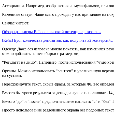
Ассоциации. Например, изображения из мультфильмов, или ово
Каменные статуи. Чаще всего проходят у нас при заливе на пох
Сейчас читают:
Обзор краш-игры Balloon: высокий потенциал, низкая…
[Кейс] Буст количества депозитов: как получить х2 конверсий
Одежду. Даже без человека можно показать, как изменился ра
можно добавить на него бирки с размерами;
“Результат на лицо”. Например, после использования “чудо-кр
Органы. Можно использовать “рентген” и увеличенную версию
на суставы.
Перефразируйте текст, скрыв фразы, за которые ФБ вас определ
Вместо быстрого результата за день-два лучше использовать 14
Вместо “до” и “после” предпочтительнее написать “с” и “без”. 
Просто использование разделенного экрана без подобных тексто