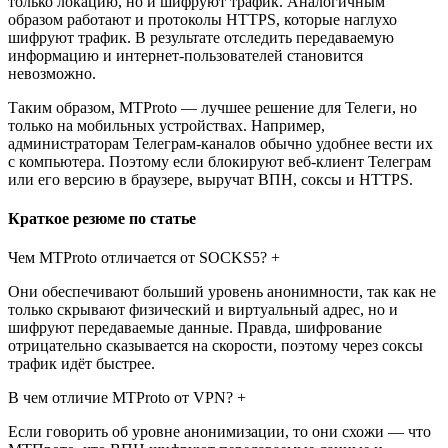
только локацию, но и шифруют трафик. Аналогичным
образом работают и протоколы HTTPS, которые наглухо
шифруют трафик. В результате отследить передаваемую
информацию и интернет-пользователей становится
невозможно.
Таким образом, MTProto — лучшее решение для Телеги, но
только на мобильных устройствах. Например,
администраторам Телеграм-каналов обычно удобнее вести их
с компьютера. Поэтому если блокируют веб-клиент Телеграм
или его версию в браузере, выручат ВПН, соксы и HTTPS.
Краткое резюме по статье
Чем MTProto отличается от SOCKS5? +
Они обеспечивают больший уровень анонимности, так как не
только скрывают физический и виртуальный адрес, но и
шифруют передаваемые данные. Правда, шифрование
отрицательно сказывается на скорости, поэтому через соксы
трафик идёт быстрее.
В чем отличие MTProto от VPN? +
Если говорить об уровне анонимизации, то они схожи — что