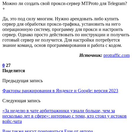
Можно ли создать свой прокси-сервер MTProto для Telegram?
+
Да, это под силу многим. Нужно арендовать либо купить
сервер для обработки прокси-трафика, установить на него
операционную систему, программу для прокси и настроить
сервер. Однако просто действовать по инструкции и получить
готовый сервер не получится. Для настройки потребуется
знание команд, основ программирования и работа с кодом.
Источник:
protraffic.com
0
27
Поделится
Предыдущая запись
Факторы ранжирования в Яндексе и Google: версия 2023
Следующая запись
«За неделю в чате арбитражники узнали больше, чем за
несколько лет в сфере»: интервью с теми, кто стоял у истоков
войс-чата
Вам также могут понравиться
Еще от автора