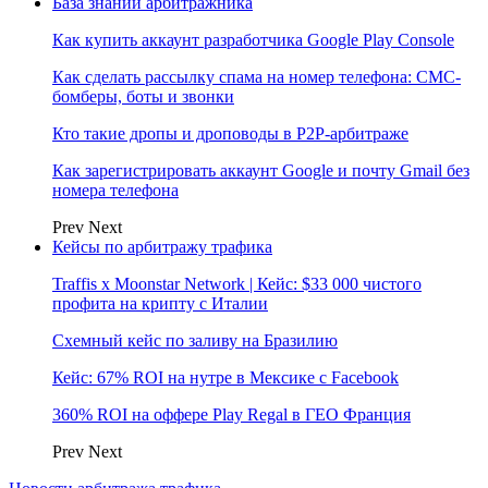
База знаний арбитражника
Как купить аккаунт разработчика Google Play Console
Как сделать рассылку спама на номер телефона: СМС-
бомберы, боты и звонки
Кто такие дропы и дроповоды в P2P-арбитраже
Как зарегистрировать аккаунт Google и почту Gmail без
номера телефона
Prev
Next
Кейсы по арбитражу трафика
Traffis x Moonstar Network | Кейс: $33 000 чистого
профита на крипту с Италии
Схемный кейс по заливу на Бразилию
Кейс: 67% ROI на нутре в Мексике с Facebook
360% ROI на оффере Play Regal в ГЕО Франция
Prev
Next