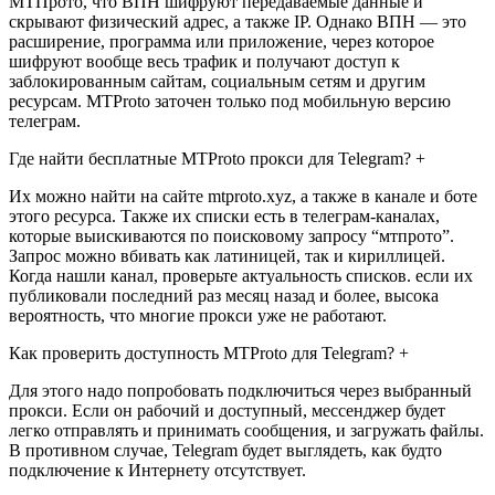
МТПрото, что ВПН шифруют передаваемые данные и
скрывают физический адрес, а также IP. Однако ВПН — это
расширение, программа или приложение, через которое
шифруют вообще весь трафик и получают доступ к
заблокированным сайтам, социальным сетям и другим
ресурсам. MTProto заточен только под мобильную версию
телеграм.
Где найти бесплатные MTProto прокси для Telegram? +
Их можно найти на сайте mtproto.xyz, а также в канале и боте
этого ресурса. Также их списки есть в телеграм-каналах,
которые выискиваются по поисковому запросу “мтпрото”.
Запрос можно вбивать как латиницей, так и кириллицей.
Когда нашли канал, проверьте актуальность списков. если их
публиковали последний раз месяц назад и более, высока
вероятность, что многие прокси уже не работают.
Как проверить доступность MTProto для Telegram? +
Для этого надо попробовать подключиться через выбранный
прокси. Если он рабочий и доступный, мессенджер будет
легко отправлять и принимать сообщения, и загружать файлы.
В противном случае, Telegram будет выглядеть, как будто
подключение к Интернету отсутствует.