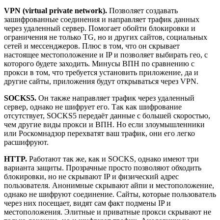
VPN (virtual private network).
Позволяет создавать
зашифрованные соединения и направляет трафик данных
через удаленный сервер. Помогает обойти блокировки и
ограничения не только TG, но и других сайтов, социальных
сетей и мессенджеров. Плюс в том, что он скрывает
настоящее местоположение и IP и позволяет выбирать гео, с
которого будете заходить. Минусы ВПН по сравнению с
прокси в том, что требуется установить приложение, да и
другие сайты, приложения будут открываться через VPN.
SOCKS5.
Он также направляет трафик через удаленный
сервер, однако не шифрует его. Так как шифрование
отсутствует, SOCKS5 передаёт данные с большей скоростью,
чем другие виды прокси и ВПН. Но если злоумышленники
или Роскомнадзор перехватят ваш трафик, они его легко
расшифруют.
HTTP.
Работают так же, как и SOCKS, однако имеют три
варианта защиты. Прозрачные просто позволяют обходить
блокировки, но не скрывают IP и физический адрес
пользователя. Анонимные скрывают айпи и местоположение,
однако не шифруют соединение. Сайты, которые пользователь
через них посещает, видят сам факт подмены IP и
местоположения. Элитные и приватные прокси скрывают не