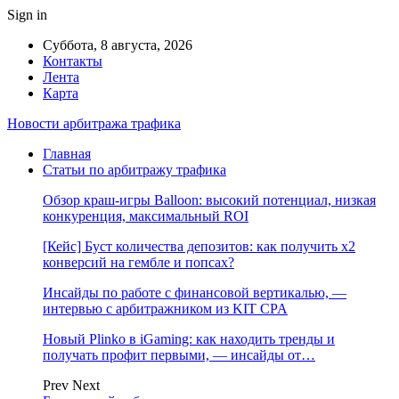
Sign in
Суббота, 8 августа, 2026
Контакты
Лента
Карта
Новости арбитража трафика
Главная
Статьи по арбитражу трафика
Обзор краш-игры Balloon: высокий потенциал, низкая
конкуренция, максимальный ROI
[Кейс] Буст количества депозитов: как получить х2
конверсий на гембле и попсах?
Инсайды по работе с финансовой вертикалью, —
интервью с арбитражником из KIT CPA
Новый Plinko в iGaming: как находить тренды и
получать профит первыми, — инсайды от…
Prev
Next