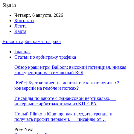
Sign in
Четверг, 6 августа, 2026
Контакты
Лента
Карта
Новости арбитража трафика
Главная
Статьи по арбитражу трафика
Обзор краш-игры Balloon: высокий потенциал, низкая
конкуренция, максимальный ROI
[Кейс] Буст количества депозитов: как получить х2
конверсий на гембле и попсах?
Инсайды по работе с финансовой вертикалью, —
интервью с арбитражником из KIT CPA
Новый Plinko в iGaming: как находить тренды и
получать профит первыми, — инсайды от…
Prev
Next