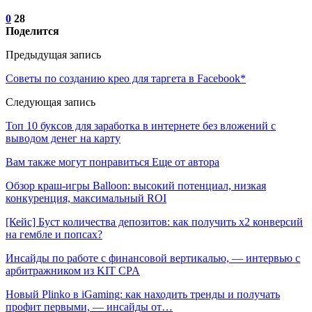
0
28
Поделится
Предыдущая запись
Советы по созданию крео для таргета в Facebook*
Следующая запись
Топ 10 буксов для заработка в интернете без вложений с
выводом денег на карту
Вам также могут понравиться
Еще от автора
Обзор краш-игры Balloon: высокий потенциал, низкая
конкуренция, максимальный ROI
[Кейс] Буст количества депозитов: как получить х2 конверсий
на гембле и попсах?
Инсайды по работе с финансовой вертикалью, — интервью с
арбитражником из KIT CPA
Новый Plinko в iGaming: как находить тренды и получать
профит первыми, — инсайды от…