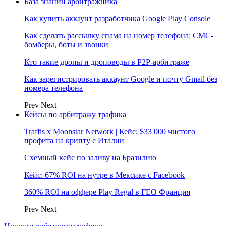
База знаний арбитражника
Как купить аккаунт разработчика Google Play Console
Как сделать рассылку спама на номер телефона: СМС-
бомберы, боты и звонки
Кто такие дропы и дроповоды в P2P-арбитраже
Как зарегистрировать аккаунт Google и почту Gmail без
номера телефона
Prev
Next
Кейсы по арбитражу трафика
Traffis x Moonstar Network | Кейс: $33 000 чистого
профита на крипту с Италии
Схемный кейс по заливу на Бразилию
Кейс: 67% ROI на нутре в Мексике с Facebook
360% ROI на оффере Play Regal в ГЕО Франция
Prev
Next