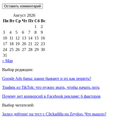
Август 2026
Пн
Вт
Ср
Чт
Пт
Сб
Вс
1
2
3
4
5
6
7
8
9
10
11
12
13
14
15
16
17
18
19
20
21
22
23
24
25
26
27
28
29
30
31
« Мар
Выбор редакции:
Google Ads баны: какие бывают и их как решить?
Трафик из TikTok: что нужно знать, чтобы начать лить
Почему нет конверсий в Facebook рекламе: 6 факторов
Выбор читателей:
Залил дейтинг на тест с Clickadilla на Zeydoo. Что вышло?