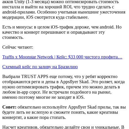
акков Unity (1-3 месяца) можно оптимизировать стоимость
инсталла и выйти на хороший ROI, что трудно сделать с
android-прилами. Особенно учитывая нынешние ужесточения
модерации, iOS смотрится куда стабильнее.
Есть и минусы: в целом iOS-трафик дороже, чем android. Но
качество и конверт перешивают и оправдывают эту
стоимость.
Сейчас читают:
Traffis x Moonstar Network | Кейс: $33 000 чистого профита…
Схемный кейс по заливу на Бразилию
Выбрали TRUST APPS еще потому, что у ребят корректно
отображаются реги и депы в Appsflyer Skad. Это роляет, когда
нужно оптимизировать трафик, причем это можно делать в
любом in-app сорсе. Не встречали подобного на рынке,
именно поэтому многие не заходят в iOS.
Совет:
обязательно используйте Appsflyer Skad прилы, так вы
будете лить не вслепую и сможете понять, какие креативы
конвертят, а какие пора стопать.
Насчет креативов, обязательно делайте свои и уникальные. В