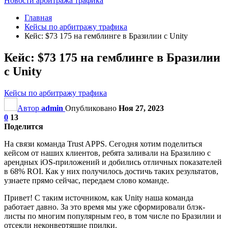
Новости арбитража трафика
Главная
Кейсы по арбитражу трафика
Кейс: $73 175 на гемблинге в Бразилии с Unity
Кейс: $73 175 на гемблинге в Бразилии
с Unity
Кейсы по арбитражу трафика
Автор
admin
Опубликовано
Ноя 27, 2023
0
13
Поделится
На связи команда Trust APPS. Сегодня хотим поделиться
кейсом от наших клиентов, ребята заливали на Бразилию с
арендных iOS-приложений и добились отличных показателей
в 68% ROI. Как у них получилось достичь таких результатов,
узнаете прямо сейчас, передаем слово команде.
Привет! С таким источником, как Unity наша команда
работает давно. За это время мы уже сформировали блэк-
листы по многим популярным гео, в том числе по Бразилии и
отсекли неконвертящие прилки.