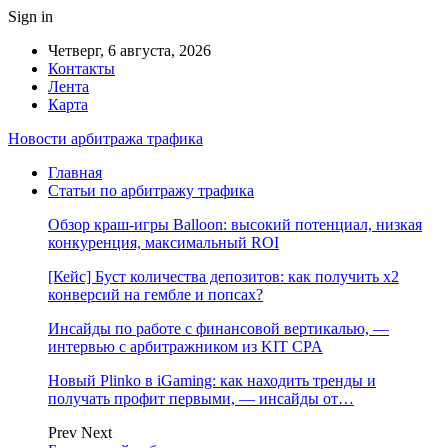
Sign in
Четверг, 6 августа, 2026
Контакты
Лента
Карта
Новости арбитража трафика
Главная
Статьи по арбитражу трафика
Обзор краш-игры Balloon: высокий потенциал, низкая
конкуренция, максимальный ROI
[Кейс] Буст количества депозитов: как получить х2
конверсий на гембле и попсах?
Инсайды по работе с финансовой вертикалью, —
интервью с арбитражником из KIT CPA
Новый Plinko в iGaming: как находить тренды и
получать профит первыми, — инсайды от…
Prev
Next