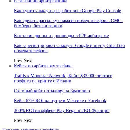
База знаний арбитражника
Как купить аккаунт разработчика Google Play Console
Как сделать рассылку спама на номер телефона: СМС-
бомберы, боты и звонки
Кто такие дропы и дроповоды в P2P-арбитраже
Как зарегистрировать аккаунт Google и почту Gmail без
номера телефона
Prev
Next
Кейсы по арбитражу трафика
Traffis x Moonstar Network | Кейс: $33 000 чистого
профита на крипту с Италии
Схемный кейс по заливу на Бразилию
Кейс: 67% ROI на нутре в Мексике с Facebook
360% ROI на оффере Play Regal в ГЕО Франция
Prev
Next