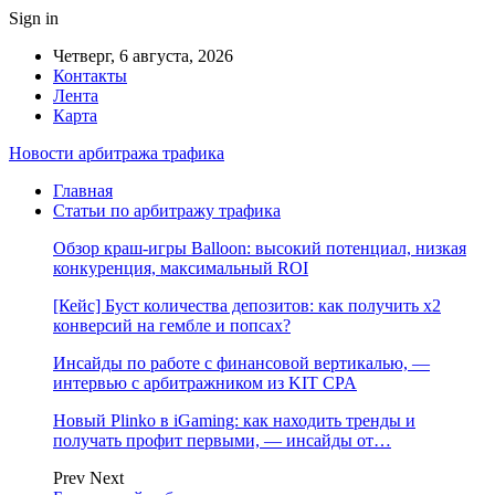
Sign in
Четверг, 6 августа, 2026
Контакты
Лента
Карта
Новости арбитража трафика
Главная
Статьи по арбитражу трафика
Обзор краш-игры Balloon: высокий потенциал, низкая
конкуренция, максимальный ROI
[Кейс] Буст количества депозитов: как получить х2
конверсий на гембле и попсах?
Инсайды по работе с финансовой вертикалью, —
интервью с арбитражником из KIT CPA
Новый Plinko в iGaming: как находить тренды и
получать профит первыми, — инсайды от…
Prev
Next