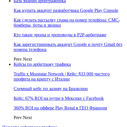
База знаний арбитражника
Как купить аккаунт разработчика Google Play Console
Как сделать рассылку спама на номер телефона: СМС-
бомберы, боты и звонки
Кто такие дропы и дроповоды в P2P-арбитраже
Как зарегистрировать аккаунт Google и почту Gmail без
номера телефона
Prev
Next
Кейсы по арбитражу трафика
Traffis x Moonstar Network | Кейс: $33 000 чистого
профита на крипту с Италии
Схемный кейс по заливу на Бразилию
Кейс: 67% ROI на нутре в Мексике с Facebook
360% ROI на оффере Play Regal в ГЕО Франция
Prev
Next