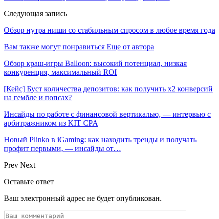
Следующая запись
Обзор нутра ниши со стабильным спросом в любое время года
Вам также могут понравиться
Еще от автора
Обзор краш-игры Balloon: высокий потенциал, низкая
конкуренция, максимальный ROI
[Кейс] Буст количества депозитов: как получить х2 конверсий
на гембле и попсах?
Инсайды по работе с финансовой вертикалью, — интервью с
арбитражником из KIT CPA
Новый Plinko в iGaming: как находить тренды и получать
профит первыми, — инсайды от…
Prev
Next
Оставьте ответ
Ваш электронный адрес не будет опубликован.