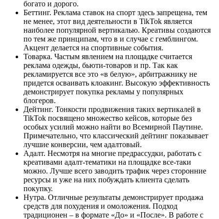
богато и дорого.
Беттинг. Реклама ставок на спорт здесь запрещена, тем
не менее, этот вид деятельности в TikTok является
наиболее популярной вертикалью. Креативы создаются
по тем же принципам, что в и случае с гемблингом.
Акцент делается на спортивные события.
Товарка. Частым явлением на площадке считается
реклама одежды, бьюти-товаров и пр. Так как
рекламируется все это «в белую», арбитражнику не
придется осваивать клоакинг. Высокую эффективность
демонстрирует покупка рекламы у популярных
блогеров.
Дейтинг. Тонкости продвижения таких вертикалей в
TikTok посвящено множество кейсов, которые без
особых усилий можно найти во Всемирной Паутине.
Примечательно, что классический дейтинг показывает
лучшие конверсии, чем адалтовый.
Адалт. Несмотря на многие предрассудки, работать с
креативами адалт-тематики на площадке все-таки
можно. Лучше всего заводить трафик через сторонние
ресурсы и уже на них побуждать клиента сделать
покупку.
Нутра. Отличные результаты демонстрирует продажа
средств для похудения и омоложения. Подход
традиционен – в формате «До» и «После». В работе с