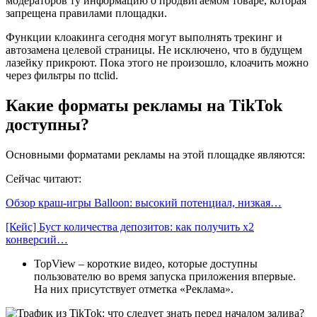
модераторов ту информацию о продвигаемом товаре, которая
запрещена правилами площадки.
Функции клоакинга сегодня могут выполнять трекинг и
автозамена целевой страницы. Не исключено, что в будущем
лазейку прикроют. Пока этого не произошло, клоачить можно
через фильтры по ttclid.
Какие форматы рекламы на TikTok
доступны?
Основными форматами рекламы на этой площадке являются:
Сейчас читают:
Обзор краш-игры Balloon: высокий потенциал, низкая…
[Кейс] Буст количества депозитов: как получить х2
конверсий…
TopView – короткие видео, которые доступны
пользователю во время запуска приложения впервые.
На них присутствует отметка «Реклама».