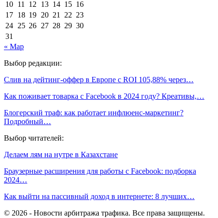
10
11
12
13
14
15
16
17
18
19
20
21
22
23
24
25
26
27
28
29
30
31
« Мар
Выбор редакции:
Слив на дейтинг-оффер в Европе с ROI 105,88% через…
Как поживает товарка с Facebook в 2024 году? Креативы,…
Блогерский траф: как работает инфлюенс-маркетинг?
Подробный…
Выбор читателей:
Делаем лям на нутре в Казахстане
Браузерные расширения для работы с Facebook: подборка
2024…
Как выйти на пассивный доход в интернете: 8 лучших…
© 2026 - Новости арбитража трафика. Все права защищены.