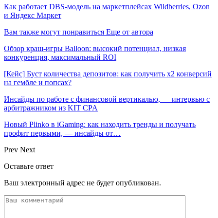
Как работает DBS-модель на маркетплейсах Wildberries, Ozon
и Яндекс Маркет
Вам также могут понравиться
Еще от автора
Обзор краш-игры Balloon: высокий потенциал, низкая
конкуренция, максимальный ROI
[Кейс] Буст количества депозитов: как получить х2 конверсий
на гембле и попсах?
Инсайды по работе с финансовой вертикалью, — интервью с
арбитражником из KIT CPA
Новый Plinko в iGaming: как находить тренды и получать
профит первыми, — инсайды от…
Prev
Next
Оставьте ответ
Ваш электронный адрес не будет опубликован.