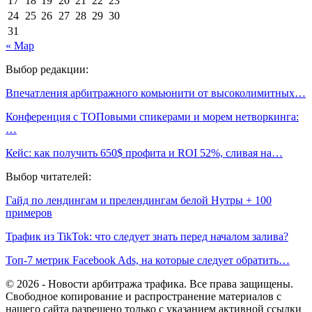
17
18
19
20
21
22
23
24
25
26
27
28
29
30
31
« Мар
Выбор редакции:
Впечатления арбитражного комьюнити от высоколимитных…
Конференция с ТОПовыми спикерами и морем нетворкинга:
…
Кейс: как получить 650$ профита и ROI 52%, сливая на…
Выбор читателей:
Гайд по лендингам и прелендингам белой Нутры + 100
примеров
Трафик из TikTok: что следует знать перед началом залива?
Топ-7 метрик Facebook Ads, на которые следует обратить…
© 2026 - Новости арбитража трафика. Все права защищены.
Свободное копирование и распространение материалов с
нашего сайта разрешено только с указанием активной ссылки