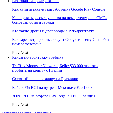
База знаний арбитражника
Как купить аккаунт разработчика Google Play Console
Как сделать рассылку спама на номер телефона: СМС-
бомберы, боты и звонки
Кто такие дропы и дроповоды в P2P-арбитраже
Как зарегистрировать аккаунт Google и почту Gmail без
номера телефона
Prev
Next
Кейсы по арбитражу трафика
Traffis x Moonstar Network | Кейс: $33 000 чистого
профита на крипту с Италии
Схемный кейс по заливу на Бразилию
Кейс: 67% ROI на нутре в Мексике с Facebook
360% ROI на оффере Play Regal в ГЕО Франция
Prev
Next