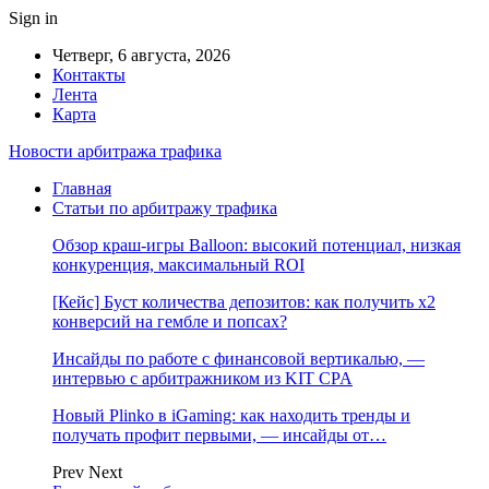
Sign in
Четверг, 6 августа, 2026
Контакты
Лента
Карта
Новости арбитража трафика
Главная
Статьи по арбитражу трафика
Обзор краш-игры Balloon: высокий потенциал, низкая
конкуренция, максимальный ROI
[Кейс] Буст количества депозитов: как получить х2
конверсий на гембле и попсах?
Инсайды по работе с финансовой вертикалью, —
интервью с арбитражником из KIT CPA
Новый Plinko в iGaming: как находить тренды и
получать профит первыми, — инсайды от…
Prev
Next