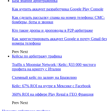
База знаний арбитражника
Как купить аккаунт разработчика Google Play Console
Как сделать рассылку спама на номер телефона: СМС-
бомберы, боты и звонки
Кто такие дропы и дроповоды в P2P-арбитраже
Как зарегистрировать аккаунт Google и почту Gmail без
номера телефона
Prev
Next
Кейсы по арбитражу трафика
Traffis x Moonstar Network | Кейс: $33 000 чистого
профита на крипту с Италии
Схемный кейс по заливу на Бразилию
Кейс: 67% ROI на нутре в Мексике с Facebook
360% ROI на оффере Play Regal в ГЕО Франция
Prev
Next