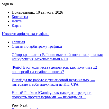
Sign in
Понедельник, 10 августа, 2026
Контакты
Лента
Карта
Новости арбитража трафика
Главная
Статьи по арбитражу трафика
Обзор краш-игры Balloon: высокий потенциал, низкая
конкуренция, максимальный ROI
[Кейс] Буст количества депозитов: как получить х2
конверсий на гембле и попсах?
Инсайды по работе с финансовой вертикалью, —
интервью с арбитражником из KIT CPA
Новый Plinko в iGaming: как находить тренды и
получать профит первыми, — инсайды от…
Prev
Next