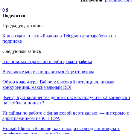
0
9
Поделится
Предыдущая запись
Как создать платный канал в Telegram для заработка на
подписке
Следующая запись
5 основных стратегий в арбитраже трафика
Вам также могут понравиться
Еще от автора
Обзор краш-игры Balloon: высокий потенциал, низкая
конкуренция, максимальный ROI
[Кейс] Буст количества депозитов: как получить х2 конверсий
на гембле и попсах?
Инсайды по работе с финансовой вертикалью, — интервью с
арбитражником из KIT CPA
Новый Plinko в iGaming: как находить тренды и получать
профит первыми, — инсайды от…