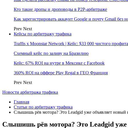
Кто такие дропы и дроповоды в P2P-арбитраже
Как зарегистрировать аккаунт Google и почту Gmail без 
Prev
Next
Кейсы по арбитражу трафика
Traffis x Moonstar Network | Кейс: $33 000 чистого профи
Схемный кейс по заливу на Бразилию
Кейс: 67% ROI на нутре в Мексике с Facebook
360% ROI на оффере Play Regal в ГЕО Франция
Prev
Next
Новости арбитража трафика
Главная
Статьи по арбитражу трафика
Слышишь рёв мотора? Это Leadgid уже объявляет новый 
Слышишь рёв мотора? Это Leadgid уже