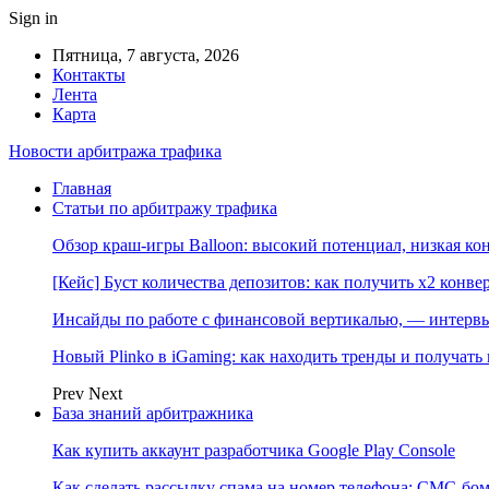
Sign in
Пятница, 7 августа, 2026
Контакты
Лента
Карта
Новости арбитража трафика
Главная
Статьи по арбитражу трафика
Обзор краш-игры Balloon: высокий потенциал, низкая к
[Кейс] Буст количества депозитов: как получить х2 конве
Инсайды по работе с финансовой вертикалью, — интерв
Новый Plinko в iGaming: как находить тренды и получа
Prev
Next
База знаний арбитражника
Как купить аккаунт разработчика Google Play Console
Как сделать рассылку спама на номер телефона: СМС-бом