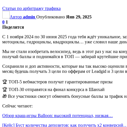
Статьи по арбитражу трафика
Автор
admin
Опубликовано
Янв 29, 2025
0
1
Поделится
С 1 ноября 2024 по 30 июня 2025 года тебя ждёт уникальное, 
мотоциклы, гидроциклы, квадроциклы… уже словил наше дина
Мы не стали изобретать велосипед, ведь в этот раз у нас на 
получай баллы и поднимайся в ТОП — забирай крутейшие призы
Сохранили и доп активности, которые вы так высоко оценили 
месяц будешь получать 3 цели по офферам от Leadgid и 3 цели 
🏆 ТОП-5 вебмастеров получат гарантированные призы
🏆 ТОП-30 отправятся на финал конкурса в Шанхай
🎁 Все участники смогут обменять бонусные баллы за трафик на
Сейчас читают:
Обзор краш-игры Balloon: высокий потенциал, низкая…
[Кейс] Буст количества депозитов: как получить х2 конверсий