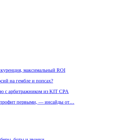
онкуренция, максимальный ROI
рсий на гембле и попсах?
ью с арбитражником из KIT CPA
ть профит первыми, — инсайды от…
беры, боты и звонки