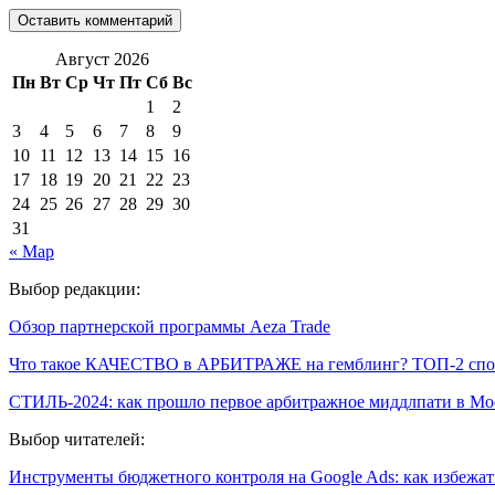
Август 2026
Пн
Вт
Ср
Чт
Пт
Сб
Вс
1
2
3
4
5
6
7
8
9
10
11
12
13
14
15
16
17
18
19
20
21
22
23
24
25
26
27
28
29
30
31
« Мар
Выбор редакции:
Обзор партнерской программы Aeza Trade
Что такое КАЧЕСТВО в АРБИТРАЖЕ на гемблинг? ТОП-2 сп
СТИЛЬ-2024: как прошло первое арбитражное миддлпати в Мо
Выбор читателей:
Инструменты бюджетного контроля на Google Ads: как избежа