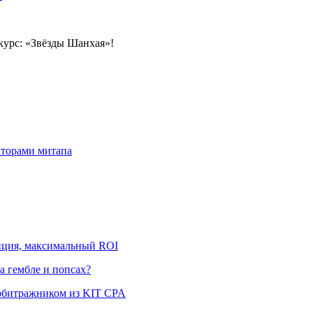
аторами митапа
енция, максимальный ROI
на гембле и попсах?
арбитражником из KIT CPA