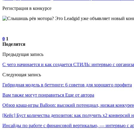
Регистрация в конкурсе
0
1
Поделится
Предыдущая запись
С чего начинается и как создается СТИЛЬ: интервью с организ
Следующая запись
Гибридная модель в беттинге: 6 советов для хорошего профита
Вам также могут понравиться
Еще от автора
Обзор краш-игры Balloon: высокий потенциал, низкая конкур
[Кейс] Буст количества депозитов: как получить х2 конверсий 
Инсайды по работе с финансовой вертикалью, — интервью с 