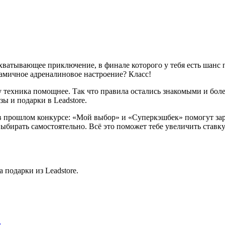
захватывающее приключение, в финале которого у тебя есть шан
мичное адреналиновое настроение? Класс!
кону техника помощнее. Так что правила остались знакомыми и б
 и подарки в Leadstore.
в прошлом конкурсе: «Мой выбор» и «Суперкэшбек» помогут зар
выбирать самостоятельно. Всё это поможет тебе увеличить ставк
 подарки из Leadstore.
…