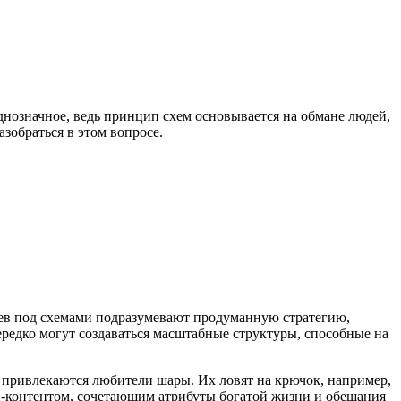
днозначное, ведь принцип схем основывается на обмане людей,
зобраться в этом вопросе.
аев под схемами подразумевают продуманную стратегию,
редко могут создаваться масштабные структуры, способные на
 привлекаются любители шары. Их ловят на крючок, например,
ри-контентом, сочетающим атрибуты богатой жизни и обещания