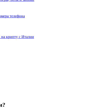
номера телефона
та на крипту с Италии
и?