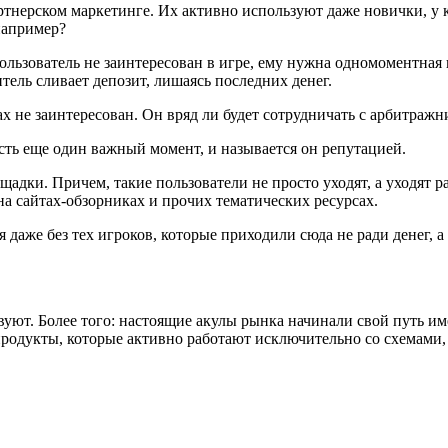
нерском маркетинге. Их активно используют даже новички, у ко
например?
ользователь не заинтересован в игре, ему нужна одномоментная 
итель сливает депозит, лишаясь последних денег.
ах не заинтересован. Он вряд ли будет сотрудничать с арбитра
 есть еще один важный момент, и называется он репутацией.
адки. Причем, такие пользователи не просто уходят, а уходят 
на сайтах-обзорниках и прочих тематических ресурсах.
 даже без тех игроков, которые приходили сюда не ради денег, а
ют. Более того: настоящие акулы рынка начинали свой путь име
одукты, которые активно работают исключительно со схемами, 