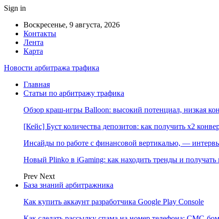
Sign in
Воскресенье, 9 августа, 2026
Контакты
Лента
Карта
Новости арбитража трафика
Главная
Статьи по арбитражу трафика
Обзор краш-игры Balloon: высокий потенциал, низкая к
[Кейс] Буст количества депозитов: как получить х2 конве
Инсайды по работе с финансовой вертикалью, — интерв
Новый Plinko в iGaming: как находить тренды и получа
Prev
Next
База знаний арбитражника
Как купить аккаунт разработчика Google Play Console
Как сделать рассылку спама на номер телефона: СМС-бом