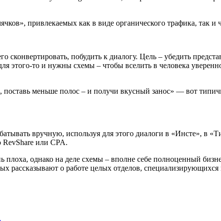
ячков», привлекаемых как в виде органического трафика, так и 
го сконвертировать, побудить к диалогу. Цель – убедить предст
для этого-то и нужны схемы – чтобы вселить в человека уверенно
ро, поставь меньше полос – и получи вкусный занос» — вот типи
атывать вручную, используя для этого диалоги в «Инсте», в «Тик
о RevShare или CPA.
изнь плоха, однако на деле схемы – вполне себе полноценный би
рых рассказывают о работе целых отделов, специализирующихся
…