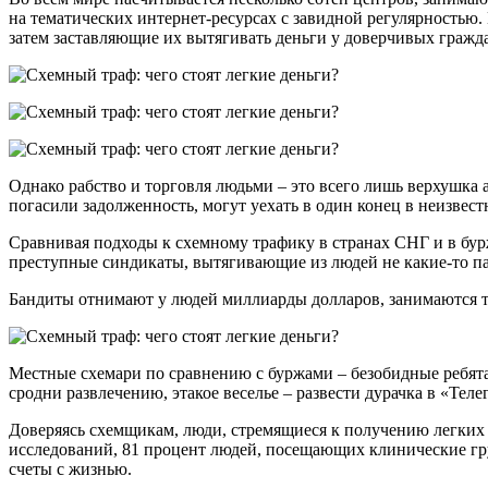
на тематических интернет-ресурсах с завидной регулярность
затем заставляющие их вытягивать деньги у доверчивых гражд
Однако рабство и торговля людьми – это всего лишь верхушка
погасили задолженность, могут уехать в один конец в неизвес
Сравнивая подходы к схемному трафику в странах СНГ и в бур
преступные синдикаты, вытягивающие из людей не какие-то пару
Бандиты отнимают у людей миллиарды долларов, занимаются те
Местные схемари по сравнению с буржами – безобидные ребята,
сродни развлечению, этакое веселье – развести дурачка в «Тел
Доверяясь схемщикам, люди, стремящиеся к получению легких 
исследований, 81 процент людей, посещающих клинические гр
счеты с жизнью.