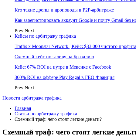
Кто такие дропы и дроповоды в P2P-арбитраже
Как зарегистрировать аккаунт Google и почту Gmail без 
Prev
Next
Кейсы по арбитражу трафика
Traffis x Moonstar Network | Кейс: $33 000 чистого профи
Схемный кейс по заливу на Бразилию
Кейс: 67% ROI на нутре в Мексике с Facebook
360% ROI на оффере Play Regal в ГЕО Франция
Prev
Next
Новости арбитража трафика
Главная
Статьи по арбитражу трафика
Схемный траф: чего стоят легкие деньги?
Схемный траф: чего стоят легкие деньг