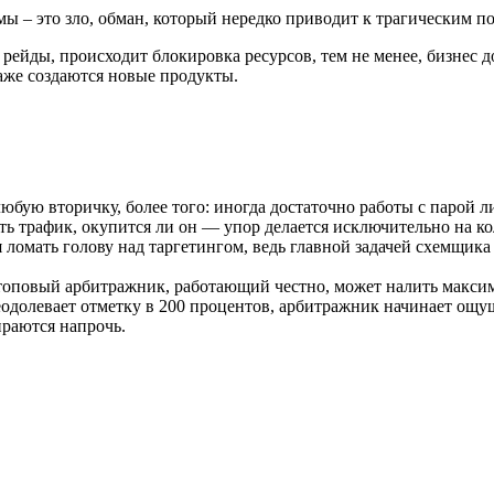
мы – это зло, обман, который нередко приводит к трагическим п
рейды, происходит блокировка ресурсов, тем не менее, бизнес д
аже создаются новые продукты.
бую вторичку, более того: иногда достаточно работы с парой л
ать трафик, окупится ли он — упор делается исключительно на к
омать голову над таргетингом, ведь главной задачей схемщика 
 топовый арбитражник, работающий честно, может налить максим
одолевает отметку в 200 процентов, арбитражник начинает ощуща
раются напрочь.