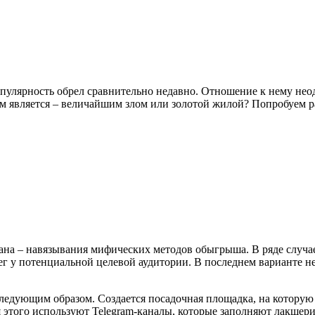
опулярность обрел сравнительно недавно. Отношение к нему нео
ем является – величайшим злом или золотой жилой? Попробуем ра
мана – навязывания мифических методов обыгрыша. В ряде случ
г у потенциальной целевой аудитории. В последнем варианте не
ледующим образом. Создается посадочная площадка, на которую
я этого используют Telegram-каналы, которые заполняют лакше