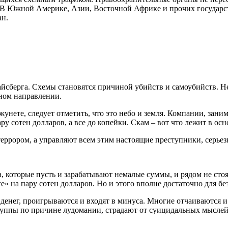
ю. В Южной Америке, Азии, Восточной Африке и прочих государ
ан.
 айсберга. Схемы становятся причиной убийств и самоубийств. 
тном направлении.
жунете, следует отметить, что это небо и земля. Компании, за
 сотен долларов, а все до копейки. Скам – вот что лежит в осн
ррором, а управляют всем этим настоящие преступники, серьезн
 которые пусть и зарабатывают немалые суммы, и рядом не стоят
еге» на пару сотен долларов. Но и этого вполне достаточно для 
денег, проигрываются и входят в минуса. Многие отчаиваются и
уппы по причине лудомании, страдают от суицидальных мыслей