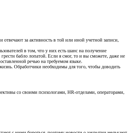
отвечают за активность в той или иной учетной записи,
ьзователей в том, что у них есть шанс на получение
грести бабло лопатой. Если я смог, то и вы сможете, даже не
поставленной речью на требуемом языке.
 жизнь. Обработчики необходимы для того, чтобы доводить
ективы со своими психологами, HR-отделами, операторами,
тают с ними бороться, поэтому новости о закрытии мелькают