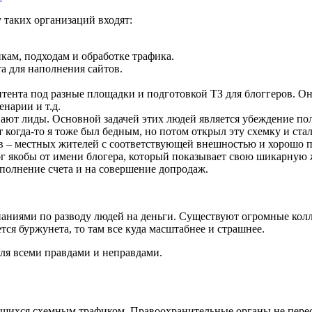
 таких организаций входят:
кам, подходам и обработке трафика.
а для наполнения сайтов.
нта под разные площадки и подготовкой ТЗ для блоггеров. Они 
нарии и т.д.
вают лиды. Основной задачей этих людей является убеждение пол
когда-то я тоже был бедным, но потом открыл эту схемку и стал 
ов – местных жителей с соответствующей внешностью и хорошо 
лог якобы от имени блогера, который показывает свою шикарную
ополнение счета и на совершение допродаж.
аниями по разводу людей на деньги. Существуют огромные колл
ется буржунета, то там все куда масштабнее и страшнее.
теля всеми правдами и неправдами.
ющихся схемным трафиком. Правоохранительные органы не перес