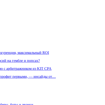
онкуренция, максимальный ROI
рсий на гембле и попсах?
ью с арбитражником из KIT CPA
ть профит первыми, — инсайды от…
беры, боты и звонки