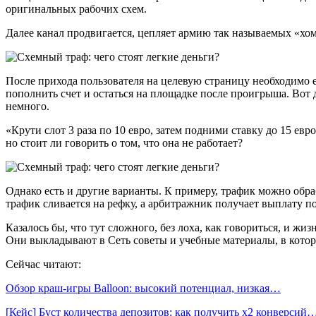
оригинальных рабочих схем.
Далее канал продвигается, цепляет армию так называемых «хом
После прихода пользователя на целевую страницу необходимо е
пополнить счет и остаться на площадке после проигрыша. Вот 
немного.
«Крути слот 3 раза по 10 евро, затем подними ставку до 15 ев
но стоит ли говорить о том, что она не работает?
Однако есть и другие варианты. К примеру, трафик можно обраб
трафик сливается на рефку, а арбитражник получает выплату п
Казалось бы, что тут сложного, без лоха, как говориться, и ж
Они выкладывают в Сеть советы и учебные материалы, в кото
Сейчас читают:
Обзор краш-игры Balloon: высокий потенциал, низкая…
[Кейс] Буст количества депозитов: как получить х2 конверсий