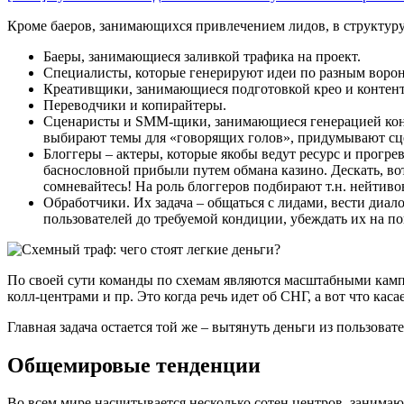
Кроме баеров, занимающихся привлечением лидов, в структуру
Баеры, занимающиеся заливкой трафика на проект.
Специалисты, которые генерируют идеи по разным ворон
Креативщики, занимающиеся подготовкой крео и контент
Переводчики и копирайтеры.
Сценаристы и SMM-щики, занимающиеся генерацией конте
выбирают темы для «говорящих голов», придумывают сце
Блоггеры – актеры, которые якобы ведут ресурс и прогре
баснословной прибыли путем обмана казино. Дескать, вот 
сомневайтесь! На роль блоггеров подбирают т.н. нейтив
Обработчики. Их задача – общаться с лидами, вести диа
пользователей до требуемой кондиции, убеждать их на п
По своей сути команды по схемам являются масштабными камп
колл-центрами и пр. Это когда речь идет об СНГ, а вот что каса
Главная задача остается той же – вытянуть деньги из пользова
Общемировые тенденции
Во всем мире насчитывается несколько сотен центров, занима