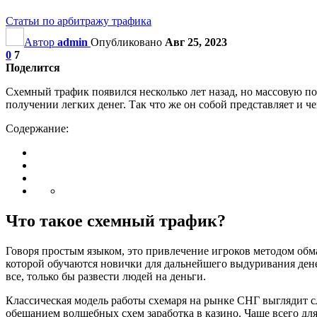
Статьи по арбитражу трафика
Автор
admin
Опубликовано
Авг 25, 2023
0
7
Поделится
Схемный трафик появился несколько лет назад, но массовую п
получении легких денег. Так что же он собой представляет и ч
Содержание:
Что такое схемный трафик?
Говоря простым языком, это привлечение игроков методом об
которой обучаются новички для дальнейшего выдуривания дене
все, только бы развести людей на деньги.
Классическая модель работы схемаря на рынке СНГ выглядит с
обещанием волшебных схем заработка в казино. Чаще всего дл