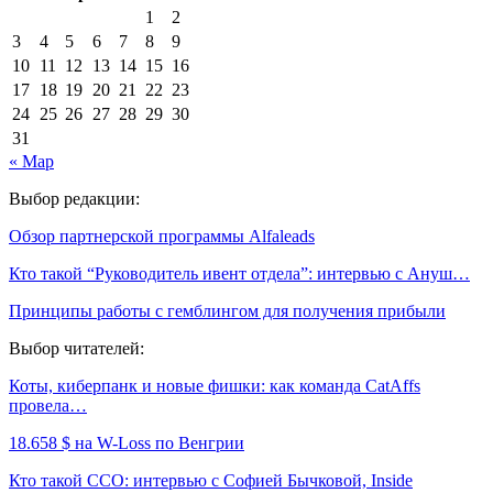
1
2
3
4
5
6
7
8
9
10
11
12
13
14
15
16
17
18
19
20
21
22
23
24
25
26
27
28
29
30
31
« Мар
Выбор редакции:
Обзор партнерской программы Alfaleads
Кто такой “Руководитель ивент отдела”: интервью с Ануш…
Принципы работы с гемблингом для получения прибыли
Выбор читателей:
Коты, киберпанк и новые фишки: как команда CatAffs
провела…
18.658 $ на W-Loss по Венгрии
Кто такой CCO: интервью с Софией Бычковой, Inside