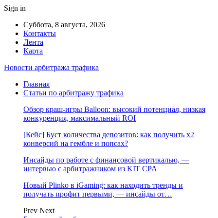
Sign in
Суббота, 8 августа, 2026
Контакты
Лента
Карта
Новости арбитража трафика
Главная
Статьи по арбитражу трафика
Обзор краш-игры Balloon: высокий потенциал, низкая
конкуренция, максимальный ROI
[Кейс] Буст количества депозитов: как получить х2
конверсий на гембле и попсах?
Инсайды по работе с финансовой вертикалью, —
интервью с арбитражником из KIT CPA
Новый Plinko в iGaming: как находить тренды и
получать профит первыми, — инсайды от…
Prev
Next