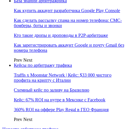
База знаний арбитражника
Как купить аккаунт разработчика Google Play Console
Как сделать рассылку спама на номер телефона: СМС-
бомберы, боты и звонки
Кто такие дропы и дроповоды в P2P-арбитраже
Как зарегистрировать аккаунт Google и почту Gmail без
номера телефона
Prev
Next
Кейсы по арбитражу трафика
Traffis x Moonstar Network | Кейс: $33 000 чистого
профита на крипту с Италии
Схемный кейс по заливу на Бразилию
Кейс: 67% ROI на нутре в Мексике с Facebook
360% ROI на оффере Play Regal в ГЕО Франция
Prev
Next