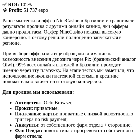
✅
ROI:
105%
💎
Profit:
51 737 евро
Ранее мы тестили оффер NineCasino в Бразилии и сравнивали
результаты пролива с другими онлайн-казино, чьи офферы
давно продвигаем. Оффер NineCasino показал высокую
конверсию. Поэтому решили полноценно запускаться в
регионе.
При выборе оффера мы еще обращали внимание на
возможность внесения депозита через Pix (бразильский аналог
Qiwi). 99% всех онлайн-платежей в Бразилии проходит
именно через эту платежку. На этапе тестов мы заметили, что
использование иконки платежной системы в креативе
положительно влияет на итоговую конверсию.
Для пролива мы использовали:
Антидетект
: Octo Browser;
Прокси
: приватные;
Платежные карты
: приватные с низкой вероятностью
триггера по risk payment;
Аккаунты
: от собственного фарм отдела + сторонние;
Фан Пейдж:
нового типа с прогревом от собственного
фарм отдела;