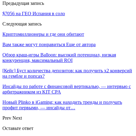
Предыдущая запись
$7056 на ГЕО Испания в соло
Следующая запись
Криптомиллионеры и где они обитают
Вам также могут понравиться
Еще от автора
Обзор краш-игры Balloon: высокий потенциал, низкая
конкуренция, максимальный ROI
[Кейс] Буст количества депозитов: как получить х2 конверсий
на гембле и попсах?
Инсайды по работе с финансовой вертикалью, — интервью с
арбитражником из KIT CPA
Новый Plinko в iGaming: как находить тренды и получать
профит первыми, — инсайды от…
Prev
Next
Оставьте ответ