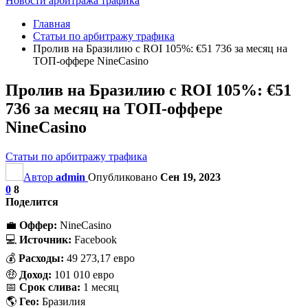
Новости арбитража трафика
Главная
Статьи по арбитражу трафика
Пролив на Бразилию с ROI 105%: €51 736 за месяц на
ТОП-оффере NineCasino
Пролив на Бразилию с ROI 105%: €51
736 за месяц на ТОП-оффере
NineCasino
Статьи по арбитражу трафика
Автор
admin
Опубликовано
Сен 19, 2023
0
8
Поделится
💼
Оффер:
NineCasino
💻
Источник:
Facebook
💰
Расходы:
49 273,17 евро
🤑
Доход:
101 010 евро
📅
Срок слива:
1 месяц
🌎
Гео:
Бразилия