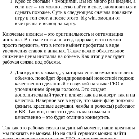
Крео со слотами + эмоциями. Вы их много раз видели, а
если нет – их можно легко найти в спае, вдохновиться и
сделать похожее. Суть в следующем: сначала покажите
игру в топ слот, а после этого big win, эмоции от
выигрыша и вывод на карту.
Ключевые нюансы – это оригинальность и оптимизация
инсталла. В начале инсталл всегда дороже, и это нужно
просто пережить, что в итоге выйдет профитом в виде
увеличения ставок и анкапах. Также важно обязательное
снижение цены инсталла на объеме. Как итог у вас будет
рабочая связка под объемы.
Для крупных команд, у которых есть возможность лить
объемно, подойдет брендированный новостной подход:
качественно сделанный с озвучкой на языке ГЕО и
упоминанием бренда голосом. Это создает
дополнительный траст и влияет как на конверт, так и на
качество. Наверное все в курсе, что мани флоу подходы
(деньги, красивые девушки, ламбы и ролексы) работают
в BR. Так вот, если это сделать максимально
качественно – это будет отлично конвертить.
Так как это рабочая связка на данный момент, наши креативы
мы показать не можем. Но на спай-сервисах можно найти
массу вариантов под нужное ГЕО, например вот эти: