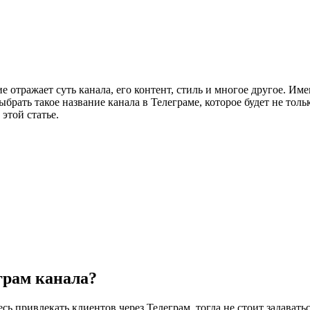
е отражает суть канала, его контент, стиль и многое другое. И
ыбрать такое название канала в Телеграме, которое будет не то
этой статье.
грам канала?
 привлекать клиентов через Телеграм, тогда не стоит задаватьс