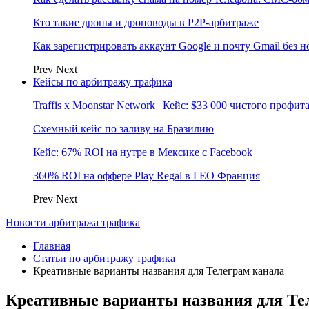
Кто такие дропы и дроповоды в P2P-арбитраже
Как зарегистрировать аккаунт Google и почту Gmail без 
Prev
Next
Кейсы по арбитражу трафика
Traffis x Moonstar Network | Кейс: $33 000 чистого профи
Схемный кейс по заливу на Бразилию
Кейс: 67% ROI на нутре в Мексике с Facebook
360% ROI на оффере Play Regal в ГЕО Франция
Prev
Next
Новости арбитража трафика
Главная
Статьи по арбитражу трафика
Креативные варианты названия для Телеграм канала
Креативные варианты названия для Те