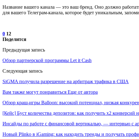
Название вашего канала — это ваш бренд. Оно должно работат
для вашего Телеграм-канала, которое будет уникальным, запом
0
12
Поделится
Предыдущая запись
Обзор партнерской программы Let it Cash
Следующая запись
SiGMA получила разрешение на арбитраж трафика в США
Вам также могут понравиться
Еще от автора
Обзор краш-игры Balloon: высокий потенциал, низкая конкур
[Кейс] Буст количества депозитов: как получить х2 конверсий 
Инсайды по работе с финансовой вертикалью, — интервью с 
Новый Plinko в iGaming: как находить тренды и получать пр