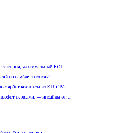
онкуренция, максимальный ROI
рсий на гембле и попсах?
ью с арбитражником из KIT CPA
ть профит первыми, — инсайды от…
беры, боты и звонки