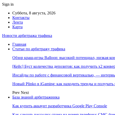
Sign in
Суббота, 8 августа, 2026
Контакты
Лента
Карта
Новости арбитража трафика
Главная
Статьи по арбитражу трафика
Обзор краш-игры Balloon: высокий потенциал, низкая к
[Кейс] Буст количества депозитов: как получить х2 конве
Инсайды по работе с финансовой вертикалью, — интерв
Новый Plinko в iGaming: как находить тренды и получа
Prev
Next
База знаний арбитражника
Как купить аккаунт разработчика Google Play Console
Как сделать рассылку спама на номер телефона: СМС-бом