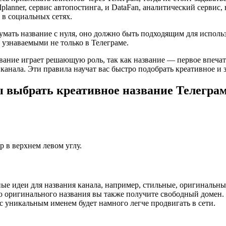
anner, сервис автопостинга, и DataFan, аналитический сервис, 
 в социальных сетях.
умать название с нуля, оно должно быть подходящим для использ
ь узнаваемыми не только в Телеграме.
звание играет решающую роль, так как название — первое впеча
анала. Эти правила научат вас быстро подобрать креативное и 
 выбрать креативное название Телегра
р в верхнем левом углу.
е идеи для названия канала, например, стильные, оригинальные
ю оригинального названия вы также получите свободный домен. 
д с уникальным именем будет намного легче продвигать в сети.