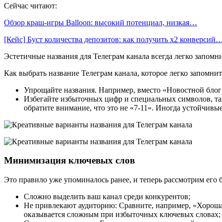
Сейчас читают:
Обзор краш-игры Balloon: высокий потенциал, низкая…
[Кейс] Буст количества депозитов: как получить х2 конверсий
Эстетичные названия для Телеграм канала всегда легко запомни
Как выбрать название Телеграм канала, которое легко запомнит
Упрощайте названия. Например, вместо «Новостной блог
Избегайте избыточных цифр и специальных символов, так
обратите внимание, что это не «7-11». Иногда устойчивы
Минимизация ключевых слов
Это правило уже упоминалось ранее, и теперь рассмотрим его 
Сложно выделить ваш канал среди конкурентов;
Не привлекают аудиторию: Сравните, например, «Хороша
оказывается сложным при избыточных ключевых словах;