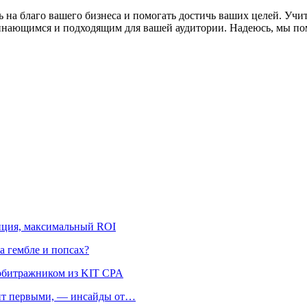
ь на благо вашего бизнеса и помогать достичь ваших целей. Уч
инающимся и подходящим для вашей аудитории. Надеюсь, мы помо
енция, максимальный ROI
на гембле и попсах?
арбитражником из KIT CPA
офит первыми, — инсайды от…