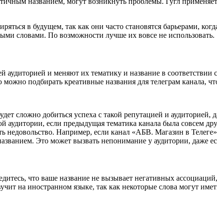
ентичным названием, могут возникнуть проблемы. Гугл применя
ряться в будущем, так как они часто становятся барьерами, когд
выми словами. По возможности лучше их вовсе не использовать.
аудиторией и меняют их тематику и название в соответствии с
о можно подбирать креативные названия для телеграм канала, что
будет сложно добиться успеха с такой репутацией и аудиторией, 
ой аудитории, если предыдущая тематика канала была совсем дру
ть недовольство. Например, если канал «АБВ. Магазин в Телеге
азванием. Это может вызвать непонимание у аудитории, даже ес
бедитесь, что ваше название не вызывает негативных ассоциаций,
вучит на иностранном языке, так как некоторые слова могут име