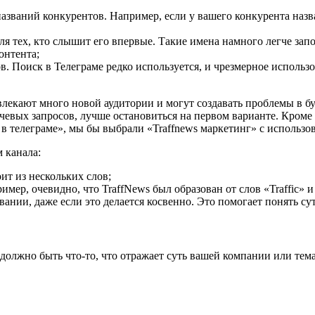
азваний конкурентов. Например, если у вашего конкурента наз
для тех, кто слышит его впервые. Такие имена намного легче зап
онтента;
в. Поиск в Телеграме редко используется, и чрезмерное исполь
лекают много новой аудитории и могут создавать проблемы в бу
евых запросов, лучше остановиться на первом варианте. Кроме
 в телеграме», мы бы выбрали «Traffnews маркетинг» с использо
 канала:
ит из нескольких слов;
мер, очевидно, что TraffNews был образован от слов «Traffic» 
ании, даже если это делается косвенно. Это помогает понять су
 должно быть что-то, что отражает суть вашей компании или тем