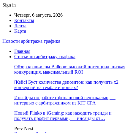
Sign in
Четверг, 6 августа, 2026
Контакты
Лента
Карта
Новости арбитража трафика
Главная
Статьи по арбитражу трафика
Обзор краш-игры Balloon: высокий потенциал, низкая
конкуренция, максимальный ROI
[Кейс] Буст количества депозитов: как получить х2
конверсий на гембле и попсах?
Инсайды по работе с финансовой вертикалью, —
интервью с арбитражником из KIT CPA
Новый Plinko в iGaming: как находить тренды и
получать профит первыми, — инсайды от…
Prev
Next