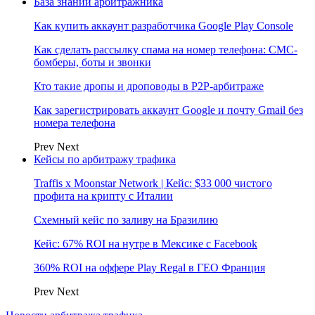
База знаний арбитражника
Как купить аккаунт разработчика Google Play Console
Как сделать рассылку спама на номер телефона: СМС-
бомберы, боты и звонки
Кто такие дропы и дроповоды в P2P-арбитраже
Как зарегистрировать аккаунт Google и почту Gmail без
номера телефона
Prev
Next
Кейсы по арбитражу трафика
Traffis x Moonstar Network | Кейс: $33 000 чистого
профита на крипту с Италии
Схемный кейс по заливу на Бразилию
Кейс: 67% ROI на нутре в Мексике с Facebook
360% ROI на оффере Play Regal в ГЕО Франция
Prev
Next