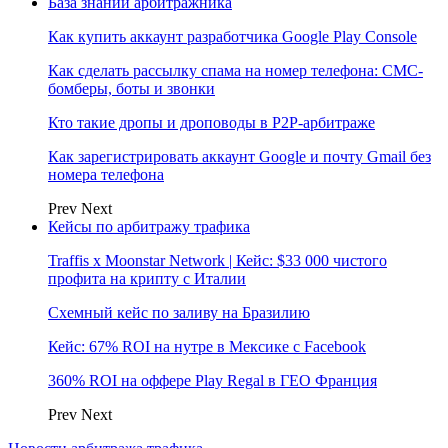
База знаний арбитражника
Как купить аккаунт разработчика Google Play Console
Как сделать рассылку спама на номер телефона: СМС-
бомберы, боты и звонки
Кто такие дропы и дроповоды в P2P-арбитраже
Как зарегистрировать аккаунт Google и почту Gmail без
номера телефона
Prev
Next
Кейсы по арбитражу трафика
Traffis x Moonstar Network | Кейс: $33 000 чистого
профита на крипту с Италии
Схемный кейс по заливу на Бразилию
Кейс: 67% ROI на нутре в Мексике с Facebook
360% ROI на оффере Play Regal в ГЕО Франция
Prev
Next