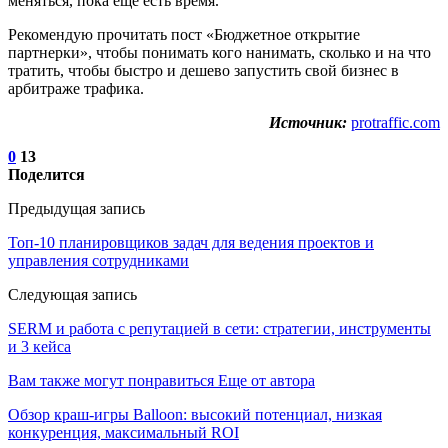
меняться, пока еще есть время.
Рекомендую прочитать пост «Бюджетное открытие
партнерки», чтобы понимать кого нанимать, сколько и на что
тратить, чтобы быстро и дешево запустить свой бизнес в
арбитраже трафика.
Источник:
protraffic.com
0
13
Поделится
Предыдущая запись
Топ-10 планировщиков задач для ведения проектов и
управления сотрудниками
Следующая запись
SERM и работа с репутацией в сети: стратегии, инструменты
и 3 кейса
Вам также могут понравиться
Еще от автора
Обзор краш-игры Balloon: высокий потенциал, низкая
конкуренция, максимальный ROI