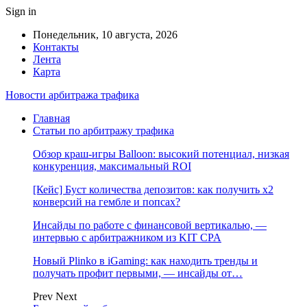
Sign in
Понедельник, 10 августа, 2026
Контакты
Лента
Карта
Новости арбитража трафика
Главная
Статьи по арбитражу трафика
Обзор краш-игры Balloon: высокий потенциал, низкая
конкуренция, максимальный ROI
[Кейс] Буст количества депозитов: как получить х2
конверсий на гембле и попсах?
Инсайды по работе с финансовой вертикалью, —
интервью с арбитражником из KIT CPA
Новый Plinko в iGaming: как находить тренды и
получать профит первыми, — инсайды от…
Prev
Next