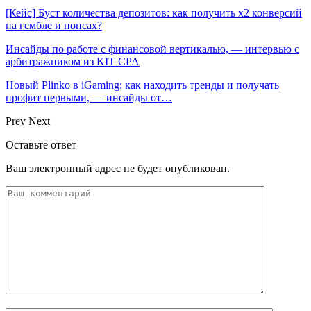
[Кейс] Буст количества депозитов: как получить х2 конверсий
на гембле и попсах?
Инсайды по работе с финансовой вертикалью, — интервью с
арбитражником из KIT CPA
Новый Plinko в iGaming: как находить тренды и получать
профит первыми, — инсайды от…
Prev
Next
Оставьте ответ
Ваш электронный адрес не будет опубликован.