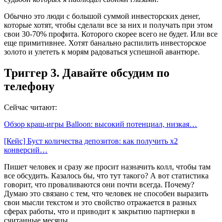
Обычно это люди с большой суммой инвесторских денег,
которые хотят, чтобы сделали все за них и получать при этом
свои 30-70% профита. Которого скорее всего не будет. Или все
еще примитивнее. Хотят банально распилить инвесторское
золото и улететь к морям радоваться успешной авантюре.
Триггер 3. Давайте обсудим по
телефону
Сейчас читают:
Обзор краш-игры Balloon: высокий потенциал, низкая…
[Кейс] Буст количества депозитов: как получить х2
конверсий…
Пишет человек и сразу же просит назначить колл, чтобы там
все обсудить. Казалось бы, что тут такого? А вот статистика
говорит, что проваливаются они почти всегда. Почему?
Думаю это связано с тем, что человек не способен выразить
свои мысли текстом и это свойство отражается в разных
сферах работы, что и приводит к закрытию партнерки в
считанные месяцы.