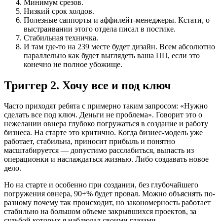
Минимум срезов.
Низкий срок холдов.
Полезные саппорты и аффилейт-менеджеры. Кстати, о
выстраивании этого отдела писал в постике.
Стабильная техничка.
И там где-то на 239 месте будет дизайн. Всем абсолютно
параллельно как будет выглядеть ваша ПП, если это
конечно не полное убожище.
Триггер 2. Хочу все и под ключ
Часто приходят ребята с примерно таким запросом: «Нужно
сделать все под ключ. Деньги не проблема». Говорит это о
нежелании овнера глубоко погружаться в создание и работу
бизнеса. На старте это критично. Когда бизнес-модель уже
работает, стабильна, приносит прибыль и понятно
масштабируется — допустимо расслабиться, выпасть из
операционки и наслаждаться жизнью. Либо создавать новое
дело.
Но на старте и особенно при создании, без глубочайшего
погружения овнера, 90+% будет провал. Можно объяснять по-
разному почему так происходит, но закономерность работает
стабильно на большом объеме закрывшихся проектов, за
судьбой которых я наблюдал своими глазами.