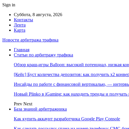
Sign in
Суббота, 8 августа, 2026
Контакты
Лента
Карта
Новости арбитража трафика
Главная
Статьи по арбитражу трафика
Обзор краш-игры Balloon: высокий потенциал, низкая к
[Кейс] Буст количества депозитов: как получить х2 конве
Инсайды по работе с финансовой вертикалью, — интерв
Новый Plinko в iGaming: как находить тренды и получа
Prev
Next
База знаний арбитражника
Как купить аккаунт разработчика Google Play Console
Как сделать рассылку спама на номер телефона: СМС-бом