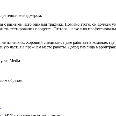
 с ретеншн-менеджером.
 с разными источниками трафика. Помимо этого, он должен умет
 часть тестирования продукта. От того, насколько профессионал
е из легких. Хороший специалист уже работает в команде, где у
одную часть на прежнем месте работы. Доход тимлида в арбитр
щим образом:
…
га MVP с несколькими лендингами;