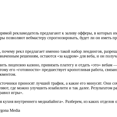
рямой рекламодатель предлагают к заливу офферы, в которых и
тры позволяют вебмастеру спрогнозировать, будет ли он иметь пр
 почему рекл предлагает именно такой набор лендингов, разреш
наченным решениям, остаются «за кадром» для веба, и он получа
ить лицензию казино, привязать платегу и отдать «это» вебам —
этому его «готовности» предшествует кропотливая работа, связан
джментом.
источники приносят лучший трафик, а какие его минусят. Они со
вляют, где можно улучшить юзабилити и так далее. Результатом 
равил игры».
кухня внутреннего медиабайнга». Разберем, из каких отделов он 