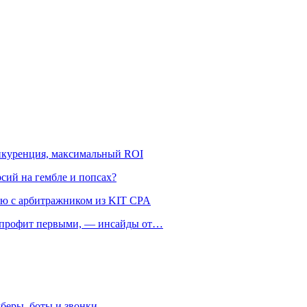
онкуренция, максимальный ROI
рсий на гембле и попсах?
ью с арбитражником из KIT CPA
ть профит первыми, — инсайды от…
беры, боты и звонки