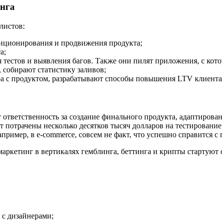
инга
листов:
зиционирования и продвижения продукта;
а;
тестов и выявления багов. Также они пилят приложения, с кото
 собирают статистику заливов;
а с продуктом, разрабатывают способы повышения LTV клиента
т ответственность за создание финального продукта, адаптиров
т потрачены несколько десятков тысяч долларов на тестирование
пример, в e-commerce, совсем не факт, что успешно справится с
аркетинг в вертикалях гемблинга, беттинга и крипты стартуют 
 с дизайнерами;