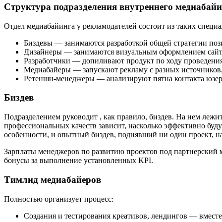
Структура подразделения внутреннего медиабай
Отдел медиабайинга у рекламодателей состоит из таких специа
Биздевы — занимаются разработкой общей стратегии по
Дизайнеры — занимаются визуальным оформлением сайт
Разработчики — допиливают продукт по ходу проведения 
Медиабайеры — запускают рекламу с разных источников,
Ретеншн-менеджеры — анализируют пятна контакта юзер
Биздев
Подразделением руководит , как правило, биздев. На нем лежи
профессиональных качеств зависит, насколько эффективно буду
особенности, и опытный биздев, поднявший ни один проект, на
Зарплаты менеджеров по развитию проектов под партнерский м
бонусы за выполнение установленных KPI.
Тимлид медиабайеров
Полностью организует процесс:
Создания и тестирования креативов, лендингов — вместе