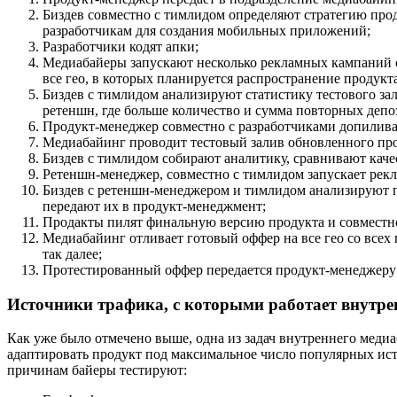
Биздев совместно с тимлидом определяют стратегию прод
разработчикам для создания мобильных приложений;
Разработчики кодят апки;
Медиабайеры запускают несколько рекламных кампаний с
все гео, в которых планируется распространение продукта
Биздев с тимлидом анализируют статистику тестового за
ретеншн, где больше количество и сумма повторных депо
Продукт-менеджер совместно с разработчиками допилива
Медиабайинг проводит тестовый залив обновленного про
Биздев с тимлидом собирают аналитику, сравнивают кач
Ретеншн-менеджер, совместно с тимлидом запускает рек
Биздев с ретеншн-менеджером и тимлидом анализируют п
передают их в продукт-менеджмент;
Продакты пилят финальную версию продукта и совместно
Медиабайинг отливает готовый оффер на все гео со всех
так далее;
Протестированный оффер передается продукт-менеджеру 
Источники трафика, с которыми работает внутр
Как уже было отмечено выше, одна из задач внутреннего медиа
адаптировать продукт под максимальное число популярных исто
причинам байеры тестируют: