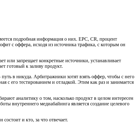
меется подробная информация о них. EPC, CR, процент
офит с оффера, исходя из источника трафика, с которым он
ает или запрещает конкретные источники, устанавливает
ет готовый к заливу продукт.
 путь в никуда. Арбитражники хотят взять оффер, чтобы с него
ная с его тестированием и отладкой. Этим как раз и занимается
бирают аналитику о том, насколько продукт в целом интересен
работы внутреннего медиабайинга является создание целевого
состоит и кто, за что отвечает.