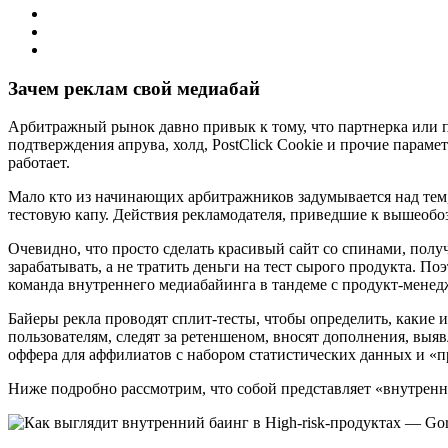
Зачем реклам свой медиабай
Арбитражный рынок давно привык к тому, что партнерка или п
подтверждения апрува, холд, PostClick Cookie и прочие параме
работает.
Мало кто из начинающих арбитражников задумывается над тем,
тестовую капу. Действия рекламодателя, приведшие к вышеобоз
Очевидно, что просто сделать красивый сайт со спинами, получ
зарабатывать, а не тратить деньги на тест сырого продукта. По
команда внутреннего медиабайинга в тандеме с продукт-мене
Байеры рекла проводят сплит-тесты, чтобы определить, какие 
пользователям, следят за ретеншеном, вносят дополнения, выя
оффера для аффилиатов с набором статистических данных и «п
Ниже подробно рассмотрим, что собой представляет «внутрення 