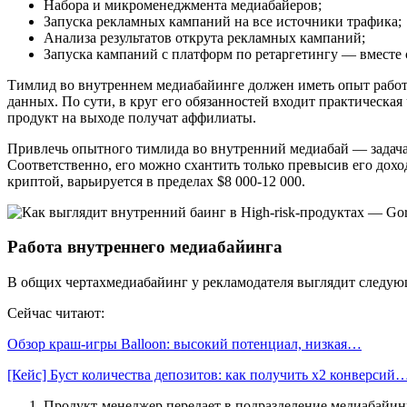
Набора и микроменеджмента медиабайеров;
Запуска рекламных кампаний на все источники трафика;
Анализа результатов открута рекламных кампаний;
Запуска кампаний с платформ по ретаргетингу — вместе
Тимлид во внутреннем медиабайинге должен иметь опыт работы
данных. По сути, в круг его обязанностей входит практическая
продукт на выходе получат аффилиаты.
Привлечь опытного тимлида во внутренний медиабай — задача н
Соответственно, его можно схантить только превысив его дох
криптой, варьируется в пределах $8 000-12 000.
Работа внутреннего медиабайинга
В общих чертахмедиабайинг у рекламодателя выглядит следую
Сейчас читают:
Обзор краш-игры Balloon: высокий потенциал, низкая…
[Кейс] Буст количества депозитов: как получить х2 конверсий
Продукт-менеджер передает в подразделение медиабайин