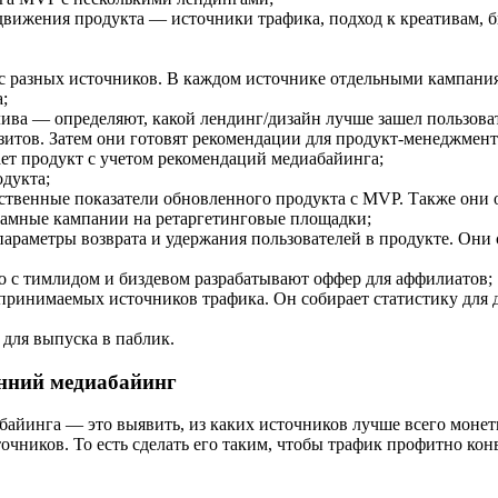
вижения продукта — источники трафика, подход к креативам, бю
 разных источников. В каждом источнике отдельными кампания
;
лива — определяют, какой лендинг/дизайн лучше зашел пользова
зитов. Затем они готовят рекомендации для продукт-менеджмен
ет продукт с учетом рекомендаций медиабайинга;
дукта;
ественные показатели обновленного продукта с MVP. Также они
ламные кампании на ретаргетинговые площадки;
араметры возврата и удержания пользователей в продукте. Они
 с тимлидом и биздевом разрабатывают оффер для аффилиатов;
 принимаемых источников трафика. Он собирает статистику для 
для выпуска в паблик.
енний медиабайинг
байинга — это выявить, из каких источников лучше всего монети
чников. То есть сделать его таким, чтобы трафик профитно кон