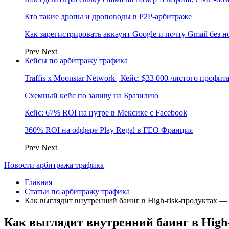
Кто такие дропы и дроповоды в P2P-арбитраже
Как зарегистрировать аккаунт Google и почту Gmail без 
Prev
Next
Кейсы по арбитражу трафика
Traffis x Moonstar Network | Кейс: $33 000 чистого профи
Схемный кейс по заливу на Бразилию
Кейс: 67% ROI на нутре в Мексике с Facebook
360% ROI на оффере Play Regal в ГЕО Франция
Prev
Next
Новости арбитража трафика
Главная
Статьи по арбитражу трафика
Как выглядит внутренний баинг в High-risk-продуктах —
Как выглядит внутренний баинг в High