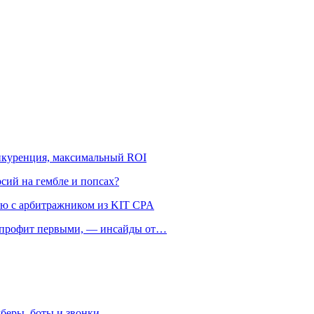
онкуренция, максимальный ROI
рсий на гембле и попсах?
ью с арбитражником из KIT CPA
ть профит первыми, — инсайды от…
беры, боты и звонки