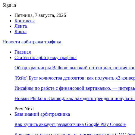
Sign in
Пятница, 7 августа, 2026
Контакты
Лента
Карта
Новости арбитража трафика
Главная
Статьи по арбитражу трафика
Обзор краш-игры Balloon: высокий потенциал, низкая к
[Кейс] Буст количества депозитов: как получить х2 конве
Инсайды по работе с финансовой вертикалью, — интерв
Новый Plinko в iGaming: как находить тренды и получа
Prev
Next
База знаний арбитражника
Как купить аккаунт разработчика Google Play Console
Как сделать рассылку спама на номер телефона: СМС-бом