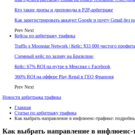
Кто такие дропы и дроповоды в P2P-арбитраже
Как зарегистрировать аккаунт Google и почту Gmail без 
Prev
Next
Кейсы по арбитражу трафика
Traffis x Moonstar Network | Кейс: $33 000 чистого профи
Схемный кейс по заливу на Бразилию
Кейс: 67% ROI на нутре в Мексике с Facebook
360% ROI на оффере Play Regal в ГЕО Франция
Prev
Next
Новости арбитража трафика
Главная
Статьи по арбитражу трафика
Как выбрать направление в инфлюенс-трафике: подробны
Как выбрать направление в инфлюенс-