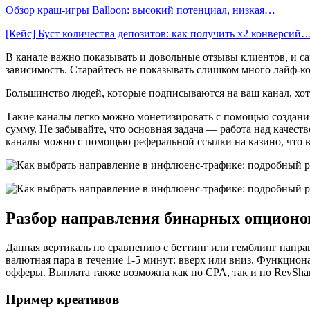
Обзор краш-игры Balloon: высокий потенциал, низкая…
[Кейс] Буст количества депозитов: как получить х2 конверсий
В канале важно показывать и довольные отзывы клиентов, и сам
зависимость. Старайтесь не показывать слишком много лайф-ко
Большинство людей, которые подписываются на ваш канал, хотя
Такие каналы легко можно монетизировать с помощью создания
сумму. Не забывайте, что основная задача — работа над качес
каналы можно с помощью реферальной ссылки на казино, что 
Разбор направления бинарных опционо
Данная вертикаль по сравнению с беттинг или гемблинг направл
валютная пара в течение 1-5 минут: вверх или вниз. Функцион
офферы. Выплата также возможна как по CPA, так и по RevSha
Пример креативов