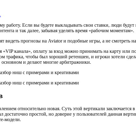
…
у работу. Если вы будете выкладывать свои ставки, люди будут 
нтента и так далее, забывая уделять время «рабочим моментам».
т видеть прогнозы на Aviator и подобные игры, а не смотреть н
 «VIP канала», оплату за вход можно принимать на карту или по
твом трафика, чтобы был хороший ретеншен, и игроки хотели сд
в основном и делают многие арбитражники.
в
ением относительно новая. Суть этой вертикали заключается в т
ал достаточно простой, но доверие у пользователей данная вер
re-модели.