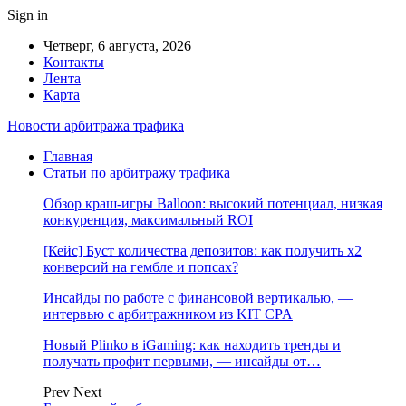
Sign in
Четверг, 6 августа, 2026
Контакты
Лента
Карта
Новости арбитража трафика
Главная
Статьи по арбитражу трафика
Обзор краш-игры Balloon: высокий потенциал, низкая
конкуренция, максимальный ROI
[Кейс] Буст количества депозитов: как получить х2
конверсий на гембле и попсах?
Инсайды по работе с финансовой вертикалью, —
интервью с арбитражником из KIT CPA
Новый Plinko в iGaming: как находить тренды и
получать профит первыми, — инсайды от…
Prev
Next