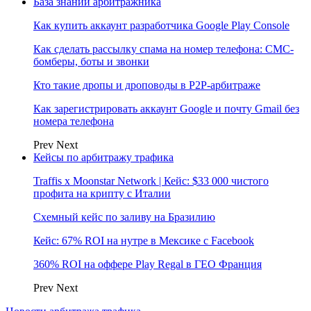
База знаний арбитражника
Как купить аккаунт разработчика Google Play Console
Как сделать рассылку спама на номер телефона: СМС-
бомберы, боты и звонки
Кто такие дропы и дроповоды в P2P-арбитраже
Как зарегистрировать аккаунт Google и почту Gmail без
номера телефона
Prev
Next
Кейсы по арбитражу трафика
Traffis x Moonstar Network | Кейс: $33 000 чистого
профита на крипту с Италии
Схемный кейс по заливу на Бразилию
Кейс: 67% ROI на нутре в Мексике с Facebook
360% ROI на оффере Play Regal в ГЕО Франция
Prev
Next