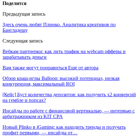
Поделится
Предыдущая запись
Здесь очень любят Плинко. Аналитика креативов по
Бангладешу
Следующая запись
Вебкам партнерки: как лить трафик на webcam офферы и
зарабатывать деньги
Вам также могут понравиться
Еще от автора
Обзор краш-игры Balloon: высокий потенциал, низкая
конкуренция, максимальный ROI
[Кейс] Буст количества депозитов: как получить х2 конверсий
на гембле и попсах?
Инсайды по работе с финансовой вертикалью, — интервью с
арбитражником из KIT CPA
Новый Plinko в iGaming: как находить тренды и получать
профит первыми, — инсайды от…