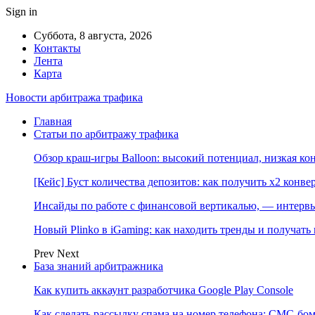
Sign in
Суббота, 8 августа, 2026
Контакты
Лента
Карта
Новости арбитража трафика
Главная
Статьи по арбитражу трафика
Обзор краш-игры Balloon: высокий потенциал, низкая к
[Кейс] Буст количества депозитов: как получить х2 конве
Инсайды по работе с финансовой вертикалью, — интерв
Новый Plinko в iGaming: как находить тренды и получа
Prev
Next
База знаний арбитражника
Как купить аккаунт разработчика Google Play Console
Как сделать рассылку спама на номер телефона: СМС-бом