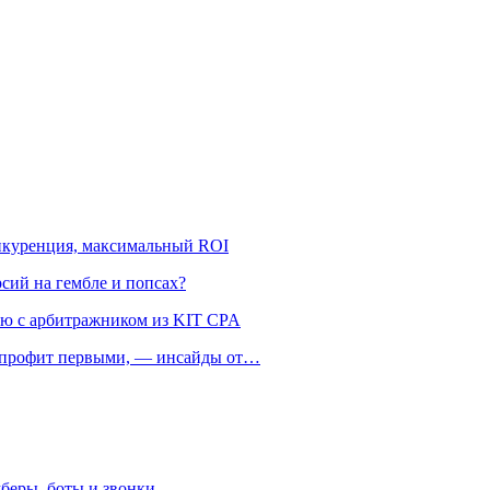
онкуренция, максимальный ROI
рсий на гембле и попсах?
ью с арбитражником из KIT CPA
ть профит первыми, — инсайды от…
беры, боты и звонки