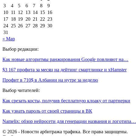
3
4
5
6
7
8
9
10
11
12
13
14
15
16
17
18
19
20
21
22
23
24
25
26
27
28
29
30
31
« Мар
Выбор редакции:
Как новые алгоритмы ранжирования Google повлияют на…
$3 167 профита за месяц на дейтинг смартлинке и xHamster
Профит в 710$ в Албании на нутре за неделю
Выбор читателей:
Как срезать косты, получив бесплатную клоаку от партнерки
Как узнать пароль от своей страницы в ВК
Namelix: обзор нейросети для генерации названия и логотипа…
© 2026 - Новости арбитража трафика. Все права защищены.