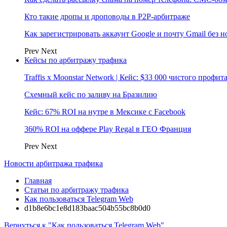
Кто такие дропы и дроповоды в P2P-арбитраже
Как зарегистрировать аккаунт Google и почту Gmail без 
Prev
Next
Кейсы по арбитражу трафика
Traffis x Moonstar Network | Кейс: $33 000 чистого профи
Схемный кейс по заливу на Бразилию
Кейс: 67% ROI на нутре в Мексике с Facebook
360% ROI на оффере Play Regal в ГЕО Франция
Prev
Next
Новости арбитража трафика
Главная
Статьи по арбитражу трафика
Как пользоваться Telegram Web
d1b8e6bc1e8d183baac504b55bc8b0d0
Вернуться к "Как пользоваться Telegram Web"