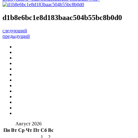
d1b8e6bc1e8d183baac504b55bc8b0d0
следующий
предыдущий
Август 2026
Пн
Вт
Ср
Чт
Пт
Сб
Вс
1
2