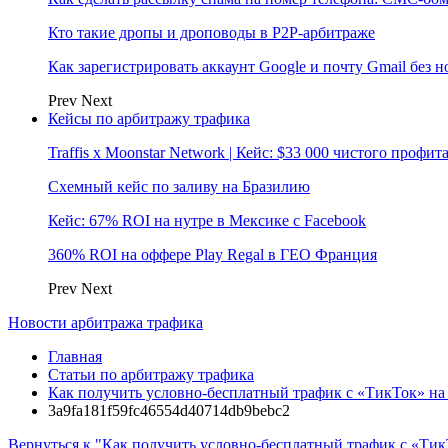
Кто такие дропы и дроповоды в P2P-арбитраже
Как зарегистрировать аккаунт Google и почту Gmail без 
Prev
Next
Кейсы по арбитражу трафика
Traffis x Moonstar Network | Кейс: $33 000 чистого профи
Схемный кейс по заливу на Бразилию
Кейс: 67% ROI на нутре в Мексике с Facebook
360% ROI на оффере Play Regal в ГЕО Франция
Prev
Next
Новости арбитража трафика
Главная
Статьи по арбитражу трафика
Как получить условно-бесплатный трафик с «ТикТок» на D
3a9fa181f59fc46554d40714db9bebc2
Вернуться к "Как получить условно-бесплатный трафик с «ТикТо