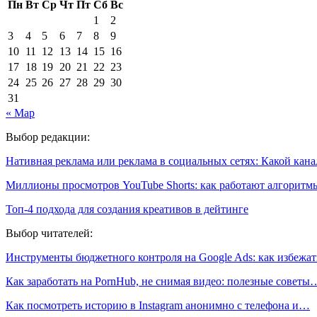
Пн
Вт
Ср
Чт
Пт
Сб
Вс
1
2
3
4
5
6
7
8
9
10
11
12
13
14
15
16
17
18
19
20
21
22
23
24
25
26
27
28
29
30
31
« Мар
Выбор редакции:
Нативная реклама или реклама в социальных сетях: Какой кан
Миллионы просмотров YouTube Shorts: как работают алгоритм
Топ-4 подхода для создания креативов в дейтинге
Выбор читателей:
Инструменты бюджетного контроля на Google Ads: как избежа
Как заработать на PornHub, не снимая видео: полезные советы
Как посмотреть историю в Instagram анонимно с телефона и…