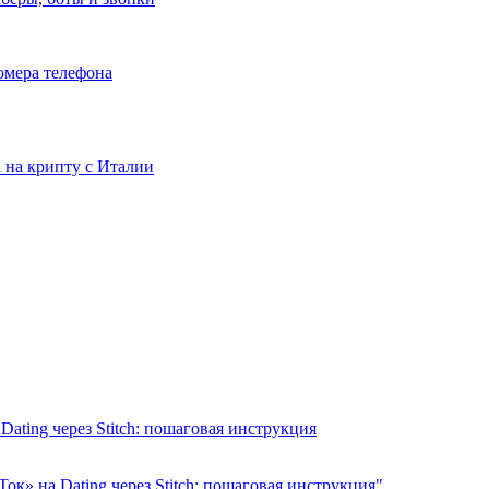
номера телефона
та на крипту с Италии
ating через Stitch: пошаговая инструкция
к» на Dating через Stitch: пошаговая инструкция"