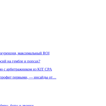
онкуренция, максимальный ROI
рсий на гембле и попсах?
ью с арбитражником из KIT CPA
ть профит первыми, — инсайды от…
беры, боты и звонки