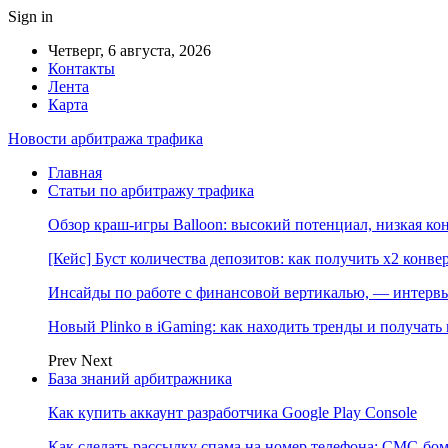
Sign in
Четверг, 6 августа, 2026
Контакты
Лента
Карта
Новости арбитража трафика
Главная
Статьи по арбитражу трафика
Обзор краш-игры Balloon: высокий потенциал, низкая к
[Кейс] Буст количества депозитов: как получить х2 конве
Инсайды по работе с финансовой вертикалью, — интерв
Новый Plinko в iGaming: как находить тренды и получа
Prev
Next
База знаний арбитражника
Как купить аккаунт разработчика Google Play Console
Как сделать рассылку спама на номер телефона: СМС-бом