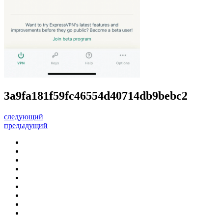
3a9fa181f59fc46554d40714db9bebc2
следующий
предыдущий