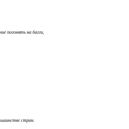
ние погонять на багги,
льшинстве стран.