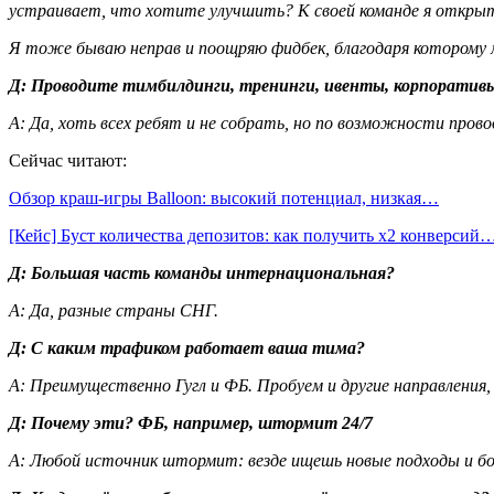
устраивает, что хотите улучшить? К своей команде я открыт
Я тоже бываю неправ и поощряю фидбек, благодаря которому м
Д
: Проводите тимбилдинги, тренинги, ивенты, корпоратив
А
: Да, хоть всех ребят и не собрать, но по возможности пров
Сейчас читают:
Обзор краш-игры Balloon: высокий потенциал, низкая…
[Кейс] Буст количества депозитов: как получить х2 конверсий
Д
: Большая часть команды интернациональная?
А
: Да, разные страны СНГ.
Д
: С каким трафиком работает ваша тима?
А
: Преимущественно Гугл и ФБ. Пробуем и другие направления,
Д
: Почему эти? ФБ, например, штормит 24/7
А
: Любой источник штормит: везде ищешь новые подходы и бо