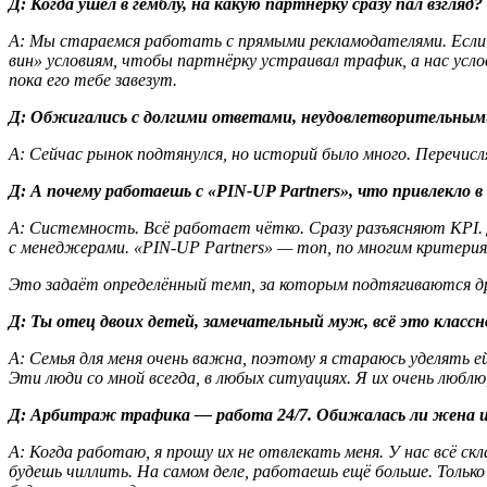
Д
: Когда ушёл в гемблу, на какую партнёрку сразу пал взгляд?
А
: Мы стараемся работать с прямыми рекламодателями. Есл
вин» условиям, чтобы партнёрку устраивал трафик, а нас усло
пока его тебе завезут.
Д
: Обжигались с долгими ответами, неудовлетворительны
А
: Сейчас рынок подтянулся, но историй было много. Перечисл
Д
: А почему работаешь с «PIN-UP Partners», что привлекло 
А
: Системность. Всё работает чётко. Сразу разъясняют KPI.
с менеджерами. «PIN-UP Partners» — топ, по многим критериям
Это задаёт определённый темп, за которым подтягиваются др
Д
: Ты отец двоих детей, замечательный муж, всё это класс
А
: Семья для меня очень важна, поэтому я стараюсь уделять е
Эти люди со мной всегда, в любых ситуациях. Я их очень любл
Д
: Арбитраж трафика — работа 24/7. Обижалась ли жена ил
А
: Когда работаю, я прошу их не отвлекать меня. У нас всё с
будешь чиллить. На самом деле, работаешь ещё больше. Тольк