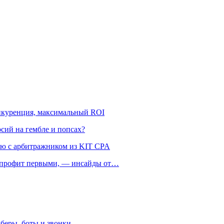
онкуренция, максимальный ROI
рсий на гембле и попсах?
ью с арбитражником из KIT CPA
ть профит первыми, — инсайды от…
беры, боты и звонки