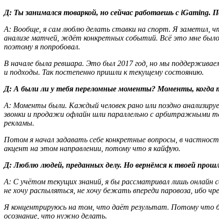
Д
: Ты занимался товаркой, но сейчас работаешь с iGaming. 
А
: Вообще, я сам люблю делать ставки на спорт. Я заметил, ч
анализе матчей, ждёт конкретных событий. Всё это мне было 
поэтому я попробовал.
В начале была ревшара. Это был 2017 год, но мы поддерживаем 
и подходы. Так постепенно пришли к текущему состоянию.
Д
: А были ли у тебя переломные моменты? Моменты, когда 
А
: Моменты были. Каждый человек рано или поздно анализируе
звонки и продажи офлайн шли параллельно с арбитражными те
рекламы.
Потом я начал задавать себе конкретные вопросы, в частности
акцент на этом направлении, потому что я кайфую.
Д
: Люблю людей, преданных делу. Но вернёмся к твоей прош
А
: С учётом текущих знаний, я бы рассматривал лишь онлайн
не хочу распыляться, не хочу бежать впереди паровоза, ибо чр
Я концентрируюсь на том, что даёт результат. Потому что бе
осознание, что нужно делать.