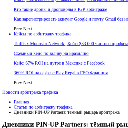
Кто такие дропы и дроповоды в P2P-арбитраже
Как зарегистрировать аккаунт Google и почту Gmail без 
Prev
Next
Кейсы по арбитражу трафика
Traffis x Moonstar Network | Кейс: $33 000 чистого профи
Схемный кейс по заливу на Бразилию
Кейс: 67% ROI на нутре в Мексике с Facebook
360% ROI на оффере Play Regal в ГЕО Франция
Prev
Next
Новости арбитража трафика
Главная
Статьи по арбитражу трафика
Дневники PIN-UP Partners: тёмный рыцарь арбитража
Дневники PIN-UP Partners: тёмный ры