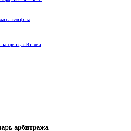
номера телефона
та на крипту с Италии
царь арбитража