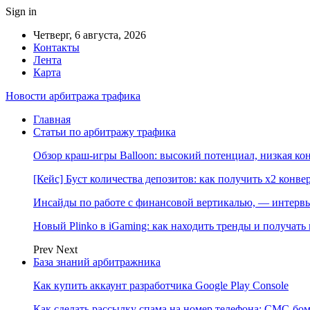
Sign in
Четверг, 6 августа, 2026
Контакты
Лента
Карта
Новости арбитража трафика
Главная
Статьи по арбитражу трафика
Обзор краш-игры Balloon: высокий потенциал, низкая к
[Кейс] Буст количества депозитов: как получить х2 конве
Инсайды по работе с финансовой вертикалью, — интерв
Новый Plinko в iGaming: как находить тренды и получа
Prev
Next
База знаний арбитражника
Как купить аккаунт разработчика Google Play Console
Как сделать рассылку спама на номер телефона: СМС-бом