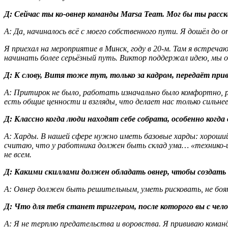
Д
: Сейчас ты ко-овнер команды Marsa Team. Мог бы ты расск
А
: Да, начиналось всё с моего собственного пути. Я дошёл до
Я приехал на мероприятие в Минск, году в 20-м. Там я встреча
начинать более серьёзный путь. Виктор поддержал идею, мы о
Д
: К слову, Витя тоже тут, только за кадром, передаёт пр
А
: Притирок не было, работать изначально было комфортно, ра
есть общие ценности и взгляды, что делает нас только сильне
Д
: Классно когда люди находят себе собрата, особенно когд
А
: Харды. В нашей сфере нужно иметь базовые харды: хороший
считаю, что у работника должен быть склад ума… «технико-
не всем.
Д
: Какими скиллами должен обладать овнер, чтобы создать
А
: Овнер должен быть решительным, уметь рисковать, не боят
Д
: Что для тебя станет триггером, после которого вы с ч
А
: Я не терплю предательства и воровства. Я прививаю коман