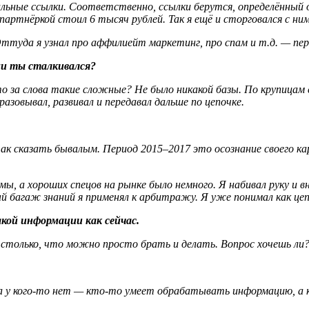
ральные ссылки. Соответственно, ссылки берутся, определённый
 партнёркой стоил 6 тысяч рублей. Так я ещё и сторговался с ни
. Оттуда я узнал про аффилиейт маркетинг, про спам и т.д. — пе
ми ты сталкивался?
о за слова такие сложные? Не было никакой базы. По крупицам 
зовывал, развивал и передавал дальше по цепочке.
так сказать бывалым. Период 2015–2017 это осознание своего к
мы, а хороших спецов на рынке было немного. Я набивал руку и в
й багаж знаний я применял к арбитражу. Я уже понимал как це
кой информации как сейчас.
 столько, что можно просто брать и делать. Вопрос хочешь ли
я, а у кого-то нет — кто-то умеет обрабатывать информацию, 