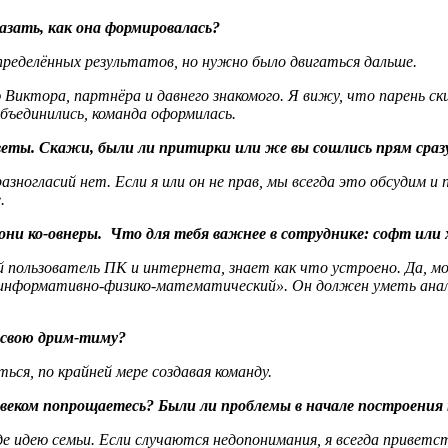
азать, как она формировалась?
 определённых результатов, но нужно было двигаться дальше.
ю Виктора, партнёра и давнего знакомого. Я вижу, что парень с
бъединились, команда оформилась.
иветы. Скажи, были ли притирки или же вы сошлись прям сраз
зногласий нет. Если я или он не прав, мы всегда это обсудим и 
е.
а они ко-овнеры. Что для тебя важнее в сотруднике: софт или
 пользователь ПК и интернета, знает как что устроено. Да, м
информативно-физико-математический». Он должен уметь анали
 свою дрим-тиму?
ься, по крайней мере создавая команду.
еловеком попрощаетесь? Были ли проблемы в начале построени
де идею семьи. Если случаются недопонимания, я всегда привет