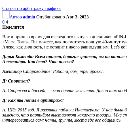
Статьи по арбитражу трафика
Автор
admin
Опубликовано
Авг 3, 2023
0
4
Поделится
Вот и пришло время для очередного выпуска дневников «PIN-U
«Marsa Team». Вы можете, как посмотреть полную 40-минутную
Алекс, как личность, не оставит никого равнодушным. Let’s go!
Дарья Коменда
: Всем привет, дорогие зрители, вы на канале
Александра. Как дела? Что нового?
Александр Старовойтов
: Работа, дом, тренировки.
Д
: Спортзал?
А
: Спортзал и бассейн — мои давние увлечения. Давно так под
Д
: Как ты попал в арбитраж?
А
: Шёл 2015 год. Я развивал паблики Инстаграма. У нас была
замечаю, что партнёры выставляют какие-то товары. Мне стал
интересоваться сам: чаты, группы, места где все общались.