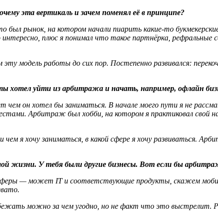
Почему эта вертикаль и зачем поменял её в принципе?
то был рынок, на котором начали пиарить какие-то букмекерски
интересно, плюс я понимал что такое партнёрка, рефральные с
эту модель работы до сих пор. Постепенно развивался: перекочё
ты хотел уйти из арбитража и начать, например, офлайн биз
т чем он хотел бы заниматься. В начале моего пути я не расс
стами. Арбитраж был хобби, на котором я практиковал свой на
 чем я хочу заниматься, в какой сфере я хочу развиваться. Ар
лой жизни. У тебя были другие бизнесы. Вот если бы арбитра
 сферы — может IT и соответствующие продукты, скажем мобиль
евато.
жать можно за чем угодно, но не факт что это выстрелит. Ран