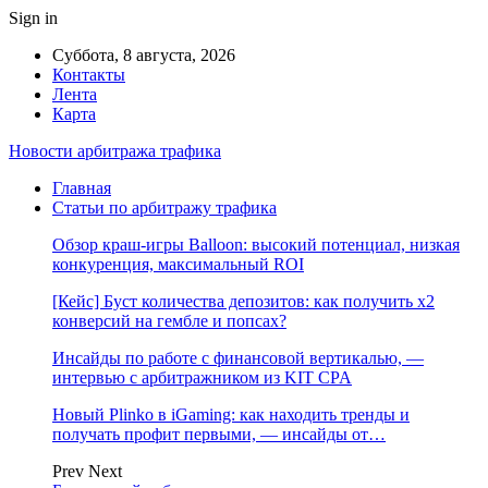
Sign in
Суббота, 8 августа, 2026
Контакты
Лента
Карта
Новости арбитража трафика
Главная
Статьи по арбитражу трафика
Обзор краш-игры Balloon: высокий потенциал, низкая
конкуренция, максимальный ROI
[Кейс] Буст количества депозитов: как получить х2
конверсий на гембле и попсах?
Инсайды по работе с финансовой вертикалью, —
интервью с арбитражником из KIT CPA
Новый Plinko в iGaming: как находить тренды и
получать профит первыми, — инсайды от…
Prev
Next