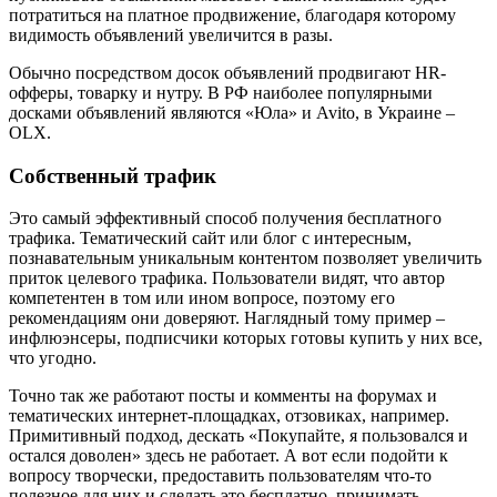
потратиться на платное продвижение, благодаря которому
видимость объявлений увеличится в разы.
Обычно посредством досок объявлений продвигают HR-
офферы, товарку и нутру. В РФ наиболее популярными
досками объявлений являются «Юла» и Avito, в Украине –
OLX.
Собственный трафик
Это самый эффективный способ получения бесплатного
трафика. Тематический сайт или блог с интересным,
познавательным уникальным контентом позволяет увеличить
приток целевого трафика. Пользователи видят, что автор
компетентен в том или ином вопросе, поэтому его
рекомендациям они доверяют. Наглядный тому пример –
инфлюэнсеры, подписчики которых готовы купить у них все,
что угодно.
Точно так же работают посты и комменты на форумах и
тематических интернет-площадках, отзовиках, например.
Примитивный подход, дескать «Покупайте, я пользовался и
остался доволен» здесь не работает. А вот если подойти к
вопросу творчески, предоставить пользователям что-то
полезное для них и сделать это бесплатно, принимать