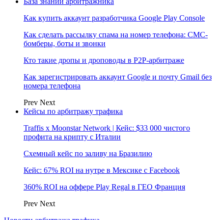
База знаний арбитражника
Как купить аккаунт разработчика Google Play Console
Как сделать рассылку спама на номер телефона: СМС-
бомберы, боты и звонки
Кто такие дропы и дроповоды в P2P-арбитраже
Как зарегистрировать аккаунт Google и почту Gmail без
номера телефона
Prev
Next
Кейсы по арбитражу трафика
Traffis x Moonstar Network | Кейс: $33 000 чистого
профита на крипту с Италии
Схемный кейс по заливу на Бразилию
Кейс: 67% ROI на нутре в Мексике с Facebook
360% ROI на оффере Play Regal в ГЕО Франция
Prev
Next