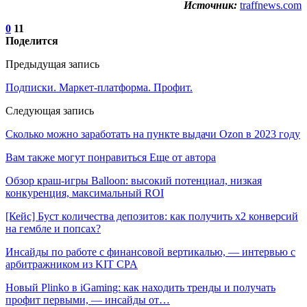
Источник:
traffnews.com
0
11
Поделится
Предыдущая запись
Подписки. Маркет-платформа. Профит.
Следующая запись
Сколько можно заработать на пункте выдачи Ozon в 2023 году
Вам также могут понравиться
Еще от автора
Обзор краш-игры Balloon: высокий потенциал, низкая
конкуренция, максимальный ROI
[Кейс] Буст количества депозитов: как получить х2 конверсий
на гембле и попсах?
Инсайды по работе с финансовой вертикалью, — интервью с
арбитражником из KIT CPA
Новый Plinko в iGaming: как находить тренды и получать
профит первыми, — инсайды от…