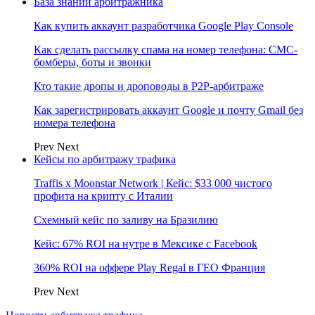
База знаний арбитражника
Как купить аккаунт разработчика Google Play Console
Как сделать рассылку спама на номер телефона: СМС-
бомберы, боты и звонки
Кто такие дропы и дроповоды в P2P-арбитраже
Как зарегистрировать аккаунт Google и почту Gmail без
номера телефона
Prev
Next
Кейсы по арбитражу трафика
Traffis x Moonstar Network | Кейс: $33 000 чистого
профита на крипту с Италии
Схемный кейс по заливу на Бразилию
Кейс: 67% ROI на нутре в Мексике с Facebook
360% ROI на оффере Play Regal в ГЕО Франция
Prev
Next