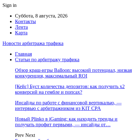
Sign in
Суббота, 8 августа, 2026
Контакты
Лента
Карта
Новости арбитража трафика
Главная
Статьи по арбитражу трафика
Обзор краш-игры Balloon: высокий потенциал, низкая
конкуренция, максимальный ROI
[Кейс] Буст количества депозитов: как получить х2
конверсий на гембле и попсах?
Инсайды по работе с финансовой вертикалью, —
интервью с арбитражником из KIT CPA
Новый Plinko в iGaming: как находить тренды и
получать профит первыми, — инсайды от…
Prev
Next