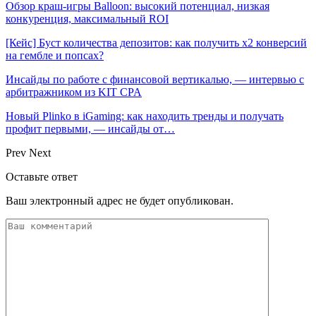
Обзор краш-игры Balloon: высокий потенциал, низкая
конкуренция, максимальный ROI
[Кейс] Буст количества депозитов: как получить х2 конверсий
на гембле и попсах?
Инсайды по работе с финансовой вертикалью, — интервью с
арбитражником из KIT CPA
Новый Plinko в iGaming: как находить тренды и получать
профит первыми, — инсайды от…
Prev
Next
Оставьте ответ
Ваш электронный адрес не будет опубликован.