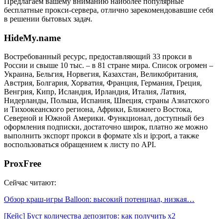
Предлагаем вашему вниманию наиболее популярные
бесплатные прокси-сервера, отлично зарекомендовавшие себя
в решении бытовых задач.
HideMy.name
Востребованный ресурс, предоставляющий 33 прокси в
России и свыше 10 тыс. – в 81 стране мира. Список огромен –
Украина, Бельгия, Норвегия, Казахстан, Великобритания,
Австрия, Болгария, Хорватия, Франция, Германия, Греция,
Венгрия, Кипр, Исландия, Ирландия, Италия, Латвия,
Нидерланды, Польша, Испания, Швеция, страны Азиатского
и Тихоокеанского региона, Африки, Ближнего Востока,
Северной и Южной Америки. Функционал, доступный без
оформления подписки, достаточно широк, платно же можно
выполнить экспорт прокси в формате xls и ip:port, а также
воспользоваться обращением к листу по API.
ProxFree
Сейчас читают:
Обзор краш-игры Balloon: высокий потенциал, низкая…
[Кейс] Буст количества депозитов: как получить х2