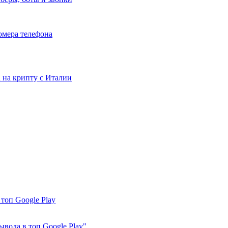
номера телефона
та на крипту с Италии
топ Google Play
ывода в топ Google Play"