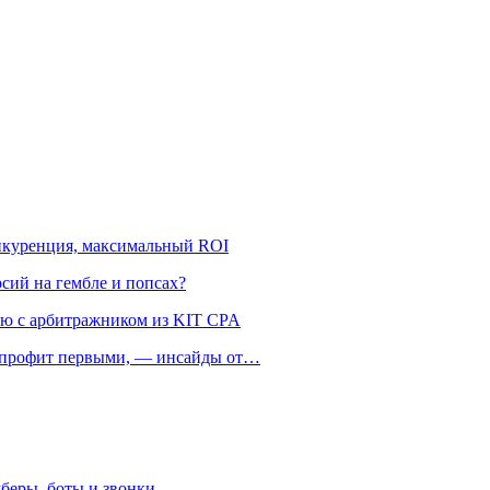
онкуренция, максимальный ROI
рсий на гембле и попсах?
ью с арбитражником из KIT CPA
ть профит первыми, — инсайды от…
беры, боты и звонки