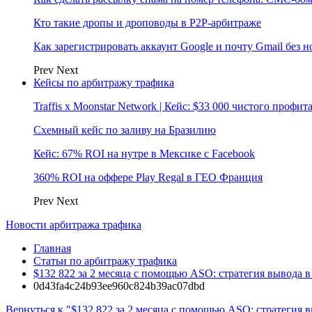
Кто такие дропы и дроповоды в P2P-арбитраже
Как зарегистрировать аккаунт Google и почту Gmail без 
Prev
Next
Кейсы по арбитражу трафика
Traffis x Moonstar Network | Кейс: $33 000 чистого профи
Схемный кейс по заливу на Бразилию
Кейс: 67% ROI на нутре в Мексике с Facebook
360% ROI на оффере Play Regal в ГЕО Франция
Prev
Next
Новости арбитража трафика
Главная
Статьи по арбитражу трафика
$132 822 за 2 месяца с помощью ASO: стратегия вывода в 
0d43fa4c24b93ee960c824b39ac07dbd
Вернуться к "$132 822 за 2 месяца с помощью ASO: стратегия в