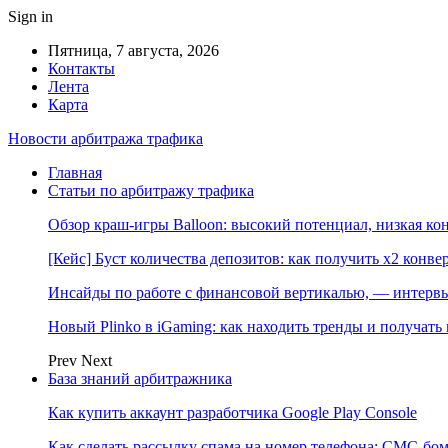
Sign in
Пятница, 7 августа, 2026
Контакты
Лента
Карта
Новости арбитража трафика
Главная
Статьи по арбитражу трафика
Обзор краш-игры Balloon: высокий потенциал, низкая к
[Кейс] Буст количества депозитов: как получить х2 конве
Инсайды по работе с финансовой вертикалью, — интерв
Новый Plinko в iGaming: как находить тренды и получа
Prev
Next
База знаний арбитражника
Как купить аккаунт разработчика Google Play Console
Как сделать рассылку спама на номер телефона: СМС-бом