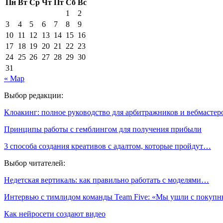
Пн
Вт
Ср
Чт
Пт
Сб
Вс
1
2
3
4
5
6
7
8
9
10
11
12
13
14
15
16
17
18
19
20
21
22
23
24
25
26
27
28
29
30
31
« Мар
Выбор редакции:
Клоакинг: полное руководство для арбитражников и вебмастер
Принципы работы с гемблингом для получения прибыли
3 способа создания креативов с адалтом, которые пройдут…
Выбор читателей:
Недетская вертикаль: как правильно работать с моделями…
Интервью с тимлидом команды Team Five: «Мы ушли с покуп
Как нейросети создают видео