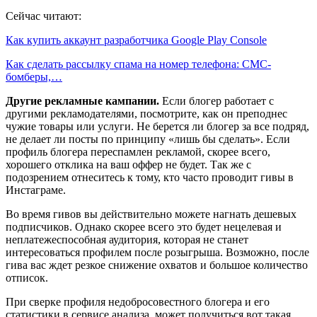
Сейчас читают:
Как купить аккаунт разработчика Google Play Console
Как сделать рассылку спама на номер телефона: СМС-
бомберы,…
Другие рекламные кампании.
Если блогер работает с
другими рекламодателями, посмотрите, как он преподнес
чужие товары или услуги. Не берется ли блогер за все подряд,
не делает ли посты по принципу «лишь бы сделать». Если
профиль блогера переспамлен рекламой, скорее всего,
хорошего отклика на ваш оффер не будет. Так же с
подозрением отнеситесь к тому, кто часто проводит гивы в
Инстаграме.
Во время гивов вы действительно можете нагнать дешевых
подписчиков. Однако скорее всего это будет нецелевая и
неплатежеспособная аудитория, которая не станет
интересоваться профилем после розыгрыша. Возможно, после
гива вас ждет резкое снижение охватов и большое количество
отписок.
При сверке профиля недобросовестного блогера и его
статистики в сервисе анализа, может получиться вот такая