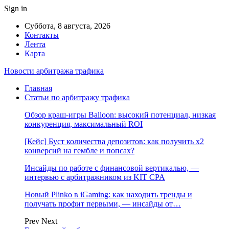
Sign in
Суббота, 8 августа, 2026
Контакты
Лента
Карта
Новости арбитража трафика
Главная
Статьи по арбитражу трафика
Обзор краш-игры Balloon: высокий потенциал, низкая
конкуренция, максимальный ROI
[Кейс] Буст количества депозитов: как получить х2
конверсий на гембле и попсах?
Инсайды по работе с финансовой вертикалью, —
интервью с арбитражником из KIT CPA
Новый Plinko в iGaming: как находить тренды и
получать профит первыми, — инсайды от…
Prev
Next