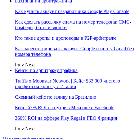
База знаний арбитражника
Как купить аккаунт разработчика Google Play Console
Как сделать рассылку спама на номер телефона: СМС-
бомберы, боты и звонки
Кто такие дропы и дроповоды в P2P-арбитраже
Как зарегистрировать аккаунт Google и почту Gmail без
номера телефона
Prev
Next
Кейсы по арбитражу трафика
Traffis x Moonstar Network | Кейс: $33 000 чистого
профита на крипту с Италии
Схемный кейс по заливу на Бразилию
Кейс: 67% ROI на нутре в Мексике с Facebook
360% ROI на оффере Play Regal в ГЕО Франция
Prev
Next