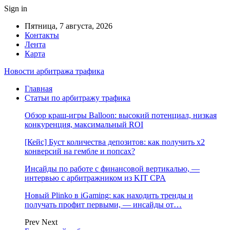
Sign in
Пятница, 7 августа, 2026
Контакты
Лента
Карта
Новости арбитража трафика
Главная
Статьи по арбитражу трафика
Обзор краш-игры Balloon: высокий потенциал, низкая
конкуренция, максимальный ROI
[Кейс] Буст количества депозитов: как получить х2
конверсий на гембле и попсах?
Инсайды по работе с финансовой вертикалью, —
интервью с арбитражником из KIT CPA
Новый Plinko в iGaming: как находить тренды и
получать профит первыми, — инсайды от…
Prev
Next