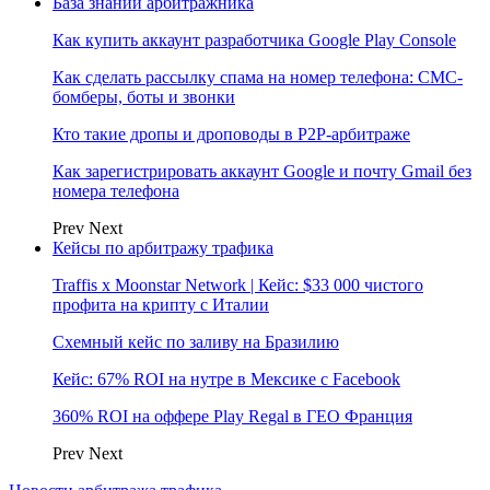
База знаний арбитражника
Как купить аккаунт разработчика Google Play Console
Как сделать рассылку спама на номер телефона: СМС-
бомберы, боты и звонки
Кто такие дропы и дроповоды в P2P-арбитраже
Как зарегистрировать аккаунт Google и почту Gmail без
номера телефона
Prev
Next
Кейсы по арбитражу трафика
Traffis x Moonstar Network | Кейс: $33 000 чистого
профита на крипту с Италии
Схемный кейс по заливу на Бразилию
Кейс: 67% ROI на нутре в Мексике с Facebook
360% ROI на оффере Play Regal в ГЕО Франция
Prev
Next