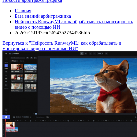
Новости арбитража трафика
Главная
База знаний арбитражника
Нейросеть RunwayML: как обрабатывать и монтировать
видео с помощью ИИ
7d2e7c15f197c5c5654352734d536fd5
Вернуться к "Нейросеть RunwayML: как обрабатывать и
монтировать видео с помощью ИИ"