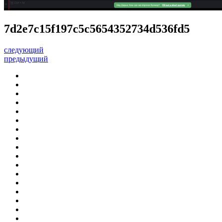
7d2e7c15f197c5c5654352734d536fd5
следующий
предыдущий