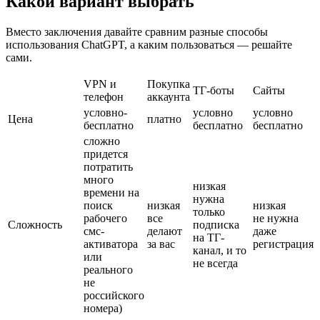
Какой вариант выбрать
Вместо заключения давайте сравним разные способы
использования ChatGPT, а каким пользоваться — решайте
сами.
VPN и
Покупка
ТГ-боты
Сайты
телефон
аккаунта
условно-
условно
условно
Цена
платно
бесплатно
бесплатно
бесплатно
сложно
придется
потратить
много
низкая
времени на
нужна
поиск
низкая
низкая
только
рабочего
все
не нужна
Сложность
подписка
смс-
делают
даже
на ТГ-
активатора
за вас
регистрация
канал, и то
или
не всегда
реального
не
российского
номера)