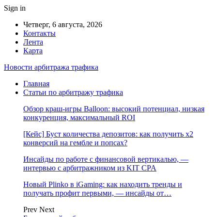
Sign in
Четверг, 6 августа, 2026
Контакты
Лента
Карта
Новости арбитража трафика
Главная
Статьи по арбитражу трафика
Обзор краш-игры Balloon: высокий потенциал, низкая
конкуренция, максимальный ROI
[Кейс] Буст количества депозитов: как получить х2
конверсий на гембле и попсах?
Инсайды по работе с финансовой вертикалью, —
интервью с арбитражником из KIT CPA
Новый Plinko в iGaming: как находить тренды и
получать профит первыми, — инсайды от…
Prev
Next