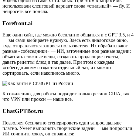
модель одной из самых стильных. При этом в запросе мы
использовали сленговый вариант слова «стильный» — fly. И
нейросеть все поняла.
Forefront.ai
Еще один сайт, где можно бесплатно общаться и с GPT 3.5, и 4
— вы сами выбираете нужную. Здесь есть диалоговое окно,
куда отправляются запросы пользователя. Их обрабатывают
разные «собеседники» — ИИ, заточенные под разные задачи:
объяснять сложные вещи, создавать продающие тексты,
давать рецепты блюд и так далее. При этом с каждым
«собеседником» создается отдельный чат, их можно
сортировать, если накопилось много.
К сожалению, для работы подходит только регион США, так
что VPN или прокси — наше все.
ChatGPTBot.ru
Позволяет бесплатно сгенерировать один запрос, дальше
платно. Умеет выполнять творческие задачи — мы попросили
ИИ сочинить хокку, он справился: