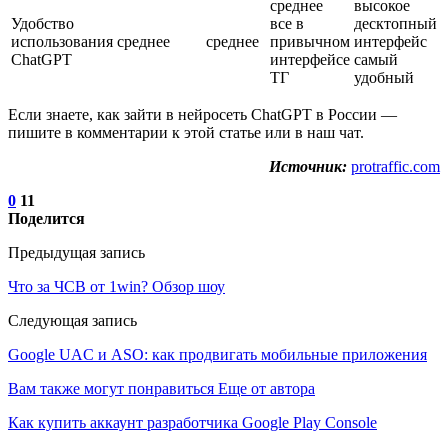
среднее
высокое
Удобство
все в
десктопный
использования
среднее
среднее
привычном
интерфейс
ChatGPT
интерфейсе
самый
ТГ
удобный
Если знаете, как зайти в нейросеть ChatGPT в России —
пишите в комментарии к этой статье или в наш чат.
Источник:
protraffic.com
0
11
Поделится
Предыдущая запись
Что за ЧСВ от 1win? Обзор шоу
Следующая запись
Google UAC и ASO: как продвигать мобильные приложения
Вам также могут понравиться
Еще от автора
Как купить аккаунт разработчика Google Play Console