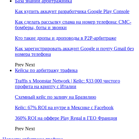
База знаний арбитражника
Как купить аккаунт разработчика Google Play Console
Как сделать рассылку спама на номер телефона: СМС-
бомберы, боты и звонки
Кто такие дропы и дроповоды в P2P-арбитраже
Как зарегистрировать аккаунт Google и почту Gmail без
номера телефона
Prev
Next
Кейсы по арбитражу трафика
Traffis x Moonstar Network | Кейс: $33 000 чистого
профита на крипту с Италии
Схемный кейс по заливу на Бразилию
Кейс: 67% ROI на нутре в Мексике с Facebook
360% ROI на оффере Play Regal в ГЕО Франция
Prev
Next