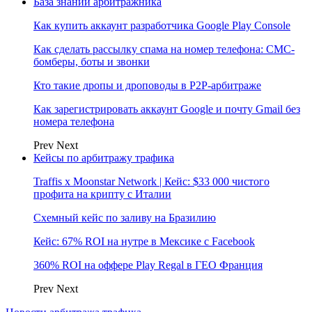
База знаний арбитражника
Как купить аккаунт разработчика Google Play Console
Как сделать рассылку спама на номер телефона: СМС-
бомберы, боты и звонки
Кто такие дропы и дроповоды в P2P-арбитраже
Как зарегистрировать аккаунт Google и почту Gmail без
номера телефона
Prev
Next
Кейсы по арбитражу трафика
Traffis x Moonstar Network | Кейс: $33 000 чистого
профита на крипту с Италии
Схемный кейс по заливу на Бразилию
Кейс: 67% ROI на нутре в Мексике с Facebook
360% ROI на оффере Play Regal в ГЕО Франция
Prev
Next