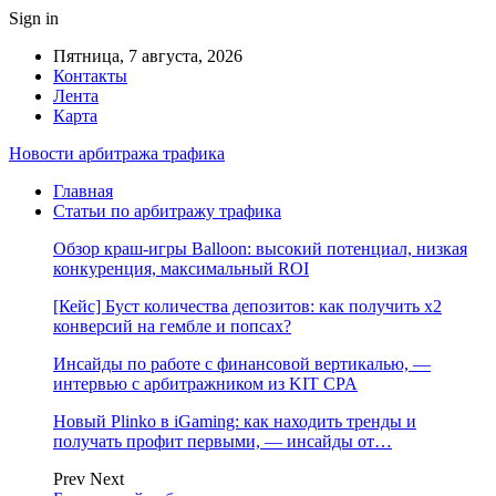
Sign in
Пятница, 7 августа, 2026
Контакты
Лента
Карта
Новости арбитража трафика
Главная
Статьи по арбитражу трафика
Обзор краш-игры Balloon: высокий потенциал, низкая
конкуренция, максимальный ROI
[Кейс] Буст количества депозитов: как получить х2
конверсий на гембле и попсах?
Инсайды по работе с финансовой вертикалью, —
интервью с арбитражником из KIT CPA
Новый Plinko в iGaming: как находить тренды и
получать профит первыми, — инсайды от…
Prev
Next