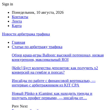
Sign in
Понедельник, 10 августа, 2026
Контакты
Лента
Карта
Новости арбитража трафика
Главная
Статьи по арбитражу трафика
Обзор краш-игры Balloon: высокий потенциал, низкая
конкуренция, максимальный ROI
[Кейс] Буст количества депозитов: как получить х2
конверсий на гембле и попсах?
Инсайды по работе с финансовой вертикалью, —
интервью с арбитражником из KIT CPA
Новый Plinko в iGaming: как находить тренды и
получать профит первыми, — инсайды от…
Prev
Next