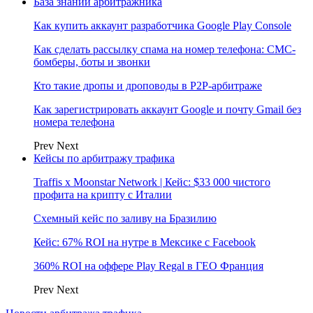
База знаний арбитражника
Как купить аккаунт разработчика Google Play Console
Как сделать рассылку спама на номер телефона: СМС-
бомберы, боты и звонки
Кто такие дропы и дроповоды в P2P-арбитраже
Как зарегистрировать аккаунт Google и почту Gmail без
номера телефона
Prev
Next
Кейсы по арбитражу трафика
Traffis x Moonstar Network | Кейс: $33 000 чистого
профита на крипту с Италии
Схемный кейс по заливу на Бразилию
Кейс: 67% ROI на нутре в Мексике с Facebook
360% ROI на оффере Play Regal в ГЕО Франция
Prev
Next