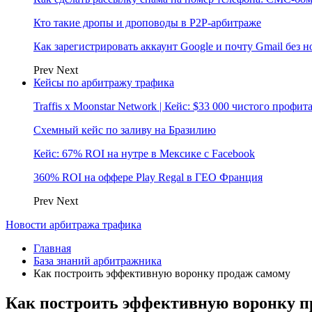
Кто такие дропы и дроповоды в P2P-арбитраже
Как зарегистрировать аккаунт Google и почту Gmail без 
Prev
Next
Кейсы по арбитражу трафика
Traffis x Moonstar Network | Кейс: $33 000 чистого профи
Схемный кейс по заливу на Бразилию
Кейс: 67% ROI на нутре в Мексике с Facebook
360% ROI на оффере Play Regal в ГЕО Франция
Prev
Next
Новости арбитража трафика
Главная
База знаний арбитражника
Как построить эффективную воронку продаж самому
Как построить эффективную воронку п