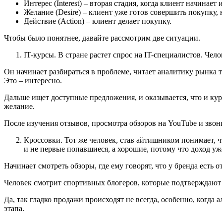
Интерес (Interest) – вторая стадия, когда клиент начинае
Желание (Desire) – клиент уже готов совершить покупку,
Действие (Action) – клиент делает покупку.
Чтобы было понятнее, давайте рассмотрим две ситуации.
IT-курсы. В стране растет спрос на IT-специалистов. Че
Он начинает разбираться в проблеме, читает аналитику рынка тр
Это – интересно.
Дальше ищет доступные предложения, и оказывается, что и кур
желание.
После изучения отзывов, просмотра обзоров на YouTube и звон
Кроссовки. Тот же человек, став айтишником понимает, чт
и не первые попавшиеся, а хорошие, потому что доход уже 
Начинает смотреть обзоры, где ему говорят, что у бренда ест
Человек смотрит спортивных блогеров, которые подтверждают е
Да, так гладко продажи происходят не всегда, особенно, когда 
этапа.