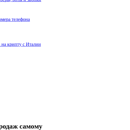
номера телефона
та на крипту с Италии
родаж самому