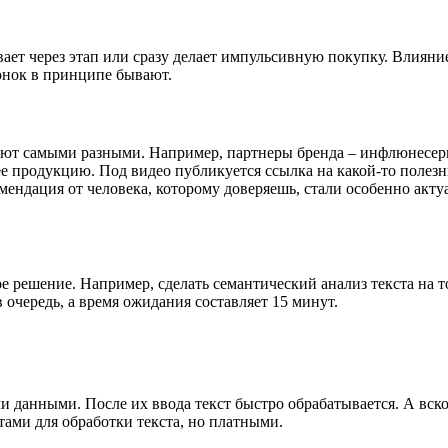
ает через этап или сразу делает импульсивную покупку. Влияние
ронок в принципе бывают.
ют самыми разными. Например, партнеры бренда – инфлюнесеры,
ее продукцию. Под видео публикуется ссылка на какой-то полез
комендация от человека, которому доверяешь, стали особенно ак
е решение. Например, сделать семантический анализ текста на 
в очередь, а время ожидания составляет 15 минут.
 данными. После их ввода текст быстро обрабатывается. А вско
ами для обработки текста, но платными.