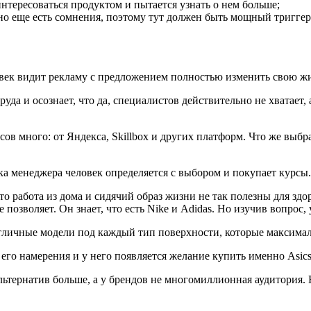
т интересоваться продуктом и пытается узнать о нем больше;
 но еще есть сомнения, поэтому тут должен быть мощный триггер
ловек видит рекламу с предложением полностью изменить свою ж
уда и осознает, что да, специалистов действительно не хватает, а
сов много: от Яндекса, Skillbox и других платформ. Что же выб
ка менеджера человек определяется с выбором и покупает курсы.
о работа из дома и сидячий образ жизни не так полезны для здо
позволяет. Он знает, что есть Nike и Adidas. Но изучив вопрос, 
ь отличные модели под каждый тип поверхности, которые максима
го намерения и у него появляется желание купить именно Asics,
альтернатив больше, а у брендов не многомиллионная аудитория. 