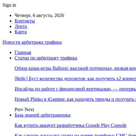
Sign in
Четверг, 6 августа, 2026
Контакты
Лента
Карта
Новости арбитража трафика
Главная
Статьи по арбитражу трафика
Обзор краш-игры Balloon: высокий потенциал, низкая к
[Кейс] Буст количества депозитов: как получить х2 конве
Инсайды по работе с финансовой вертикалью, — интерв
Новый Plinko в iGaming: как находить тренды и получа
Prev
Next
База знаний арбитражника
Как купить аккаунт разработчика Google Play Console
Как сделать рассылку спама на номер телефона: СМС-бом