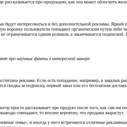
де рассказывается про продукцию, как она может облегчить жи
стью будут интересоваться и без дополнительной рекламы. Ярки
кую воронку пользователи попадают органическим путем либо че
 не ограничивается одним роликом, а заканчивается подпиской.
вают про научные факты в интересной манере
ссчитана реклама. Если есть попадание, например, в заядлых ры
ется скидка за подписку, первый заказ или его бесплатная доставк
логер просто рассказывает про продукт после того, как сам им п
 выводы совпадают, то вполне вероятно, что продажи вырастут.
евные темы», и иногда у него встречаются отличные рекламные 