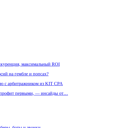
онкуренция, максимальный ROI
рсий на гембле и попсах?
ью с арбитражником из KIT CPA
ть профит первыми, — инсайды от…
беры, боты и звонки