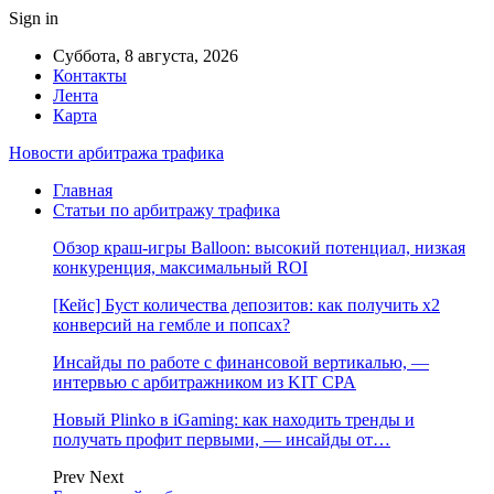
Sign in
Суббота, 8 августа, 2026
Контакты
Лента
Карта
Новости арбитража трафика
Главная
Статьи по арбитражу трафика
Обзор краш-игры Balloon: высокий потенциал, низкая
конкуренция, максимальный ROI
[Кейс] Буст количества депозитов: как получить х2
конверсий на гембле и попсах?
Инсайды по работе с финансовой вертикалью, —
интервью с арбитражником из KIT CPA
Новый Plinko в iGaming: как находить тренды и
получать профит первыми, — инсайды от…
Prev
Next