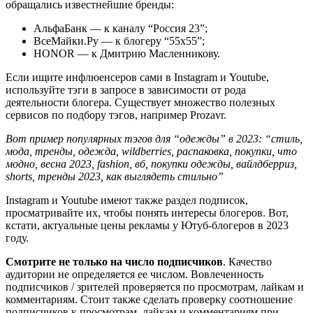
обращались известнейшие бренды:
АльфаБанк — к каналу “Россия 23”;
ВсеМайки.Ру — к блогеру “55х55”;
HONOR — к Дмитрию Масленникову.
Если ищите инфлюенсеров сами в Instagram и Youtube,
используйте тэги в запросе в зависимости от рода
деятельности блогера. Существует множество полезных
сервисов по подбору тэгов, например Prozavr.
Вот пример популярных тэгов для “одежды” в 2023: “стиль,
мода, тренды, одежда, wildberries, распаковка, покупки, что
модно, весна 2023, fashion, вб, покупки одежды, вайлдберриз,
shorts, тренды 2023, как выглядеть стильно”
Instagram и Youtube имеют также раздел подписок,
просматривайте их, чтобы понять интересы блогеров. Вот,
кстати, актуальные цены рекламы у Ютуб-блогеров в 2023
году.
Смотрите не только на число подписчиков
. Качество
аудитории не определяется ее числом. Вовлеченность
подписчиков / зрителей проверяется по просмотрам, лайкам и
комментариям. Стоит также сделать проверку соотношение
подписчиков к просмотрам, лайкам и комментариям при