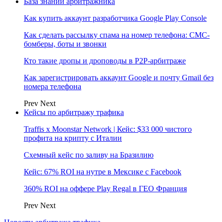
База знаний арбитражника
Как купить аккаунт разработчика Google Play Console
Как сделать рассылку спама на номер телефона: СМС-
бомберы, боты и звонки
Кто такие дропы и дроповоды в P2P-арбитраже
Как зарегистрировать аккаунт Google и почту Gmail без
номера телефона
Prev
Next
Кейсы по арбитражу трафика
Traffis x Moonstar Network | Кейс: $33 000 чистого
профита на крипту с Италии
Схемный кейс по заливу на Бразилию
Кейс: 67% ROI на нутре в Мексике с Facebook
360% ROI на оффере Play Regal в ГЕО Франция
Prev
Next