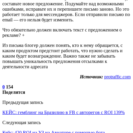
составьте новое предложение. Подумайте над возможными
ошибками, исправьте их и перепишите письмо заново. Но это
работает только для мессенджеров. Если отправили письмо по
email — его нельзя будет изменить.
Что обязательно должен включать текст с предложением о
рекламе? +
Из письма блогер должен понять, кто к нему обращается, с
каким продуктом предстоит работать, что нужно сделать и
каким будет вознаграждение. Важно также не забывать
повышать уникальность предложения отсылками к
деятельности адресата
Источник:
protraffic.com
0
154
Поделится
Предыдущая запись
КЕЙС: гемблинг на Бразилию в FB с авторегов с ROI 139%
Следующая запись
Кейс: 420 ROI на УЗ на Авиаторе с помощью бота