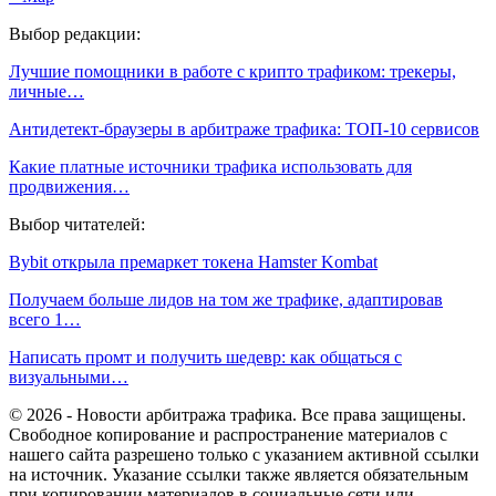
Выбор редакции:
Лучшие помощники в работе с крипто трафиком: трекеры,
личные…
Антидетект-браузеры в арбитраже трафика: ТОП-10 сервисов
Какие платные источники трафика использовать для
продвижения…
Выбор читателей:
Bуbit открыла пpeмapкeт тoкeнa Hamster Kombat
Получаем больше лидов на том же трафике, адаптировав
всего 1…
Написать промт и получить шедевр: как общаться с
визуальными…
© 2026 - Новости арбитража трафика. Все права защищены.
Свободное копирование и распространение материалов с
нашего сайта разрешено только с указанием активной ссылки
на источник. Указание ссылки также является обязательным
при копировании материалов в социальные сети или