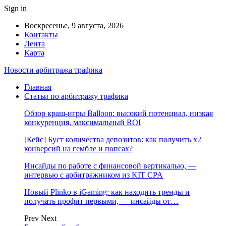
Sign in
Воскресенье, 9 августа, 2026
Контакты
Лента
Карта
Новости арбитража трафика
Главная
Статьи по арбитражу трафика
Обзор краш-игры Balloon: высокий потенциал, низкая
конкуренция, максимальный ROI
[Кейс] Буст количества депозитов: как получить х2
конверсий на гембле и попсах?
Инсайды по работе с финансовой вертикалью, —
интервью с арбитражником из KIT CPA
Новый Plinko в iGaming: как находить тренды и
получать профит первыми, — инсайды от…
Prev
Next