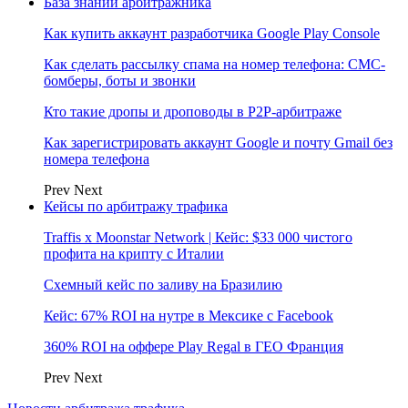
База знаний арбитражника
Как купить аккаунт разработчика Google Play Console
Как сделать рассылку спама на номер телефона: СМС-
бомберы, боты и звонки
Кто такие дропы и дроповоды в P2P-арбитраже
Как зарегистрировать аккаунт Google и почту Gmail без
номера телефона
Prev
Next
Кейсы по арбитражу трафика
Traffis x Moonstar Network | Кейс: $33 000 чистого
профита на крипту с Италии
Схемный кейс по заливу на Бразилию
Кейс: 67% ROI на нутре в Мексике с Facebook
360% ROI на оффере Play Regal в ГЕО Франция
Prev
Next