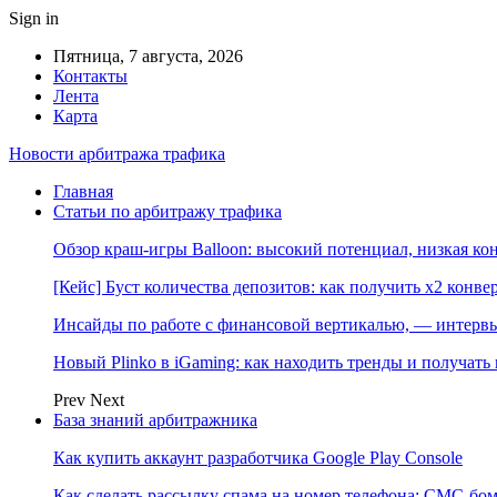
Sign in
Пятница, 7 августа, 2026
Контакты
Лента
Карта
Новости арбитража трафика
Главная
Статьи по арбитражу трафика
Обзор краш-игры Balloon: высокий потенциал, низкая к
[Кейс] Буст количества депозитов: как получить х2 конве
Инсайды по работе с финансовой вертикалью, — интерв
Новый Plinko в iGaming: как находить тренды и получа
Prev
Next
База знаний арбитражника
Как купить аккаунт разработчика Google Play Console
Как сделать рассылку спама на номер телефона: СМС-бом