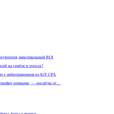
онкуренция, максимальный ROI
рсий на гембле и попсах?
ью с арбитражником из KIT CPA
ть профит первыми, — инсайды от…
беры, боты и звонки