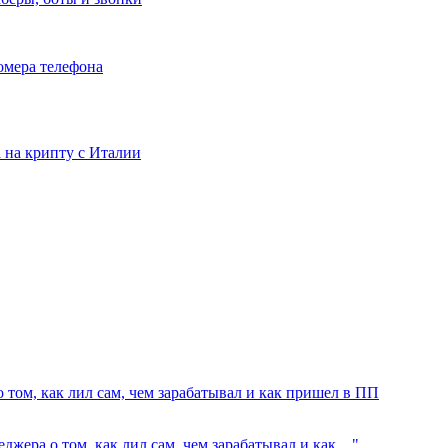
номера телефона
та на крипту с Италии
 том, как лил сам, чем зарабатывал и как пришел в ПП
джера о том, как лил сам, чем зарабатывал и как…"