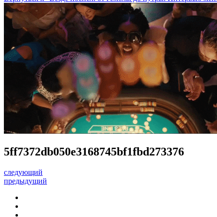
5ff7372db050e3168745bf1fbd273376
следующий
предыдущий