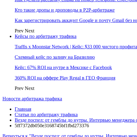
Кто такие дропы и дроповоды в P2P-арбитраже
Как зарегистрировать аккаунт Google и почту Gmail без 
Prev
Next
Кейсы по арбитражу трафика
Traffis x Moonstar Network | Кейс: $33 000 чистого профи
Схемный кейс по заливу на Бразилию
Кейс: 67% ROI на нутре в Мексике с Facebook
360% ROI на оффере Play Regal в ГЕО Франция
Prev
Next
Новости арбитража трафика
Главная
Статьи по арбитражу трафика
Везде поспел: от гемблы до нутры. Интервью менеджера о
5ff7372db050e3168745bf1fbd273376
Вернуться к "Везде поспел: от гемблы до нутры. Интервью мене