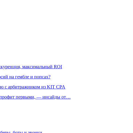
онкуренция, максимальный ROI
рсий на гембле и попсах?
ью с арбитражником из KIT CPA
ть профит первыми, — инсайды от…
беры, боты и звонки