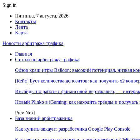
Sign in
Пятница, 7 августа, 2026
Контакты
Лента
Карта
Новости арбитража трафика
Главная
Статьи по арбитражу трафика
Обзор краш-игры Balloon: высокий потенциал, низкая к
[Кейс] Буст количества депозитов: как получить х2 конве
Инсайды по работе с финансовой вертикалью, — интерв
Новый Plinko в iGaming: как находить тренды и получа
Prev
Next
База знаний арбитражника
Как купить аккаунт разработчика Google Play Console
Как сделать рассылку спама на номер телефона: СМС-бом