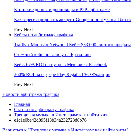
Кто такие дропы и дроповоды в P2P-арбитраже
Как зарегистрировать аккаунт Google и почту Gmail без 
Prev
Next
Кейсы по арбитражу трафика
Traffis x Moonstar Network | Кейс: $33 000 чистого профи
Схемный кейс по заливу на Бразилию
Кейс: 67% ROI на нутре в Мексике с Facebook
360% ROI на оффере Play Regal в ГЕО Франция
Prev
Next
Новости арбитража трафика
Главная
Статьи по арбитражу трафика
Трендовая музыка в Инстаграм: как найти хиты
e1c1e0be42d895f13b34a232723d8b76
Вернуться к "Трендовая музыка в Инстаграм: как найти хиты"