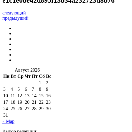
e1c1e0be42d895f13b34a232723d8b76
следующий
предыдущий
Август 2026
Пн
Вт
Ср
Чт
Пт
Сб
Вс
1
2
3
4
5
6
7
8
9
10
11
12
13
14
15
16
17
18
19
20
21
22
23
24
25
26
27
28
29
30
31
« Мар
Выбор редакции: