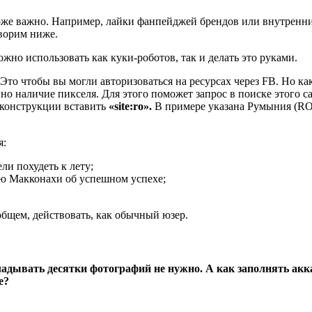
же важно. Например, лайки фанпейджей брендов или внутренни
ворим ниже.
жно использовать как куки-роботов, так и делать это руками.
Это чтобы вы могли авторизоваться на ресурсах через FB. Но к
о наличие пикселя. Для этого поможет запрос в поиске этого с
 конструкции вставить
«site:ro».
В примере указана Румыния (RO)
я:
ли похудеть к лету;
ью Макконахи об успешном успехе;
общем, действовать, как обычный юзер.
кладывать десятки фотографий не нужно.
А как заполнять акк
е?