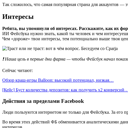
Так сложилось, что самая популярная страна для аккаунтов —
Интересы
Ребята, вы упомянули об интересах. Расскажите, как их ф
ИИ Фейсбука нужно знать, какой ты человек и чем интересуеш
Чем «дороже» твои интересы, тем потенциально выше твоя цен
❗️ Наша цель в первые дни фарма — чтобы Фейсбук начал показ
Сейчас читают:
Обзор краш-игры Balloon: высокий потенциал, низкая…
[Кейс] Буст количества депозитов: как получить х2 конверсий
Действия за пределами Facebook
Люди пользуются интернетом не только для Фейсбука. За его п
Во время этих действий ФБ обменивается аналитическими дан
интересов.