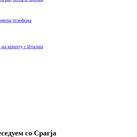
номера телефона
та на крипту с Италии
еседуем со Cparja