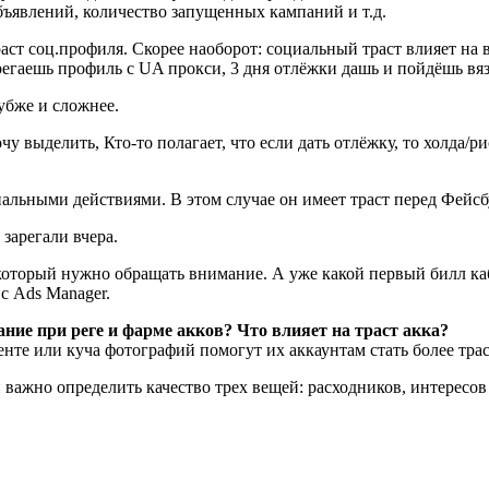
бъявлений, количество запущенных кампаний и т.д.
аст соц.профиля. Скорее наоборот: социальный траст влияет на
зарегаешь профиль с UA прокси, 3 дня отлёжки дашь и пойдёшь в
убже и сложнее.
выделить, Кто-то полагает, что если дать отлёжку, то холда/рис
альными действиями. В этом случае он имеет траст перед Фейсб
 зарегали вчера.
 который нужно обращать внимание. А уже какой первый билл ка
с Ads Manager.
ние при реге и фарме акков? Что влияет на траст акка?
 ленте или куча фотографий помогут их аккаунтам стать более т
ей важно определить качество трех вещей: расходников, интерес