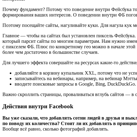
Почему фундамент? Потому что поведение внутри Фейсбука то
формирования ваших интересов. О поведении внутри ФБ пого
Поэтому посещайте сайты, нагуливайте куки. Для нагула кук мо
Главное — чтобы на сайтах был установлен пиксель Фейсбука. 
который парсит сайты по многим параметрам. Нам нужно именн
с пикселем ФБ. Плюс по конкретному гео можно в начале этой
более чем достаточно в большинстве случаев.
Для лучшего эффекта совершайте на ресурсах какие-то действи
добавляйте в корзину купальник XXL, потому что не успе
записывайтесь на вебинары, например, на вебинар Мэтт
вводите поисковые запросы в Google, Bing, DuckDuckGo.
Важно скроллить страницы, проваливаться вглубь сайтов — в 
Действия внутри Facebook
Вы уже сказали, что добавлять сотни людей в друзья и вы
по поводу их количества? Стоит ли их добавлять в принцип
Вообще всё равно, сколько фотографий добавлять.