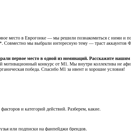
рвое место в Еврогонке — мы решили познакомиться с ними и по
*. Совместно мы выбрали интересную тему — траст аккаунтов Фе

абрали первое место в одной из номинаций. Расскажите нашим
ой мотивационный конкурс от М1. Мы внутри коллектива не афиш
а органическая победа. Спасибо М1 за ивент и хорошие условия!
 факторов и категорий действий. Разберем, какие.
рузья или подписки на фанпейджи брендов.