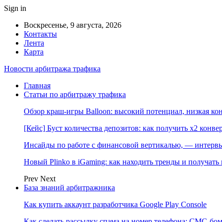
Sign in
Воскресенье, 9 августа, 2026
Контакты
Лента
Карта
Новости арбитража трафика
Главная
Статьи по арбитражу трафика
Обзор краш-игры Balloon: высокий потенциал, низкая к
[Кейс] Буст количества депозитов: как получить х2 конве
Инсайды по работе с финансовой вертикалью, — интерв
Новый Plinko в iGaming: как находить тренды и получа
Prev
Next
База знаний арбитражника
Как купить аккаунт разработчика Google Play Console
Как сделать рассылку спама на номер телефона: СМС-бом