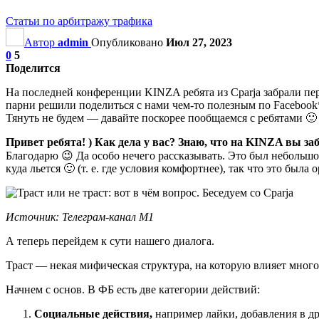
Статьи по арбитражу трафика
Автор
admin
Опубликовано
Июл 27, 2023
0
5
Поделится
На последней конференции KINZA ребята из Cparja забрали пе
парни решили поделиться с нами чем-то полезным по Facebook
Тянуть не будем — давайте поскорее пообщаемся с ребятами 
Привет ребята! ) Как дела у вас? Знаю, что на KINZA вы з
Благодарю 😉 Да особо нечего рассказывать. Это был небольш
куда льется 🙂 (т. е. где условия комфортнее), так что это был
Источник:
Телеграм-канал М1
А теперь перейдем к сути нашего диалога.
Траст — некая мифическая структура, на которую влияет много
Начнем с основ. В ФБ есть две категории действий:
Социальные действия,
например лайки, добавления в д