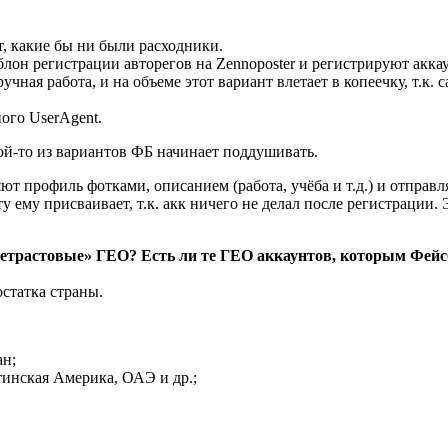
, какие бы ни были расходники.
он регистрации авторегов на Zennoposter и регистрируют акка
чная работа, и на объеме этот вариант влетает в копеечку, т.к.
ого UserAgent.
кой-то из вариантов ФБ начинает поддушивать.
яют профиль фотками, описанием (работа, учёба и т.д.) и отправ
у ему присваивает, т.к. акк ничего не делал после регистрации
«нетрастовые» ГЕО? Есть ли те ГЕО аккаунтов, которым Фей
остатка страны.
ан;
тинская Америка, ОАЭ и др.;