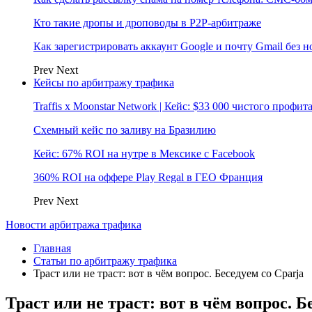
Кто такие дропы и дроповоды в P2P-арбитраже
Как зарегистрировать аккаунт Google и почту Gmail без 
Prev
Next
Кейсы по арбитражу трафика
Traffis x Moonstar Network | Кейс: $33 000 чистого профи
Схемный кейс по заливу на Бразилию
Кейс: 67% ROI на нутре в Мексике с Facebook
360% ROI на оффере Play Regal в ГЕО Франция
Prev
Next
Новости арбитража трафика
Главная
Статьи по арбитражу трафика
Траст или не траст: вот в чём вопрос. Беседуем со Cparja
Траст или не траст: вот в чём вопрос. Б