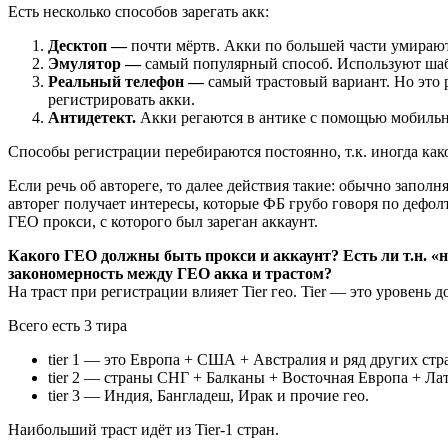
Есть несколько способов зарегать акк:
Десктоп —
почти мёртв. Акки по большей части умирают
Эмулятор —
самый популярный способ. Используют шабл
Реальный телефон —
самый трастовый вариант. Но это ру
регистрировать акки.
Антидетект.
Акки регаются в антике с помощью мобильн
Способы регистрации перебираются постоянно, т.к. иногда ка
Если речь об автореге, то далее действия такие: обычно заполн
авторег получает интересы, которые ФБ грубо говоря по дефолт
ГЕО прокси, с которого был зареган аккаунт.
Какого ГЕО должны быть прокси и аккаунт? Есть ли т.н. 
закономерность между ГЕО акка и трастом?
На траст при регистрации влияет Tier гео. Tier — это уровень д
Всего есть 3 тира
tier 1 — это Европа + США + Австралия и ряд других стр
tier 2 — страны СНГ + Балканы + Восточная Европа + Ла
tier 3 — Индия, Бангладеш, Ирак и прочие гео.
Наибольший траст идёт из Tier-1 стран.